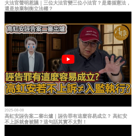
大法官聲明惹議｜三位大法官變三位小法官？是遵循憲法，
還是放棄制衡立法權？
2025-08-08
高虹安誣告案二審出爐｜誣告罪有這麼容易成立？ 高虹安
不上訴就會被關？這句話其實不太對！