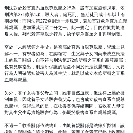
刑法對於殺害直系血親尊親屬之行為，設有加重處罰規定。依
刑法第271條第1項，殺人者，處死刑、無期徒刑或十年以上有
期徒刑；而同法第272條則進一步規定，若加害對象為直系血親
尊親屬，應加重其刑至二分之一。此一規定，目的在於對於違
反人倫、殘忍殺害至親之行為，給予更為嚴厲之非難與制裁。
至於「未經認領之生父」是否屬於直系血親尊親屬，學說上見
解不一。有學者認為，在認領前，生父與子女間尚未成立民法
上的親子關係，自不符合刑法第272條所稱之直系血親尊親屬；
也有見解指出，刑法所保護的法益不同於民法親屬制度，只要
行為人明確認知被害人為其生父，就足以成立本條所稱之直系
血親尊親屬。
另外，養子女與養父母之間，雖非自然血親，但法律上屬於擬
制血親，因此養子女若殺害養父母，也會成立殺害直系血親尊
親屬罪。值得注意的是，在收養關係存續期間，被收養人即使
對其生父生母實施殺害行為，仍屬於殺害直系血親尊親屬。
不過一旦收養關係依法終止，由於養親關係是法律所擬制，該
擬制血親關係亦隨之消滅。此時，若養子女殺害已終止收養關