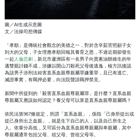
圖／AI生成示意圖
文／法操司想傳媒
「孝順」是傳統社會觀念的美德之一，對於含辛茹苦照顧子女
到大的父母，子女理應孝順回報其養育之恩，不過近期卻發生
一起
，新北市蘆洲區有一名男子向賣蔥油餅維生的年
人倫悲劇
邁雙親討錢不成，涉嫌以開山刀殺死父母後逃逸，檢方訊後認
為該男子涉刑法殺害直系血親尊親屬罪嫌重罪，且已有逃亡、
滅證事實，有羈押必要，向法院聲請羈押禁見。
新聞中所提到的「殺害直系血親尊親屬罪」是什麼？直系血親
尊親屬又應該如何認定？養父母可以算是直系血親尊親屬嗎？
依民法第967條規定，所謂「直系血親」，係指「己身所從出或
從己身所出之血親」，就是生下自己的人，以及自己所生之
人。依輩分高低，又可區分為直系血親尊親屬與卑親屬，其中
尊親屬通常包括父母、祖父母、曾祖父母等。