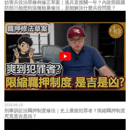
妨害兵役治罪條例修正草案｜逃兵直接關一年？內政部跟國
防部只能想到這種粗暴修法，是能解決什麼兵役問題？
2026-06-18
刑事訴訟法羈押制度修法｜史上最挺犯罪者？限縮羈押制度
究竟是吉是凶？