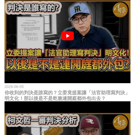
2026-06-05
你收到的判決是誰寫的？立委竟提案讓「法官助理寫判決」
明文化！那以後是不是乾脆連開庭都外包出去？