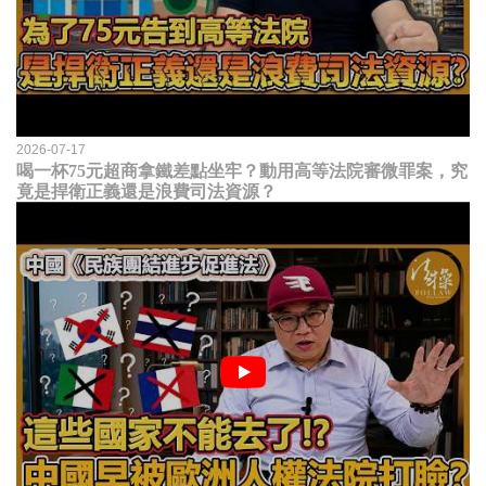
2026-07-17
喝一杯75元超商拿鐵差點坐牢？動用高等法院審微罪案，究
竟是捍衛正義還是浪費司法資源？