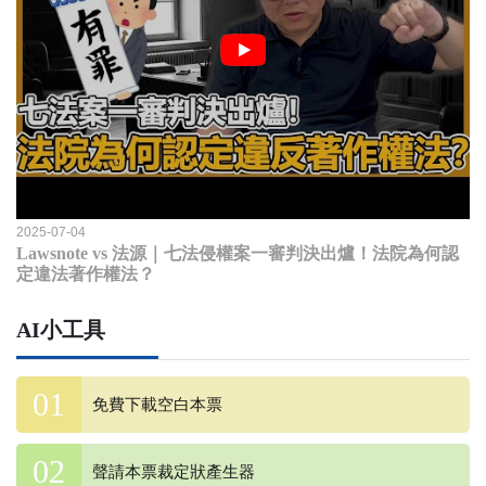
2025-07-04
Lawsnote vs 法源｜七法侵權案一審判決出爐！法院為何認
定違法著作權法？
AI小工具
免費下載空白本票
聲請本票裁定狀產生器