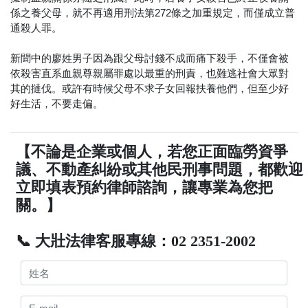
係之養父母，就不再適用刑法第272條之加重規定，而僅成立普
通殺人罪。
新聞中的廖姓男子因為跟父母討錢不成而痛下殺手，不僅會被
依殺害直系血親尊親屬罪處以最重的刑責，也難逃社會大眾對
其的撻伐。或許有時候父母不求子女回報扶養他們，但至少好
好生活，不要走偏。
【不論是企業或個人，若您正面臨勞資爭
議、不動產糾紛或其他民刑事問題，都歡迎
立即填表預約律師諮詢，讓專業為您把
關。】
📞 大壯法律客服專線：02 2351-2002