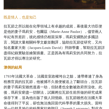
既是情人，也是知己
拉瓦節之所以能在化學領域上有卓越的成就，幕後最大功臣便
是他的妻子瑪莉安．包爾茲（Marie-Anne Paulze），儘管兩人
年紀有所差距，彼此感情仍相當深厚，瑪莉安嫻熟於多國語
言，閱讀大量相關科學文獻並翻譯，協助拉瓦節從研究，又向
知名畫家大衛（Jacques-Louis David）拜師學畫，幫助拉瓦節詳
盡得紀錄實驗並繪製插畫。正是因為有瑪莉安的共同努力，拉
瓦節才得以專注於研究。
潦倒的結局
1793年法國大革命，法國皇室政權垮台之餘，連帶牽連了身為
稅務官員的拉瓦節，他被捕不久後便被送上了斷頭台，拉瓦節
的妻子瑪莉安雖然逃過一劫，但財產也全數被政府所沒收。此
後，瑪莉安窮盡一切辦法，試圖將拉瓦節生前所做的研究成果
保存下來，並為他出版了個人回憶錄。拉瓦節雖然在法國大革
命後得到了平反，卻也無法挽回當代科學界的重大損失。當時
另一位頗具地位的科學家拉格朗日（Joseph Lagrange）對此亦