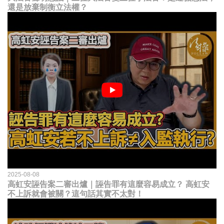
還是放棄制衡立法權？
2025-08-08
高虹安誣告案二審出爐｜誣告罪有這麼容易成立？ 高虹安
不上訴就會被關？這句話其實不太對！