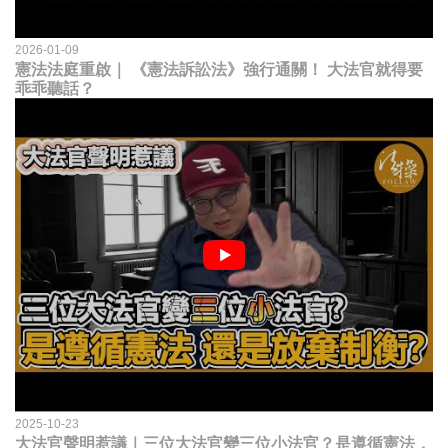
2026-01-09
憲法法庭重啟｜ 《憲法訴訟法》強行通關！ 大法官就得要
乖乖聽話？
2025-10-23
大法官聲明惹議｜三位大法官變三位小法官？是遵循憲法，