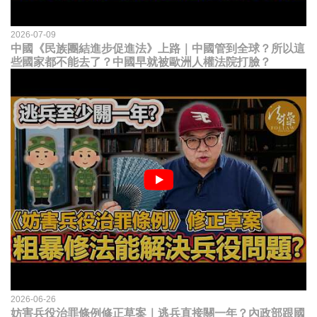
2026-07-09
中國《民族團結進步促進法》上路｜中國管到全球？所以這
些國家都不能去了？中國早就被歐洲人權法院打臉？
2026-06-26
妨害兵役治罪條例修正草案｜逃兵直接關一年？內政部跟國