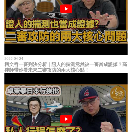
2026-04-24
柯文哲一審判決分析｜證人的揣測竟然被一審當成證據？高
律師帶你看未來二審攻防的兩大核心點！