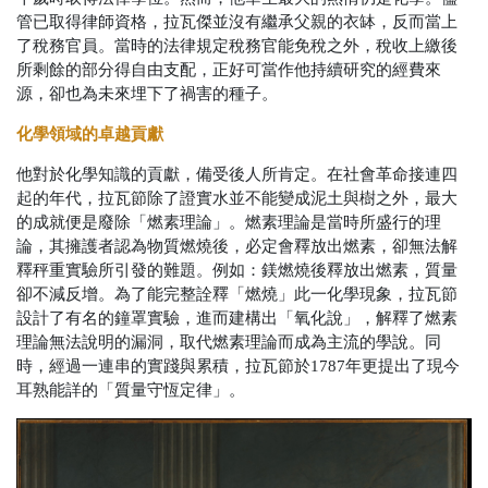
管已取得律師資格，拉瓦傑並沒有繼承父親的衣缽，反而當上
了稅務官員。當時的法律規定稅務官能免稅之外，稅收上繳後
所剩餘的部分得自由支配，正好可當作他持續研究的經費來
源，卻也為未來埋下了禍害的種子。
化學領域的卓越貢獻
他對於化學知識的貢獻，備受後人所肯定。在社會革命接連四
起的年代，拉瓦節除了證實水並不能變成泥土與樹之外，最大
的成就便是廢除「燃素理論」。燃素理論是當時所盛行的理
論，其擁護者認為物質燃燒後，必定會釋放出燃素，卻無法解
釋秤重實驗所引發的難題。例如：鎂燃燒後釋放出燃素，質量
卻不減反增。為了能完整詮釋「燃燒」此一化學現象，拉瓦節
設計了有名的鐘罩實驗，進而建構出「氧化說」，解釋了燃素
理論無法說明的漏洞，取代燃素理論而成為主流的學說。同
時，經過一連串的實踐與累積，拉瓦節於1787年更提出了現今
耳熟能詳的「質量守恆定律」。