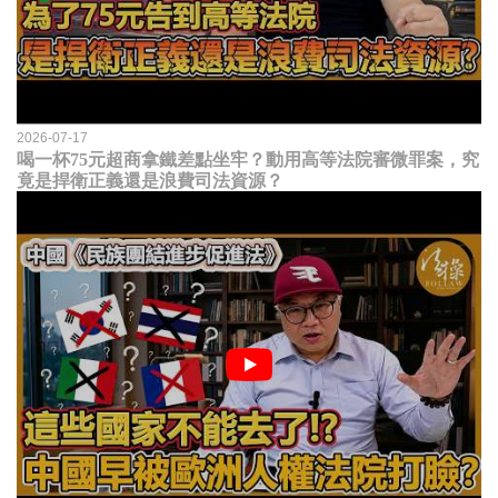
2026-07-17
喝一杯75元超商拿鐵差點坐牢？動用高等法院審微罪案，究
竟是捍衛正義還是浪費司法資源？