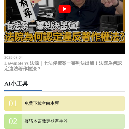
2025-07-04
Lawsnote vs 法源｜七法侵權案一審判決出爐！法院為何認
定違法著作權法？
AI小工具
免費下載空白本票
聲請本票裁定狀產生器