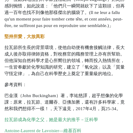
感到惋惜，如此說道：「
他們只一瞬間就砍下了這顆頭，但再
過一百年也找不到像他那樣傑出的腦袋了。(
Il ne leur a fallu
qu'un moment pour faire tomber cette tête, et cent années, peut-
être, ne suffiront pas pour en reproduire une semblable.
)
」
堅持所愛，大放異彩
拉瓦節所生長的背景環境，使他自幼便有機會接觸法律，長大
成人後亦取得律師資格，對稅務官的職務管理上亦有所幫助。
但他深知自然科學才是心所嚮往的領域，轉而投入熱情所在，
一生皆奉獻於化學知識的研究，建立了「氧化說」以及「質量
守恆定律」，為自己在科學歷史上奠定了重量級的地位。
參考資料：
巴金漢（John Buckingham）著，李祐慈譯，超乎想像的化學
課：原來，拉瓦節、道爾吞、亞佛加厥，還有許多科學家，竟
然和我們想得不一樣！，天下遠見，2017年4月，頁25-34。
拉瓦節成為化學之父，她是最大的推手－泛科學
Antoine-Laurent de Lavoisier—維基百科