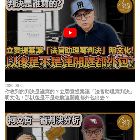
2026-06-05
你收到的判決是誰寫的？立委竟提案讓「法官助理寫判決」
明文化！那以後是不是乾脆連開庭都外包出去？