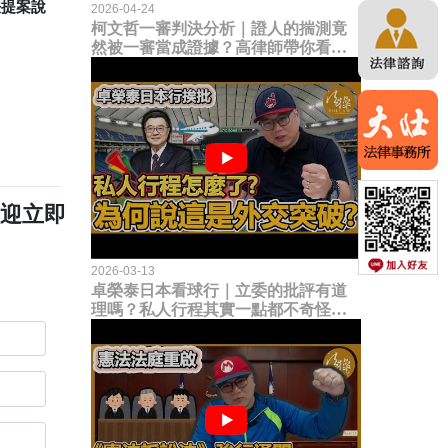
法提案說
2026-04-24
柯文哲一審判決分析｜證人的揣測竟
然被一審當成證據？高律師帶你看未
來二審攻防的兩大核心點！
歡迎立即
2026-03-13
卓榮泰日本看球行｜立委的批評有道
理嗎？私人行程其實一點都不奇怪？
為何說這是一種外交突破？