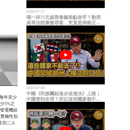
2026-07-17
喝一杯75元超商拿鐵差點坐牢？動用
高等法院審微罪案，究竟是捍衛正義
還是浪費司法資源？
2026-07-09
中國《民族團結進步促進法》上路｜
每年至少
中國管到全球？所以這些國家都不能
少5%之
去了？中國早就被歐洲人權法院打
或發電機組
臉？
內實施性別
性別二人
。