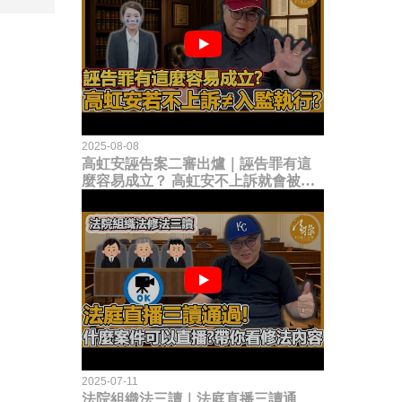
2025-08-08
高虹安誣告案二審出爐｜誣告罪有這
麼容易成立？ 高虹安不上訴就會被
關？這句話其實不太對！
2025-07-11
法院組織法三讀｜法庭直播三讀通