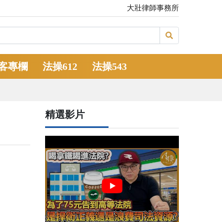
大壯律師事務所
客專欄
法操612
法操543
精選影片