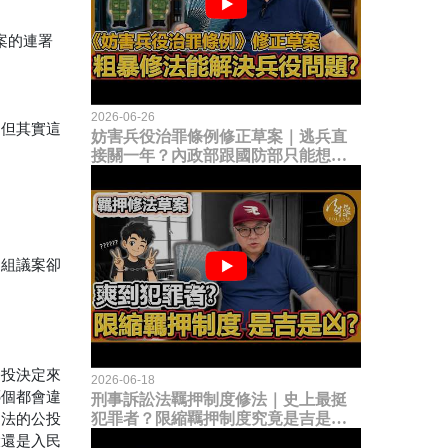
案的連署
2026-06-26
」但其實這
妨害兵役治罪條例修正草案｜逃兵直
接關一年？內政部跟國防部只能想到
這種粗暴修法，是能解決什麼兵役問
題？
兩組議案卻
公投決定來
2026-06-18
哪個都會違
刑事訴訟法羈押制度修法｜史上最挺
犯罪者？限縮羈押制度究竟是吉是
民法的公投
凶？
大還是入民