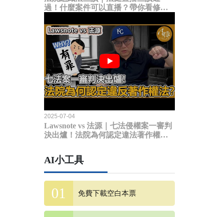
過！什麼案件可以直播？帶你看修法
內容
2025-07-04
Lawsnote vs 法源｜七法侵權案一審判
決出爐！法院為何認定違法著作權
法？
AI小工具
免費下載空白本票