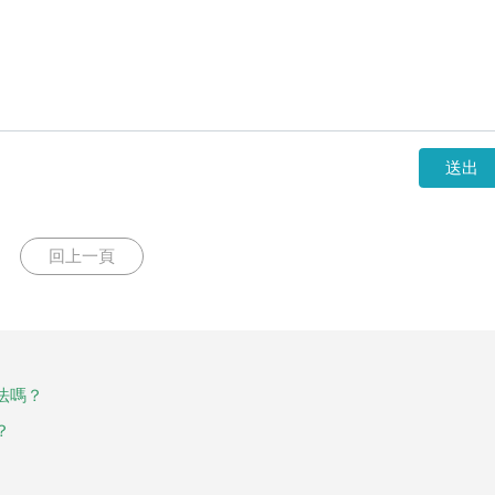
送出
回上一頁
法嗎？
？