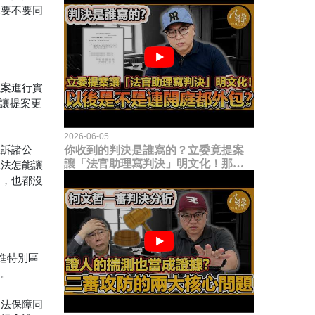
竟要不要同
議案進行實
人讓提案更
2026-06-05
權訴諸公
你收到的判決是誰寫的？立委竟提案
讓「法官助理寫判決」明文化！那以
說法怎能讓
後是不是乾脆連開庭都外包出去？
題，也都沒
進特別區
了。
民法保障同