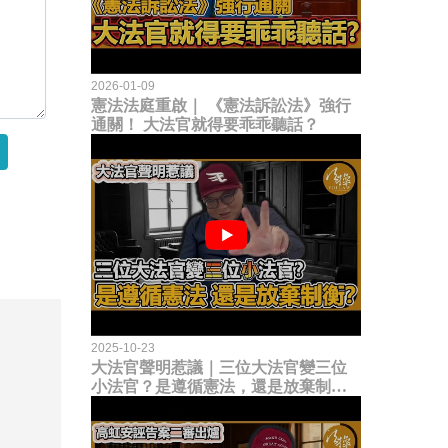
2026-01-09
憲法法庭重啟｜ 《憲法訴訟法》強行
通關！ 大法官就得要乖乖聽話？
2025-10-23
大法官聲明惹議｜三位大法官變三位
小法官？是遵循憲法，還是放棄制衡
立法權？