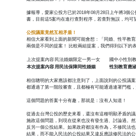
據報導，愛家公投方已於2018年08月28日上午將3
書，目前這5案均在進行查對程序，若查對無誤，均可望於
公投議案竟然互相矛盾！
相信大家看到上面的新聞可能會想：「同婚、性平教育
兩個是不同的提案！
比較兩組提案，我們得到以下的
上次提案內容
民法婚姻限定一男一女
國中小性別教
本次提案內容
用民法保障同性婚姻
性別教育應涵
相信聰明的大家應該都注意到了，上面說到的公投議案
都通過了第一階段審查，且都極有可能通過連署門檻，
這個問題的答案十分有趣，那就是：沒有人知道！
從過去台灣公投的歷史來看，還沒有這種明顯矛盾的議
施政這個問題，到現在從來也沒有發生過、討論過。然
反另一個公投結果。如果政府都沒有作為，不修民法也
結果，而不能入民法的公投結果又違反應該修民法的公