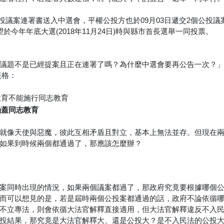
個公投議案連署書送入中選會，平權公投方也於09月03日遞交2個公投議
今年年底大選(2018年11月24日)時與縣市首長選舉一同投票。
議題不是已經提案且正在連署了嗎？為什麼中選會要再公告一次？
表格：
育不能施行同志教育
蓋同志教育
就像天使與惡魔，彼此互相矛盾且對立，基本上無法並存。但現在
如果到時候兩個都通過了，那應該怎麼辦？
案同時出現的情況，如果兩個議案都過了，那政府究竟要根據哪個
而可以想見的是，若是屆時兩個公投案都通過的話，政府不論依循
不立專法，則會依循大法官解釋直接適用，但大法官解釋違反不入
投結果，那究竟是大法官解釋大、還是公投大？是不入民法的公投