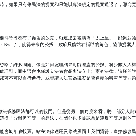
時，如果只有修民法的提案和只能以專法規定的提案通過了，那究
要件等等都有了顯著的放寬，就連過去被稱為「太上皇」，能夠對
e Bye 了，使得未來的公投，政府只能站在輔助的角色，協助提案
忽略了許多問題。像是如何處理結果可能違憲的公投、將少數人人
處理到，而中選會也僅說立法者會想辦法立出合憲的法律，這樣的
那可不可以自行進行、或聲請大法官為議案是否違憲的審查等等問
立專法或修民法都可以的後門。但是從另一個角度來看，將一部分人劃
這樣「分離但平等」的想法，在國外也多被認為是違反平等原則的
能會於年底投票。站在法律適用及修法層面上我們覺得，直接修改