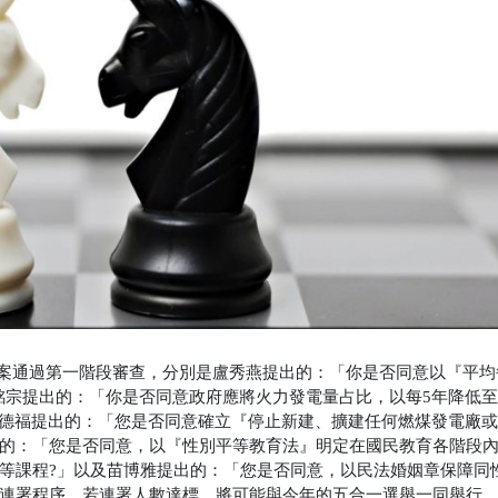
投議案通過第一階段審查，分別是
盧秀燕提出的：「你是否同意以『平均
銘宗提出的：「你是否同意政府應將火力發電量占比，以每5年降低至
林德福提出的：「您是否同意確立『停止新建、擴建任何燃煤發電廠
的：「您是否同意，以『性別平等教育法』明定在國民教育各階段
等課程?」以及苗博雅提出的：「您是否同意，以民法婚姻章保障同
連署程序，若連署人數達標，將可能與今年的五合一選舉一同舉行