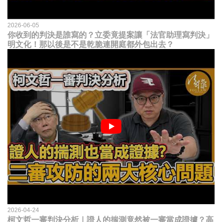
2026-06-05
你收到的判決是誰寫的？立委竟提案讓「法官助理寫判決」
明文化！那以後是不是乾脆連開庭都外包出去？
2026-04-24
柯文哲一審判決分析｜證人的揣測竟然被一審當成證據？高