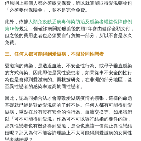
但原則上每個人都必須繳交保費，所以就算能取得愛滋藥物也
「必須要付保險金」，並不是完全免費。
此外，依據
人類免疫缺乏病毒傳染防治及感染者權益保障條例
第16條
規定，僅確診病開始服藥後的頭2年會由健保全額支付，
但之後的費用患者也必須要自行負擔一部分，所以不會是永久
免費。
三、任何人都可能得到愛滋病，不限於同性戀者
愛滋病的傳染，是透過血液、不安全性行為、或母子垂直感染
的方式傳染。因此即便是異性戀患者，如果從事不安全的性行
為也是會得到愛滋病的。而根據研究，在非洲的部分地區，甚
至異性戀者的感染率遠高於同性戀者。
因此，認為同婚合法才會導致愛滋病疫情的擴張，這樣的命題
基礎就已經是對於愛滋病的了解不足。任何人都有可能得到愛
滋病，重點在於有沒有安全的性行為、血液交換等。如果我們
以「可不可能得到愛滋」作為可不可以容許結婚的要件的話，
那異性戀者也有機會得到愛滋，是否也應該一併禁止異性戀結
婚呢？那又為何不能容許理論上不太可能得到愛滋病的女同性
戀者結婚呢？