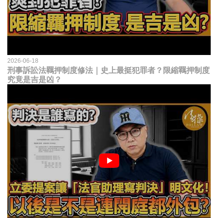
2026-06-18
刑事訴訟法羈押制度修法｜史上最挺犯罪者？限縮羈押制度
究竟是吉是凶？