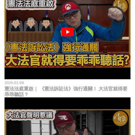
2026-01-09
憲法法庭重啟｜ 《憲法訴訟法》強行通關！ 大法官就得要
乖乖聽話？