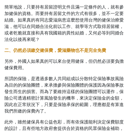
簡單地說，只要持有居留證明文件且滿一定條件的人，就有參
加健保的資格。而要持有居留文件的方式有很多，並不一定要
結婚。如果真的有同志愛滋病患這麼想使用台灣的健保治療愛
滋，他可以在同婚合法化前以工作、就學等方式取得居留權，
或者乾脆就直接和具有我國籍的異性結婚，又何必等到同婚合
法化以後再來呢？
二、仍然必須繳交健保費，愛滋藥物也不是完全免費
另外，外國人如果真的可以來台使用健保，但仍然必須要負擔
健保費用。
所謂的保險，是透過多數人共同組成以分散特定保險事故風險
為目的的保險團體，來承擔參與保險團體的保護因為保險事故
發生而生的損害。而為了要維持這樣的保險團體可以運作，保
險公司透過精密計算風險發生的機率，來決定保險金的金額，
因此在正常狀況下，只要是保險承保的範圍，理應都是有算進
我們所繳的保費內了。
此外，雖然健保具有公益色彩，而有依保護能利決定保費額度
的設計，且有些地方政府會提供合於資格的民眾保險金補助，