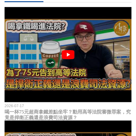
2026-07-17
喝一杯75元超商拿鐵差點坐牢？動用高等法院審微罪案，究
竟是捍衛正義還是浪費司法資源？