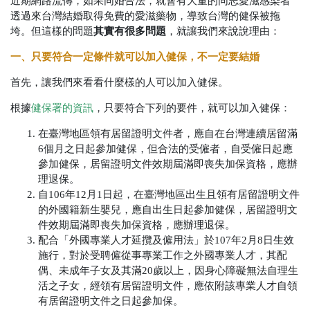
近期網路流傳，如果同婚合法，就會有大量的同志愛滋感染者
透過來台灣結婚取得免費的愛滋藥物，導致台灣的健保被拖
其實有很多問題
垮。但這樣的問題
，就讓我們來說說理由：
一、只要符合一定條件就可以加入健保，不一定要結婚
首先，讓我們來看看什麼樣的人可以加入健保。
根據
健保署的資訊
，只要符合下列的要件，就可以加入健保：
在臺灣地區領有居留證明文件者，應自在台灣連續居留滿
6個月之日起參加健保，但合法的受僱者，自受僱日起應
參加健保，居留證明文件效期屆滿即喪失加保資格，應辦
理退保。
自106年12月1日起，在臺灣地區出生且領有居留證明文件
的外國籍新生嬰兒，應自出生日起參加健保，居留證明文
件效期屆滿即喪失加保資格，應辦理退保。
配合「外國專業人才延攬及僱用法」於107年2月8日生效
施行，對於受聘僱從事專業工作之外國專業人才，其配
偶、未成年子女及其滿20歲以上，因身心障礙無法自理生
活之子女，經領有居留證明文件，應依附該專業人才自領
有居留證明文件之日起參加保。