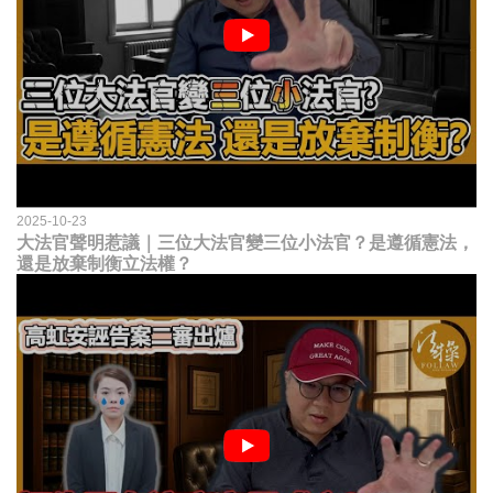
2025-10-23
大法官聲明惹議｜三位大法官變三位小法官？是遵循憲法，
還是放棄制衡立法權？