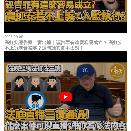
2025-08-08
高虹安誣告案二審出爐｜誣告罪有這麼容易成立？ 高虹安
不上訴就會被關？這句話其實不太對！