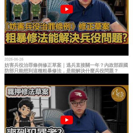
2026-06-26
妨害兵役治罪條例修正草案｜逃兵直接關一年？內政部跟國
防部只能想到這種粗暴修法，是能解決什麼兵役問題？