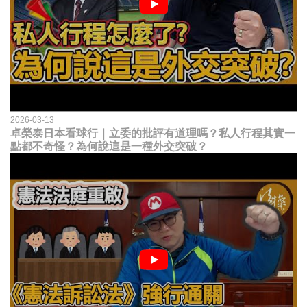
2026-03-13
卓榮泰日本看球行｜立委的批評有道理嗎？私人行程其實一
點都不奇怪？為何說這是一種外交突破？