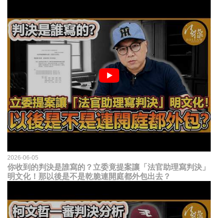
2026-06-05
你收到的判決是誰寫的？立委竟提案讓「法官助理寫判決」
明文化！那以後是不是乾脆連開庭都外包出去？