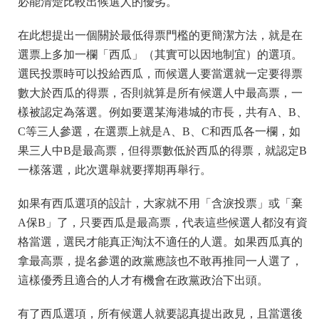
必能清楚比較出候選人的優劣。
在此想提出一個關於最低得票門檻的更簡潔方法，就是在
選票上多加一欄「西瓜」（其實可以因地制宜）的選項。
選民投票時可以投給西瓜，而候選人要當選就一定要得票
數大於西瓜的得票，否則就算是所有候選人中最高票，一
樣被認定為落選。例如要選某海港城的市長，共有A、B、
C等三人參選，在選票上就是A、B、C和西瓜各一欄，如
果三人中B是最高票，但得票數低於西瓜的得票，就認定B
一樣落選，此次選舉就要擇期再舉行。
如果有西瓜選項的設計，大家就不用「含淚投票」或「棄
A保B」了，只要西瓜是最高票，代表這些候選人都沒有資
格當選，選民才能真正淘汰不適任的人選。如果西瓜真的
拿最高票，提名參選的政黨應該也不敢再推同一人選了，
這樣優秀且適合的人才有機會在政黨政治下出頭。
有了西瓜選項，所有候選人就要認真提出政見，且當選後