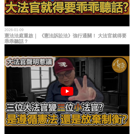
2026-01-09
憲法法庭重啟｜ 《憲法訴訟法》強行通關！ 大法官就得要
乖乖聽話？