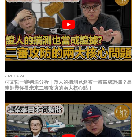
2026-04-24
柯文哲一審判決分析｜證人的揣測竟然被一審當成證據？高
律師帶你看未來二審攻防的兩大核心點！