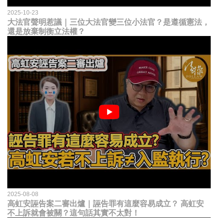
2025-10-23
大法官聲明惹議｜三位大法官變三位小法官？是遵循憲法，
還是放棄制衡立法權？
2025-08-08
高虹安誣告案二審出爐｜誣告罪有這麼容易成立？ 高虹安
不上訴就會被關？這句話其實不太對！