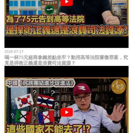
2026-07-17
喝一杯75元超商拿鐵差點坐牢？動用高等法院審微罪案，究
竟是捍衛正義還是浪費司法資源？