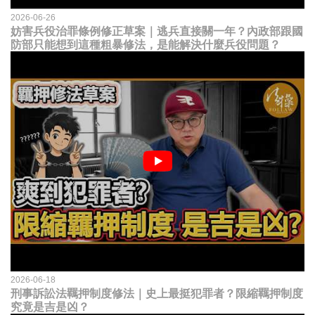
2026-06-26
妨害兵役治罪條例修正草案｜逃兵直接關一年？內政部跟國
防部只能想到這種粗暴修法，是能解決什麼兵役問題？
2026-06-18
刑事訴訟法羈押制度修法｜史上最挺犯罪者？限縮羈押制度
究竟是吉是凶？