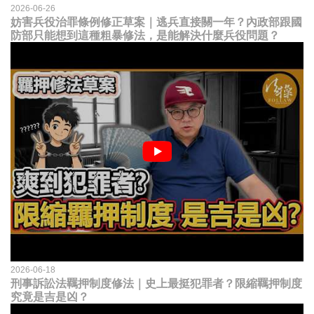
2026-06-26
妨害兵役治罪條例修正草案｜逃兵直接關一年？內政部跟國
防部只能想到這種粗暴修法，是能解決什麼兵役問題？
2026-06-18
刑事訴訟法羈押制度修法｜史上最挺犯罪者？限縮羈押制度
究竟是吉是凶？