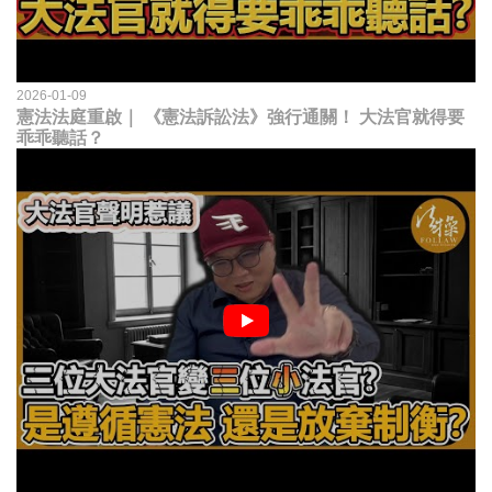
2026-01-09
憲法法庭重啟｜ 《憲法訴訟法》強行通關！ 大法官就得要
乖乖聽話？