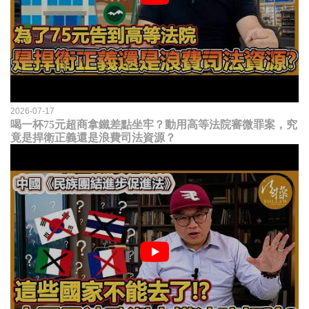
2026-07-17
喝一杯75元超商拿鐵差點坐牢？動用高等法院審微罪案，究
竟是捍衛正義還是浪費司法資源？