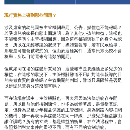
現行實務上碰到那些問題？
涉及虐童的幼兒園被主管機關裁罰、公告，媒體也不能報嗎？
若受虐兒的家長自願出面說明，為了其他小孩的權益，這樣也
不能報導嗎？主管機關回應，因為這些都能讓孩子的身分被認
出，所以在未經審議的狀況下，媒體若報導，若有民眾檢舉，
那麼是可能會被裁罰的。但由於這種案件，通常民眾比較不會
檢舉，所以目前還未有這類的開罰。
但就如同在場的媒體所質疑的，這些報導是要維護更多兒少的
權益，在這樣的狀況下，主管機關難道不用針對這個報導的目
的去做實質的審核嗎？主管機關的判斷，難道只局限於是否足
以辨認兒童身分這麼簡單嗎？
而在這場會議中，主管機關也一再表示因為法條規範存在問
題，所以目前他們接到陳情，也多為媒體著想，盡量從寬認
定。但身為兒童少年權益保護的主管機關、身為網路內容把關
的機構，卻一再表示與媒體站在同一陣線，那麼兒少權益該由
誰守護呢？所有的立法，都是權益的衡量，在立法過程中，會
依照我們對於事件的重視不同，而有不同的管制規範。