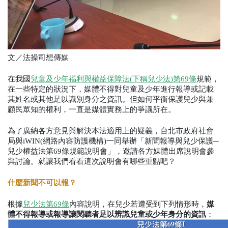
文／法操司想傳媒
在我國
兒童及少年福利與權益保障法(下稱兒少法)第69條
規範，
在一些特定的狀況下，媒體不得對兒童及少年進行報導或記載
其姓名或其他足以識別身分之資訊。但如何平衡保護兒少與兼
顧民眾知的權利，一直是媒體實務上的爭議所在。
為了廣納各方意見與解決本法適用上的疑義，台北市政府社會
局與iWIN(網路內容防護機構)一同舉辦「新聞報導與兒少保護─
兒少權益法第69條規範說明會」，邀請各方媒體出席說明會參
與討論。就讓我們看看這次說明會有哪些重點吧？
什麼新聞不可以報？
根據
兒少法第69條
內容說明，在兒少若遭受到下列情形時，
媒
體不得報導或報導讓閱聽者足以辨識兒童或少年身分的資訊
：