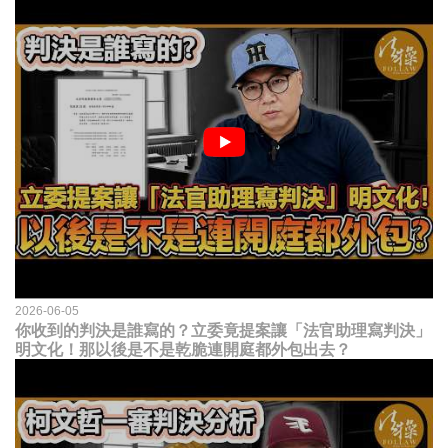
2026-06-05
你收到的判決是誰寫的？立委竟提案讓「法官助理寫判決」
明文化！那以後是不是乾脆連開庭都外包出去？