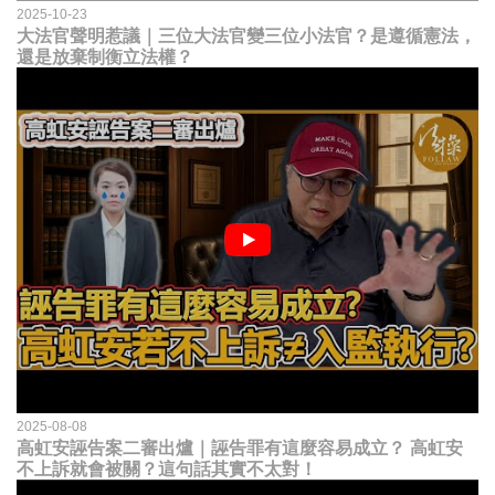
2025-10-23
大法官聲明惹議｜三位大法官變三位小法官？是遵循憲法，
還是放棄制衡立法權？
2025-08-08
高虹安誣告案二審出爐｜誣告罪有這麼容易成立？ 高虹安
不上訴就會被關？這句話其實不太對！