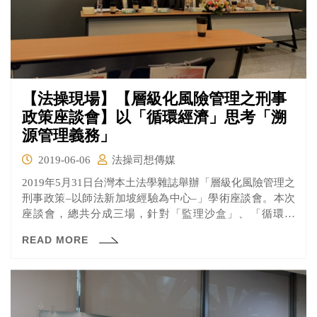
【法操現場】【層級化風險管理之刑事
政策座談會】以「循環經濟」思考「溯
源管理義務」
2019-06-06
法操司想傳媒
2019年5月31日台灣本土法學雜誌舉辦「層級化風險管理之
刑事政策–以師法新加坡經驗為中心–」學術座談會。本次
座談會，總共分成三場，針對「監理沙盒」、「循環經
濟」、「刑事政策」進行探討，本文就讓我們聚焦於第二
READ MORE
場「從『循環經濟』思考『溯源管理』義務之必要性與其
定性」。