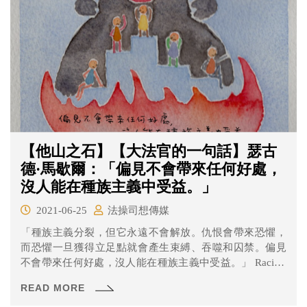
【他山之石】【大法官的一句話】瑟古
德·馬歇爾：「偏見不會帶來任何好處，
沒人能在種族主義中受益。」
2021-06-25
法操司想傳媒
「種族主義分裂，但它永遠不會解放。仇恨會帶來恐懼，
而恐懼一旦獲得立足點就會產生束縛、吞噬和囚禁。偏見
不會帶來任何好處，沒人能在種族主義中受益。」 Racism
separates, but it never liberates. Hatred generates fear, and
READ MORE
fear once given a foothold binds, consumes and imprisons.