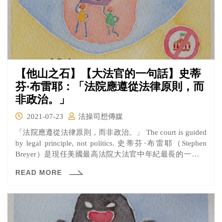
【他山之石】【大法官的一句話】史蒂
芬·布雷耶：「法院應遵從法律原則，而
非政治。」
2021-07-23
法操司想傳媒
「法院應遵從法律原則，而非政治。」 The court is guided
by legal principle, not politics. 史蒂芬·布雷耶（Stephen
Breyer）是現任美國最高法院大法官中年紀最長的一位，
他一直以來都以「最務實」的法官而聞名，相對於保守派
READ MORE
法官們會對於法律做最嚴格的解釋，布雷耶大法官所關注
的制憲者當初立法的意圖，及法律與現代社會的契合度，
因為他很清楚法院所做的決定往往會大幅影響人民的生
活。