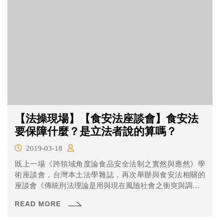
【法操現場】【食安法座談會】食安法
要保障什麼？是立法者說的算嗎？
2019-03-18
既上一場《跨領域角度論食品安全法制之實然與應然》學
術座談會，台灣本土法學雜誌，再次舉辦與食安法相關的
座談會《傳統刑法理論是用與現在風險社會之衝突與調整─
以環境衛生安全為中心》，邀請刑法學者一同討論「傳統
READ MORE
危險犯理論與現代風險控管」及「普通刑法與附屬刑法之
交錯適用」。