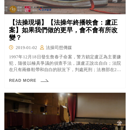
【法操現場】【法操年終播映會：盧正
案】如果我們做的更早，會不會有所改
變？
2019-01-02
法操司想傳媒
1997年12月18日發生詹春子命案，警方鎖定盧正為主要嫌
犯，隨後以極具爭議的偵查手法，讓盧正說出自白；法院
在只有兩條鞋帶和自白的狀況下，判處死刑；法務部在2個
月內，迅速執行死刑，盧正短短31年的生命，在司法的槍
READ MORE
下結束。