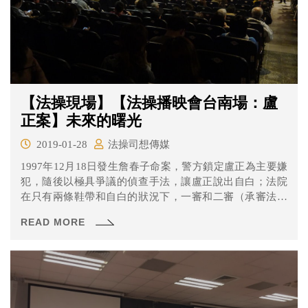
【法操現場】【法操播映會台南場：盧
正案】未來的曙光
2019-01-28
法操司想傳媒
1997年12月18日發生詹春子命案，警方鎖定盧正為主要嫌
犯，隨後以極具爭議的偵查手法，讓盧正說出自白；法院
在只有兩條鞋帶和自白的狀況下，一審和二審（承審法官
之一為現任監察委員蔡崇義）都判處盧正死刑；法務部在2
READ MORE
個月內，迅速執行死刑，盧正短短31年的生命，在司法的
槍下結束。