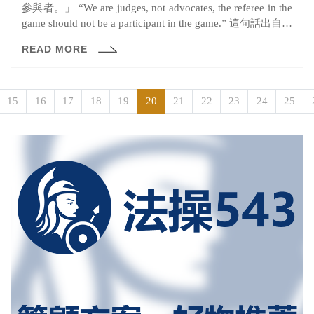
參與者。」 “We are judges, not advocates, the referee in the
game should not be a participant in the game.” 這句話出自現
任美國最高法院大法官克拉倫斯·托馬斯（Clarence
READ MORE
Thomas），是他在去（2020）年於美國上映的紀錄片
《Created Equal: Clarence Thomas In His Own Words》中所
提到的一句話。他是美國最高法院繼瑟古德·馬歇爾
（Thurgood Marshall）第二任非裔美籍的大法官，令人意
15
16
17
18
19
20
21
22
23
24
25
外的，他在大法官中卻屬於保守派的代表人物之一，而這
句話正好體現了他對於法學的中心思想。