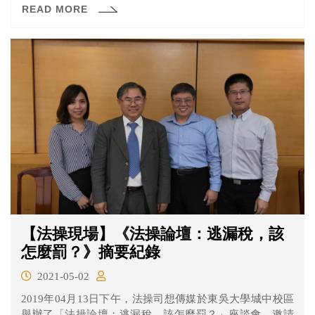
READ MORE
式下私法自治與國家管制之界線－從數位平台、Uber到溯
源管理的風險分擔談起」、「金融科技創新與現行法制之
扞格與衝突－各種交易模式與契約定性」和「從罪刑法定
原則看銀行法第29條之一之適用困境與違憲疑義」。
【法操現場】《法操論壇：逃漏稅，該
怎麼罰？》摘要紀錄
2021-05-02
2019年04月13日下午，法操司想傳媒於東吳大學城中校區
舉辦了「法操論壇：逃漏稅，該怎麼罰？」座談會，邀請