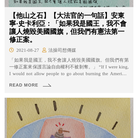
【他山之石】【大法官的一句話】安東
寧·史卡利亞：「如果我是國王，我不會
讓人燒毀美國國旗，但我們有憲法第一
修正案。
2021-08-27
法操司想傳媒
「如果我是國王，我不會讓人燒毀美國國旗。但我們有第
一修正案來保護言論自由權利不被剝奪。」 “If I were king,
I would not allow people to go about burning the American
flag. However, we have a First Amendment which says that
READ MORE
the right of free speech shall not be abridged.” 這句話出自於
安東寧·史卡利亞（Antonin Scalia）大法官於2012年在CNN
的採訪中，提到身 為保守派大法官的他為何會在1989年與
多數的大法官一同，對「允許焚燒國旗」投下同意票。