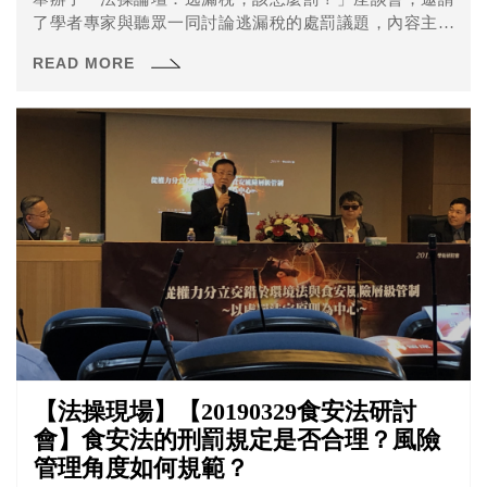
了學者專家與聽眾一同討論逃漏稅的處罰議題，內容主要
討論： 逃漏稅以刑法處罰是否適當？ 所有逃稅和漏稅的金
READ MORE
額，均是國稅局說了算，國稅局都用其認為可以課到最多
税的方式去核税，為何國稅局的標準都會視情況改變？
【法操現場】【20190329食安法研討
會】食安法的刑罰規定是否合理？風險
管理角度如何規範？