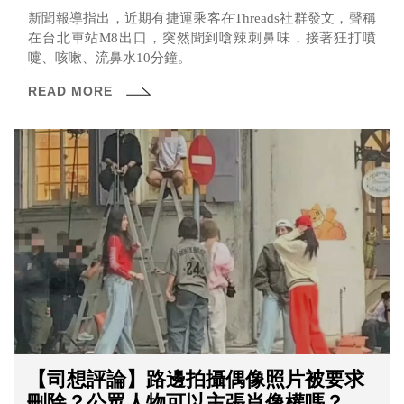
新聞報導指出，近期有捷運乘客在Threads社群發文，聲稱
在台北車站M8出口，突然聞到嗆辣刺鼻味，接著狂打噴
嚏、咳嗽、流鼻水10分鐘。
READ MORE
【司想評論】路邊拍攝偶像照片被要求
刪除？公眾人物可以主張肖像權嗎？