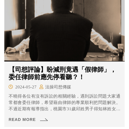
【司想評論】盼減刑竟遇「假律師」，
委任律師前應先停看聽？！
2024-05-27
法操司想傳媒
不曉得各位有沒有訴訟的相關經驗，遇到訴訟問題大家通
常都會委任律師，希望藉由律師的專業順利把問題解決。
不過近期有報導指出，桃園市31歲邱姓男子得知林姓女友
胞弟與人發生車禍，竟向林女母親佯稱自己是律師，可居
READ MORE
間協助和解事宜以減輕刑責，豈料，經濟並不寬裕的林母
前後湊了210萬元支付，兒子仍被起訴，審理期間才知傷者