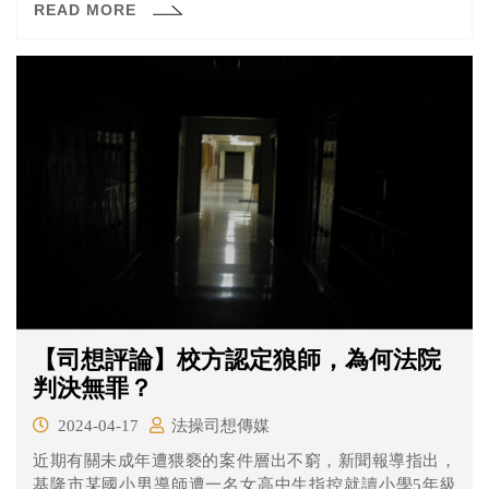
READ MORE
裸露內容。持片事件曝光後，黃子佼再度受各界撻伐，最
近，更有K小姐爆料自己17歲時，遭黃子交以拍攝為由性
侵。
【司想評論】校方認定狼師，為何法院
判決無罪？
2024-04-17
法操司想傳媒
近期有關未成年遭猥褻的案件層出不窮，新聞報導指出，
基隆市某國小男導師遭一名女高中生指控就讀小學5年級