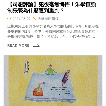
【司想評論】犯後毫無悔悟！朱學恒強
制猥褻為什麼遭到重判？
2024-03-29
法操司想傳媒
近期網路上有許多關於名嘴朱學恒的新聞，前年6月他涉在
餐廳包廂內2度「壁咚」強吻國民黨籍台北市議員鍾沛君，
朱學恒辯稱酒醉「斷片」不認罪，台北地院今依強制猥褻
罪將朱判刑1年2月，判決理由出爐，不採信朱的斷片說
READ MORE
詞，朱事後傳送「自白簡訊」也未遭誤導，認定朱有罪，
欠缺性別平權意識、犯後毫無悔悟，因此遭到重判。