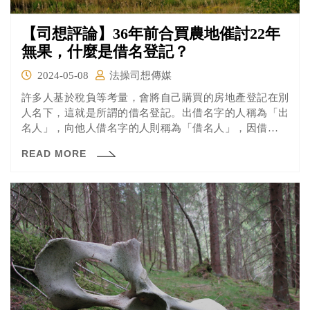
【司想評論】36年前合買農地催討22年
無果，什麼是借名登記？
2024-05-08
法操司想傳媒
許多人基於稅負等考量，會將自己購買的房地產登記在別
人名下，這就是所謂的借名登記。出借名字的人稱為「出
名人」，向他人借名字的人則稱為「借名人」，因借名登
記所衍生的問題不勝枚舉，例如新聞報導中的周姓男子，
READ MORE
就是因為借用他人的名義購買農地，出名人藉故不願意歸
還，催討22年都要不回來，最後才打官司結束借名登記契
約。