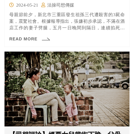
2024-05-21
法操司想傳媒
母親節前夕，新北市三重區發生祖孫三代遭殺害的3屍命
案，震驚社會。根據報導指出，張嫌初步承認，不滿在酒
店工作的妻子劈腿，五月一日晚間到隔日，連續掐死陳
女、岳母及三歲繼子三人，並在伴屍六天後，才帶著他跟
READ MORE
妻子飼養的愛犬「糯米」逃亡。