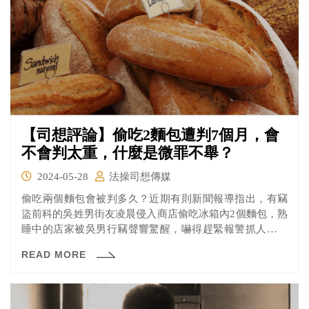
【司想評論】偷吃2麵包遭判7個月，會
不會判太重，什麼是微罪不舉？
2024-05-28
法操司想傳媒
偷吃兩個麵包會被判多久？近期有則新聞報導指出，有竊
盜前科的吳姓男街友凌晨侵入商店偷吃冰箱內2個麵包，熟
睡中的店家被吳男行竊聲響驚醒，嚇得趕緊報警抓人，吳
男被檢方依竊盜罪起訴後，法官認為吳男正值壯年，卻不
READ MORE
思以正當方式謀生，一再偷竊，法治觀念薄弱，依侵入有
人居住建築物犯竊盜罪，累犯，處有期徒刑7個月，可上
訴。