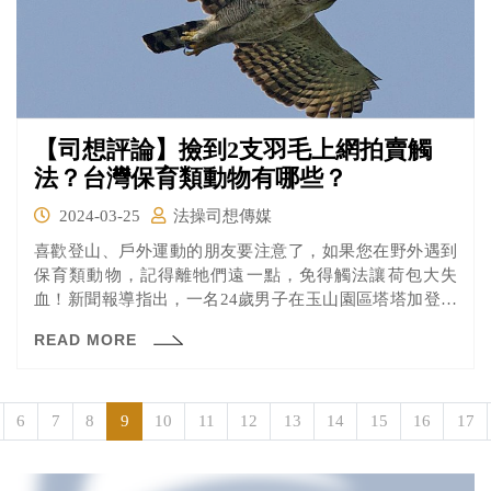
【司想評論】撿到2支羽毛上網拍賣觸
法？台灣保育類動物有哪些？
2024-03-25
法操司想傳媒
喜歡登山、戶外運動的朋友要注意了，如果您在野外遇到
保育類動物，記得離牠們遠一點，免得觸法讓荷包大失
血！新聞報導指出，一名24歲男子在玉山園區塔塔加登山
步道，撿到第一級保育類野生動物「赫氏角鷹（熊鷹）」
READ MORE
的羽毛2支後，上網站公開張貼照片，並標價1萬元供人下
單購買，警方獲舉報查獲，南投地院以意圖販賣而陳列、
展示保育類野生動物產製品罪，判刑6個月，宣告緩刑2
年，但須向公庫支付4萬元。
6
7
8
9
10
11
12
13
14
15
16
17