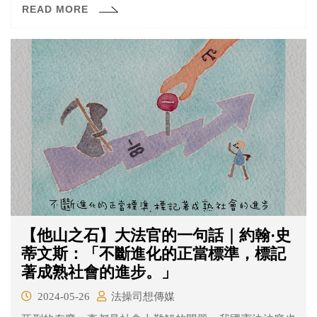
READ MORE
院進行監護處分5年。簡男自基隆某間醫院脫逃後，刑事局
發布「重要緊急查緝專案」，通令全國警方緝捕，並指簡
男具攻擊性，男子最終於22日被新莊警方逮捕。
【他山之石】大法官的一句話｜約翰·史
蒂文斯：「不斷進化的正當標準，標記
著成熟社會的進步。」
2024-05-26
法操司想傳媒