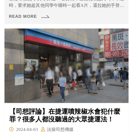
時，要求她趁其他同學午睡時一起看A片，還拉她的手替他
打手槍。
READ MORE
【司想評論】在捷運噴辣椒水會犯什麼
罪？很多人都沒聽過的大眾捷運法！
2024-04-03
法操司想傳媒