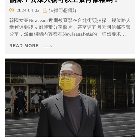
2024-04-02
法操司想傳媒
韓國女團NewJeans近期被直擊在台北街頭拍攝，幾位路人
幸運遇到後立刻興奮分享照片，甚至連五月天阿信都不禁
分享，然而相關內容都在NewJeans粉絲的「強烈要求」之
下全數刪除。根據新聞報導指出，拍攝地點附近的住戶甚
READ MORE
至被工作人員檢查手機，都讓網友質疑：「這是黑道圍事
嗎？」