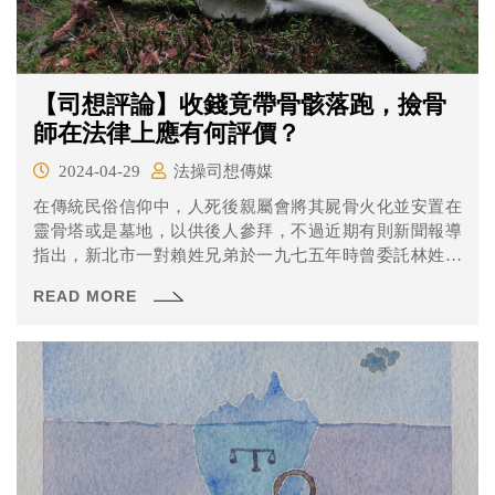
【司想評論】收錢竟帶骨骸落跑，撿骨
師在法律上應有何評價？
2024-04-29
法操司想傳媒
在傳統民俗信仰中，人死後親屬會將其屍骨火化並安置在
靈骨塔或是墓地，以供後人參拜，不過近期有則新聞報導
指出，新北市一對賴姓兄弟於一九七五年時曾委託林姓撿
骨師撿拾母親遺骨，準備入塔供奉，未料，林男拿錢後，
READ MORE
事情沒辦妥，竟帶著骨骸躲債，導致賴家人近五十年來，
只能拜著未裝遺骨的空骨灰甕。今年三月，基隆港務分公
司拆除東暖新村廢棄宿舍，意外發現三具遺骨，經檢警抽
絲剝繭，找回賴婦遺骨，隔了五十年，終於落葉歸根。