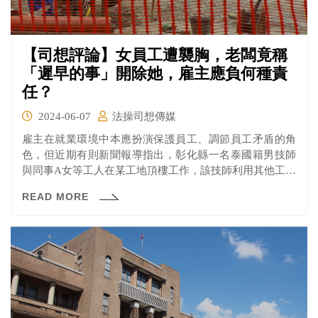
【司想評論】女員工遭襲胸，老闆竟稱
「遲早的事」開除她，雇主應負何種責
任？
2024-06-07
法操司想傳媒
雇主在就業環境中本應扮演保護員工、調節員工矛盾的角
色，但近期有則新聞報導指出，彰化縣一名泰國籍男技師
與同事A女等工人在某工地頂樓工作，該技師利用其他工人
去搬鷹架時，利用手肘強制將A女壓在牆壁上襲胸30秒，
READ MORE
事後A女向老闆告狀，老闆認為她說謊，還說「這裡都是男
生，遲早會發生的事」並解雇她，讓A女氣得提告。彰化地
院審理，認為老闆證詞反而證明A女被襲胸一事，依強制猥
褻罪判處男技師有期徒刑10月。