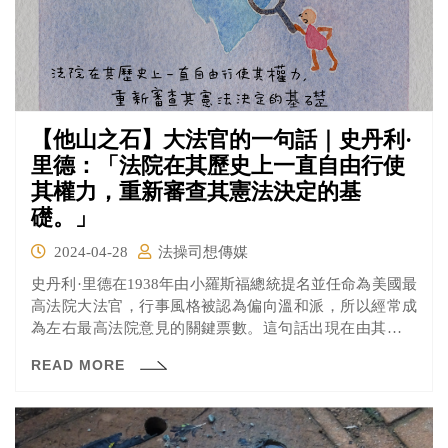
【他山之石】大法官的一句話｜史丹利·
里德：「法院在其歷史上一直自由行使
其權力，重新審查其憲法決定的基
礎。」
2024-04-28
法操司想傳媒
史丹利·里德在1938年由小羅斯福總統提名並任命為美國最
高法院大法官，行事風格被認為偏向溫和派，所以經常成
為左右最高法院意見的關鍵票數。這句話出現在由其主筆
的史密斯訴奧爾賴特案（Smith v. Allwright）判決書中。
READ MORE