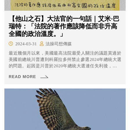
【他山之石】大法官的一句話｜艾米·巴
瑞特：「法院的著作應該降低而非升高
全國的政治溫度。」
2024-03-31
法操司想傳媒
最近幾個月以來，美國最高法院最受人關注的議題莫過於
美國前總統川普遭到科羅拉多州禁止參選2024年總統大選
的問題。起因是川普於2020年總統大選連任失利後，支持
者們在國會召開會議統計選舉人團投票結果的2021年1月6
READ MORE
日發動「拯救美國」集會，主張投票過程受到控制。最後
示威者甚至闖入國會大廈並發生槍擊事件，最後派出大量
警力才在數個小時後平息。