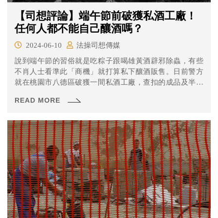
【司想評論】端午節前破獲私酒工廠！
任何人都不能自己釀酒嗎？
2024-06-10
法操司想傳媒
說到端午節的習俗就是吃粽子跟喝雄黃酒辟邪除蟲，有些
不肖人士看準此「商機」就打算私下釀酒販售。日前警方
就在桃園市八德區破獲一間私酒工廠，查扣的成品及半成
品超過5000公升，並依違反菸酒管理法等罪名移送法辦。
READ MORE