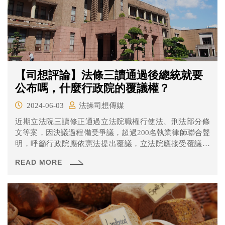
【司想評論】法條三讀通過後總統就要
公布嗎，什麼行政院的覆議權？
2024-06-03
法操司想傳媒
近期立法院三讀修正通過立法院職權行使法、刑法部分條
文等案，因決議過程備受爭議，超過200名執業律師聯合聲
明，呼籲行政院應依憲法提出覆議，立法院應接受覆議，
重啟國會改革法案討論。
READ MORE