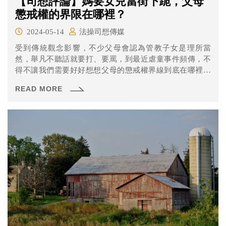
【司想評論】媽要女兒當街下跪，父母
懲戒權的界限在哪裡？
2024-05-14
法操司想傳媒
受到傳統觀念影響，不少父母會認為管教子女是理所當
然，舉凡不聽話就要打、要罵，到最近虐童事件頻傳，不
得不讓我們需要好好想想父母的懲戒權界線到底在哪裡？
怎樣教導子女才是正確的方式？
READ MORE