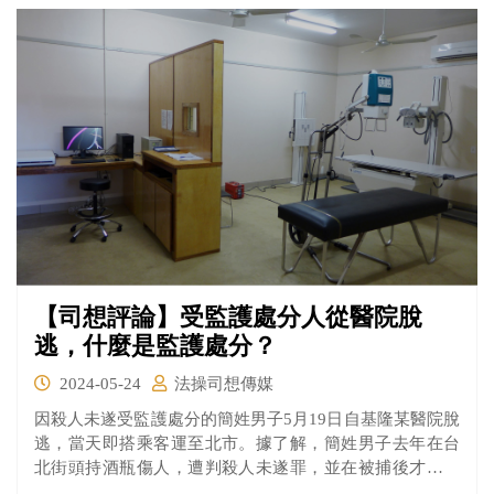
一毛和解金都沒拿到，桃園地檢署近日依詐欺罪嫌起訴邱
男，認邱男趁人之危詐騙，建請法院判處2年6月徒刑。
【司想評論】受監護處分人從醫院脫
逃，什麼是監護處分？
2024-05-24
法操司想傳媒
因殺人未遂受監護處分的簡姓男子5月19日自基隆某醫院脫
逃，當天即搭乘客運至北市。據了解，簡姓男子去年在台
北街頭持酒瓶傷人，遭判殺人未遂罪，並在被捕後才診斷
出思覺失調症，法官判處有期徒刑3年，但在入監前需到醫