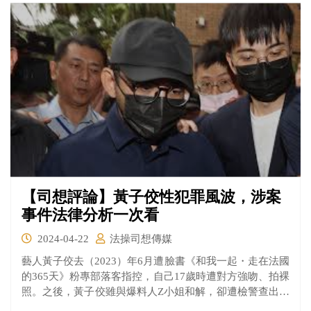
【司想評論】黃子佼性犯罪風波，涉案
事件法律分析一次看
2024-04-22
法操司想傳媒
藝人黃子佼去（2023）年6月遭臉書《和我一起・走在法國
的365天》粉專部落客指控，自己17歲時遭對方強吻、拍裸
照。之後，黃子佼雖與爆料人Z小姐和解，卻遭檢警查出，
黃的個人硬碟中，有上百部私密片，其中，7部含有未成年