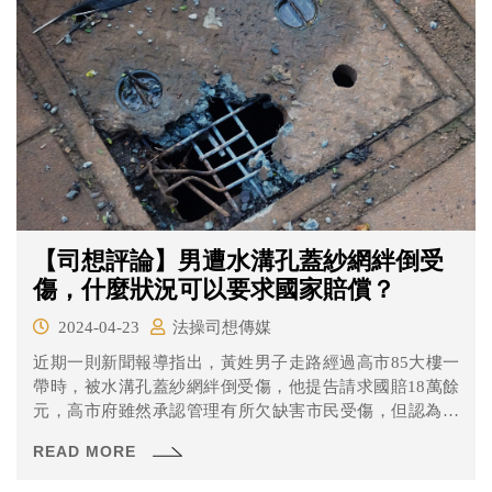
【司想評論】男遭水溝孔蓋紗網絆倒受
傷，什麼狀況可以要求國家賠償？
2024-04-23
法操司想傳媒
近期一則新聞報導指出，黃姓男子走路經過高市85大樓一
帶時，被水溝孔蓋紗網絆倒受傷，他提告請求國賠18萬餘
元，高市府雖然承認管理有所欠缺害市民受傷，但認為砂
網破損面積佔人行道1/3，是黃男沒有注意閃避才會跌倒，
READ MORE
但法官發現，紗網破損處遭塵土覆蓋，肉眼難以發現，不
該苛責民眾，因此判高市府應賠2萬8千餘元。