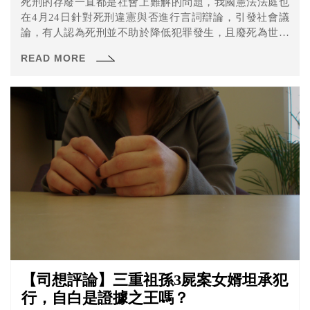
死刑的存廢一直都是社會上難解的問題，我國憲法法庭也
在4月24日針對死刑違憲與否進行言詞辯論，引發社會議
論，有人認為死刑並不助於降低犯罪發生，且廢死為世界
的趨勢；也有人認為廢死不符合民意，也不應由少數人決
READ MORE
定其存廢。
【司想評論】三重祖孫3屍案女婿坦承犯
行，自白是證據之王嗎？