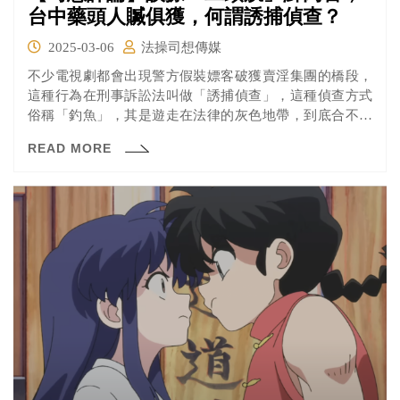
台中藥頭人贓俱獲，何謂誘捕偵查？
2025-03-06
法操司想傳媒
不少電視劇都會出現警方假裝嫖客破獲賣淫集團的橋段，
這種行為在刑事訴訟法叫做「誘捕偵查」，這種偵查方式
俗稱「釣魚」，其是遊走在法律的灰色地帶，到底合不合
法判斷的要件有許多。
READ MORE