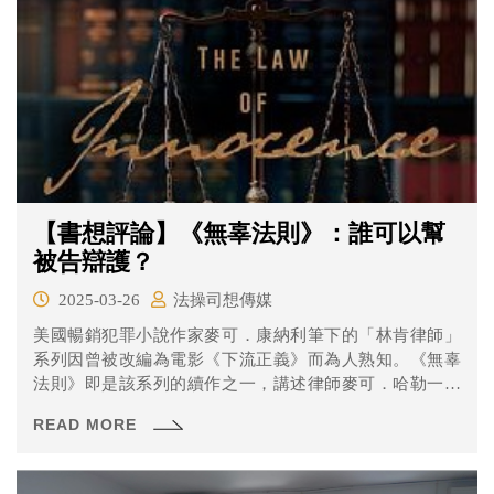
【書想評論】《無辜法則》：誰可以幫
被告辯護？
2025-03-26
法操司想傳媒
美國暢銷犯罪小說作家麥可．康納利筆下的「林肯律師」
系列因曾被改編為電影《下流正義》而為人熟知。《無辜
法則》即是該系列的續作之一，講述律師麥可．哈勒一日
開完勝訴的慶功宴返家的路上，被臨檢的警察發現他的後
READ MORE
車廂竟然有一具屍體！哈勒因此身陷牢獄之災，且呈現的
證據都對他極度不利，而這次在法庭上辯才無礙的「林肯
律師」必須要為自己的清白辯護……。