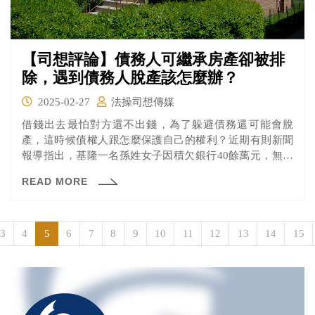
【司想評論】債務人可繼承房產卻被排
除，遇到債務人脫產該怎麼辦？
2025-02-27
法操司想傳媒
借錢出去最怕對方還不出錢，為了躲避債務還可能會脫
產，這時候債權人跟怎麼保護自己的權利？近期有則新聞
報導指出，基隆一名孫姓女子因積欠銀行40餘萬元，無力
償還。銀行追討時發現，孫女母親有遺留下房產，卻只分
READ MORE
給孫女的另外三名手足，認為債權受損，向法院訴請撤銷
房屋繼承登記。孫女手足則稱因母親在世時，已給予孫女
多筆資助，故未給予繼承房產。法官認為銀行未舉證「無
償行為」，且無從排除死者遺願或遺產管理，駁回告訴。
3
4
5
6
7
8
9
10
11
12
13
14
15