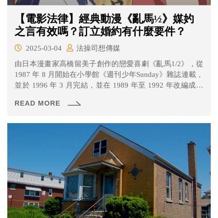
【電影法律】經典動漫《亂馬½》媒妁
之言有效嗎？訂立婚約有什麼要件？
2025-03-04
法操司想傳媒
由日本漫畫家高橋留美子創作的戀愛喜劇《亂馬1/2》，從
1987 年 8 月開始在小學館《週刊少年Sunday》雜誌連載，
並於 1996 年 3 月完結，並在 1989 年至 1992 年改編成電
視動畫。近期新版的動漫更在Netflix上映，吸引許多影迷注
READ MORE
意。