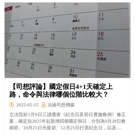
疑似意圖畏罪輕生的劉男，卻因樹枝太細斷裂，當場被警
方逮捕。
【司想評論】國定假日4+1天確定上
路，命令與法律哪個位階比較大？
2025-05-15
法操司想傳媒
立法院於5月9日三讀通過《紀念日及節日實施條例》修正
案，確定自2025年起新增四個國定假日，分別為9月28日教
師節、10月25日光復節、12月25日行憲紀念日，以及農曆
小年夜。同時，5月1日勞動節也正式納入為全國適用的放