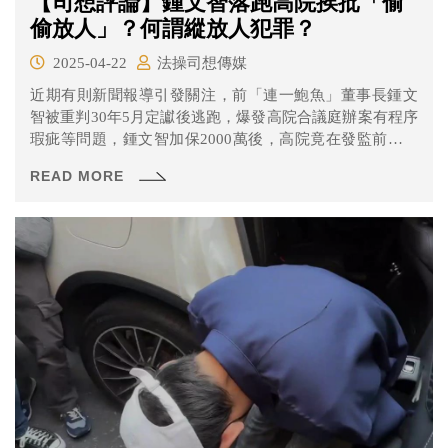
【司想評論】鍾文智落跑高院挨批「偷
偷放人」？何謂縱放人犯罪？
2025-04-22
法操司想傳媒
近期有則新聞報導引發關注，前「連一鮑魚」董事長鍾文
智被重判30年5月定讞後逃跑，爆發高院合議庭辦案有程序
瑕疵等問題，鍾文智加保2000萬後，高院竟在發監前解除
電子監控，甚至用審理單代替裁定書，遭到外界撻伐。高
READ MORE
等法院自律委員會將合議庭審判長邱忠義、受命法官陳勇
松送評鑑。