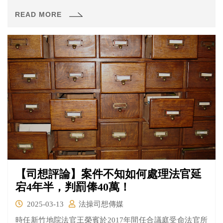
塞紅包給2名隊員，2老闆日前被判有期徒刑2月、緩刑2
READ MORE
年。今2名收現金的清潔隊員1個被判免刑，另一個被則被
依貪污罪判刑1年10月，緩刑3年，並得支付公庫5萬元。2
人刑度之所以有別，係因先收到錢的A男，返隊途中把一半
分給B男，B男事後跑到廉政署自首，因此揭發此案，獲判
免刑。2人共收現金3200元，卻掀起軒然大波，令同事始料
未及。
【司想評論】案件不知如何處理法官延
宕4年半，判罰俸40萬！
2025-03-13
法操司想傳媒
時任新竹地院法官王榮賓於2017年間任合議庭受命法官所