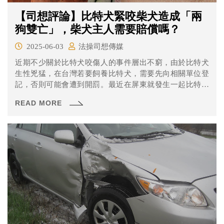
【司想評論】比特犬緊咬柴犬造成「兩
狗雙亡」，柴犬主人需要賠償嗎？
2025-06-03
法操司想傳媒
近期不少關於比特犬咬傷人的事件層出不窮，由於比特犬
生性兇猛，在台灣若要飼養比特犬，需要先向相關單位登
記，否則可能會遭到開罰。最近在屏東就發生一起比特犬
咬死柴犬的事件，比特犬在街頭緊咬柴犬，現場民眾發現
READ MORE
趕緊持棍棒、掃把工具試圖將兩隻狗分開，比特犬仍緊咬
不鬆口，最後柴犬傷重不治、比特犬也死亡。