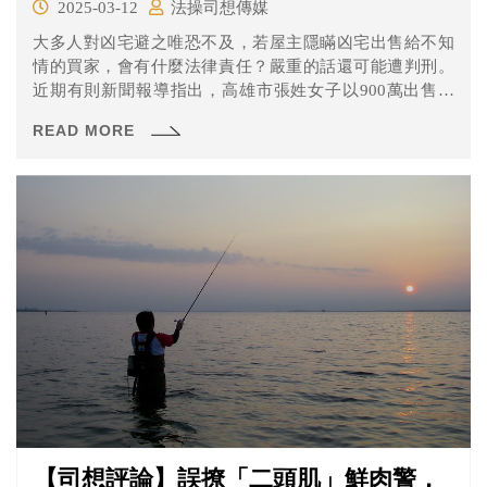
2025-03-12
法操司想傳媒
大多人對凶宅避之唯恐不及，若屋主隱瞞凶宅出售給不知
情的買家，會有什麼法律責任？嚴重的話還可能遭判刑。
近期有則新聞報導指出，高雄市張姓女子以900萬出售房
屋，竟隱瞞胞兄死在屋內之事，被地院依詐欺取財判刑半
READ MORE
年，檢方指張女至今未賠償和解，要求從重量刑，高等法
院高雄分院改判徒刑1年。
【司想評論】誤撩「二頭肌」鮮肉警，