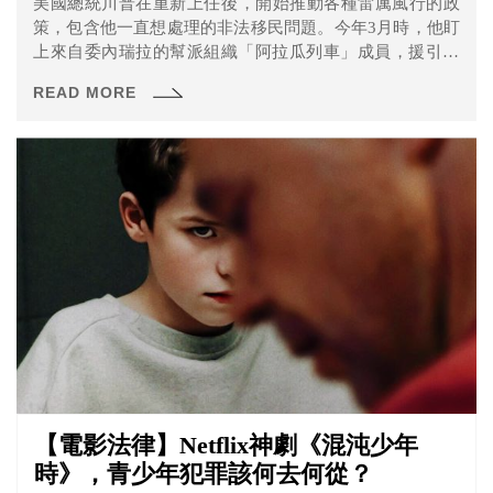
美國總統川普在重新上任後，開始推動各種雷厲風行的政
策，包含他一直想處理的非法移民問題。今年3月時，他盯
上來自委內瑞拉的幫派組織「阿拉瓜列車」成員，援引18
世紀戰時法條《外國敵人法》（Alien Enemies Act），將
READ MORE
250多名黑幫非法移民「打包」並以飛機送往薩爾瓦多的監
獄。
【電影法律】Netflix神劇《混沌少年
時》，青少年犯罪該何去何從？