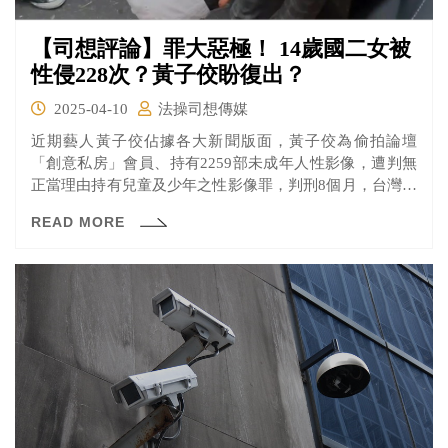
【司想評論】罪大惡極！ 14歲國二女被
性侵228次？黃子佼盼復出？
2025-04-10
法操司想傳媒
近期藝人黃子佼佔據各大新聞版面，黃子佼為偷拍論壇
「創意私房」會員、持有2259部未成年人性影像，遭判無
正當理由持有兒童及少年之性影像罪，判刑8個月，台灣高
等法院日前舉行準備程序庭，黃子佼庭訊結束離去前，對
READ MORE
媒體鏡頭鞠躬5秒，外界認為他在為復出鋪路。