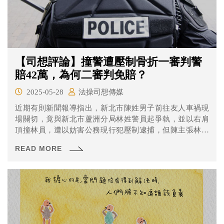
【司想評論】撞警遭壓制骨折一審判警
賠42萬，為何二審判免賠？
2025-05-28
法操司想傳媒
近期有則新聞報導指出，新北市陳姓男子前往友人車禍現
場關切，竟與新北市蘆洲分局林姓警員起爭執，並以右肩
頂撞林員，遭以妨害公務現行犯壓制逮捕，但陳主張林員
使用警力不當，造成他骨折受傷，求償三百十五萬元，一
READ MORE
審判決林員須賠償四十二萬多元，兩造均不服上訴；高等
法院認為，陳刻意頂撞林員，藉以阻擋林員執行警察職務
而遭逮捕，陳因拒不配合掙扎抵抗受傷，林員無賠償責
任，逆轉改判免賠。可上訴。