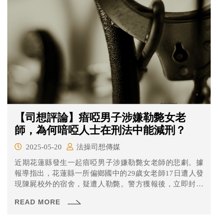
【司想評論】瘖啞男子涉嫌勒斃女老
師，為何喑啞人士在刑法中能減刑？
2025-05-20
法操司想傳媒
近期花蓮縣發生一起瘖啞男子涉嫌勒斃女老師的悲劇。據
報導指出，花蓮縣一所偏鄉國中的29歲女老師17日遭人發
現陳屍校外的宿舍，疑遭人勒斃。警方獲報後，立即封鎖
現場進行採證，發現女老師的手機遺失、衣褲不整，警方
READ MORE
從監視器當中鎖定26劉姓瘖啞男子涉有重嫌，動員眾多警
力在劉男經常出沒處搜索，終於在海堤附近的防風林找到