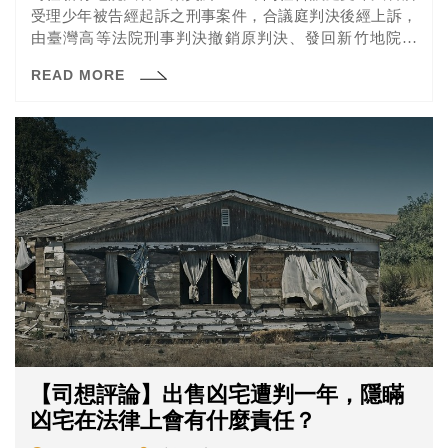
受理少年被告經起訴之刑事案件，合議庭判決後經上訴，
由臺灣高等法院刑事判決撤銷原判決、發回新竹地院更
審，其於2019年2月13日收受卷證後，無故延滯長達4年6
READ MORE
月才指示送交分案，經司法院移送職務法庭審理。
【司想評論】出售凶宅遭判一年，隱瞞
凶宅在法律上會有什麼責任？