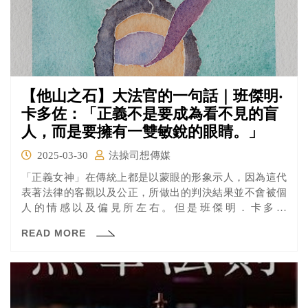
【他山之石】大法官的一句話｜班傑明‧
卡多佐：「正義不是要成為看不見的盲
人，而是要擁有一雙敏銳的眼睛。」
2025-03-30
法操司想傳媒
「正義女神」在傳統上都是以蒙眼的形象示人，因為這代
表著法律的客觀以及公正，所做出的判決結果並不會被個
人的情感以及偏見所左右。但是班傑明．卡多佐
（Benjamin Cardozo）大法官卻認為這代表著執法者的
READ MORE
「盲目」，如果過度乎法律的文字，而忽略社會現狀以及
案件發生前後的實際情況，反而會導致正義遭到扭曲。