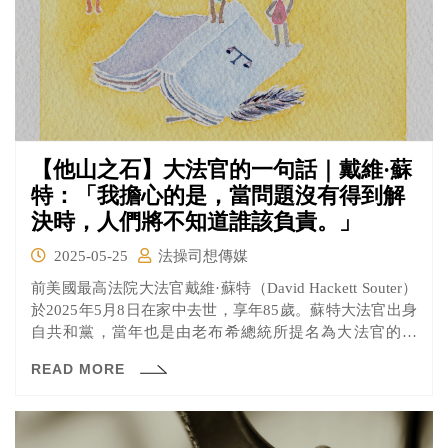
【他山之石】大法官的一句話｜戴維·蘇
特：「我擔心的是，當問題沒有得到解
決時，人們將不知道誰該負責。」
2025-05-25
法操司想傳媒
前美國最高法院大法官戴維·蘇特（David Hackett Souter）
於2025年5月8日在家中去世，享年85歲。蘇特大法官出身
自共和黨，當年也是由老布希總統所提名為大法官的人
選，不過他的風格卻是傾向自由派，在墮胎權、宗教自由
READ MORE
等等議題上都能看出他的立場。