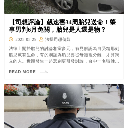
【司想評論】飆速害34周胎兒送命！肇
事男判6月免關，胎兒是人還是物？
2025-05-29
法操司想傳媒
法律上關於胎兒的討論相當多元，有見解認為自受精那刻
胎兒就有生命，有的則認為胎兒要從母體裡分離，才算獨
立的人。近期發生一起悲劇更引發討論，台中一名張姓男
子去年在台74線道路飆車，開著奧迪進口車以時速168公里
READ MORE
的在快速道路飆車，追撞黃女夫妻，讓她腹中已經34周的
胎兒保不住，當時黃女律師主張以過失致死偵辦，但寶寶
未出生，依法不屬自然人等同「物品」，最後檢方僅依導
致夫妻受傷的過失傷害起訴，近日地院輕判六月。在法律
上未出生的胎兒等同「物品」，無疑又讓這個媽媽痛失孩
子後又在審理中備受打擊。