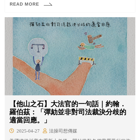
READ MORE
假日，不再僅限勞工適用。 不少人對於新增加的國定假日
感到開心，已經計畫好出國旅遊，但也有勞工表示放假變
多代表他們加班也要變多。在國定假日4+1天上路前，台灣
有哪些可以放假的國定假日呢？這次修法還將原本只有在
行政命令位階的《紀念日及節日實施辦法》提高到法律位
階，行政命令與法律有什麼不同呢？讓法操為您說明！
【他山之石】大法官的一句話｜約翰．
羅伯茲：「彈劾並非對司法裁決分歧的
適當回應。」
2025-04-27
法操司想傳媒