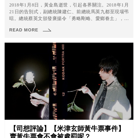
2018年1月8日，黃金島逝世，引起各界關注。2018年1月
21日的告別式，副總統陳建仁、前總統馬英九都至現場弔
唁。總統蔡英文頒發褒揚令「勇略剛略、愛鄉眷土」，享
「台灣民主戰車」稱譽。但究竟黃金島是誰？為什麼被稱
READ MORE
為228戰士呢？
【司想評論】【米津玄師黃牛票事件】
賣黃牛票會不會被處罰呢？