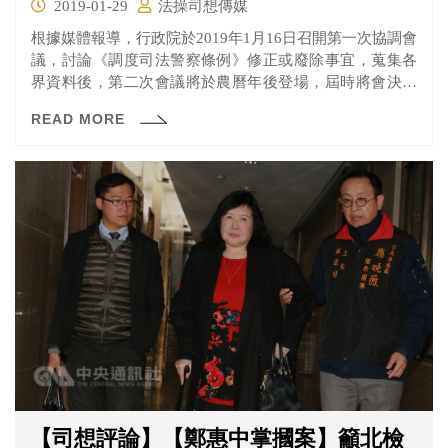
2019-01-29
法操司想傳媒
根據媒體報導，行政院於2019年1月16日召開第一次協調會
議，討論《調度司法警察條例》修正或廢除事宜，蒐集各
界資料後，第二次會議將於農曆年後登場，屆時將會決議
是要提出修正還是廢除。
READ MORE
【司想評論】【鄭惠中掌摑案】籲北檢