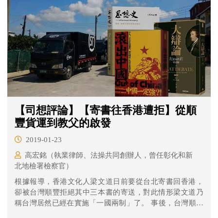
【司想評論】【寄書往香港遭拒】從順
豐貨運到教父的啟發
2019-01-23
高宏銘（執業律師、法操共同創辦人，曾任彰化和新
北地檢署檢察官）
根據報導，香港文化人梁文道日前要從台北寄書回香港，
卻被台灣順豐拒絕其中三本書的寄送，對此情形梁文道乃
稱台灣居然已經在實施「一國兩制」了。 事後，台灣順豐
發表聲明，說明是「…依照當地海關的相關法令規定執