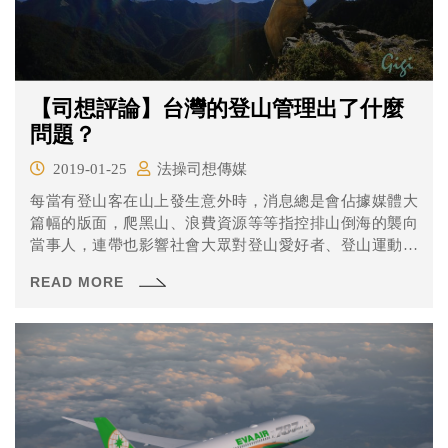
【司想評論】台灣的登山管理出了什麼
問題？
2019-01-25
法操司想傳媒
每當有登山客在山上發生意外時，消息總是會佔據媒體大
篇幅的版面，爬黑山、浪費資源等等指控排山倒海的襲向
當事人，連帶也影響社會大眾對登山愛好者、登山運動的
觀感，不過同樣的，山友們也長期反抗這樣的指控和標
READ MORE
籤，認為因為大部分的人，包含法令規範都不了解登山運
動，才會造成這樣的誤解以及畸形法令規範產生。到底問
題出在哪裡呢？以下初步討論幾個爭議點，大家一起來思
考看看到底怎麼做會比較好吧！