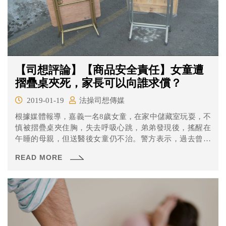
【司想評論】【商品安全責任】女童遭
摺疊桌夾死，家長可以向誰求償？
2019-01-19
法操司想傳媒
根據媒體報導，嘉義一名8歲女童，在家中儲藏室玩耍，不
慎被摺疊桌夾住胸，失去呼吸心跳，弟弟發現後，搖醒在
午睡的母親，但送醫後女童仍不治。警方表示，過去曾發
生過多起方型折疊桌夾死孩童的意外。
READ MORE