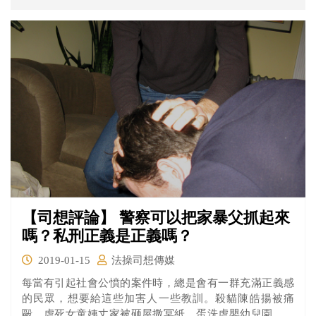
【司想評論】 警察可以把家暴父抓起來
嗎？私刑正義是正義嗎？
2019-01-15
法操司想傳媒
每當有引起社會公憤的案件時，總是會有一群充滿正義感
的民眾，想要給這些加害人一些教訓。殺貓陳皓揚被痛
毆、虐死女童姨丈家被砸屋撒冥紙、蛋洗虐嬰幼兒園、痛