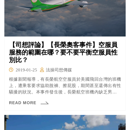
【司想評論】【長榮奧客事件】空服員
服務的範圍在哪？要不要平衡空服員性
別比？
2019-01-25
法操司想傳媒
根據新聞報導，有長榮航空空服員於美國飛回台灣的班機
上，遭乘客要求協助脫褲、擦屁股，期間甚至還傳出有性
騷擾的狀況。本事件發生後，長榮航空班機內缺乏男性空
服員的現狀問題又再度受到關注，只是民航局對外說明表
READ MORE
示依法無權要求航空公司增設男組員，且這樣的要求可能
也會有性平的疑慮。