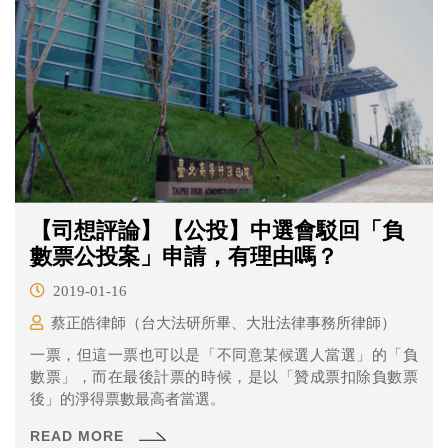
【司想評論】【公投】中選會駁回「負
數票公投案」申請，有理由嗎？
2019-01-16
蔡正皓律師（台大法研所畢、大壯法律事務所律師）
一票，但這一票也可以是「不同意某候選人當選」的「負
數票」，而在最後計票的時候，是以「贊成票扣除負數票
後」的淨得票數最高者當選。
READ MORE