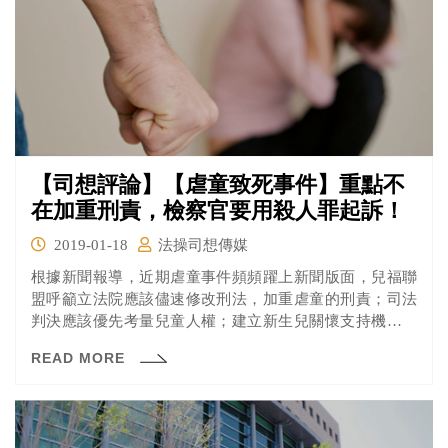
【司想評論】【虐童致死事件】重點不
在加重刑責，檢察官要用殺人罪起訴！
2019-01-18
法操司想傳媒
根據新聞報導，近期虐童事件頻頻躍上新聞版面，兒福聯
盟呼籲立法院應該儘速修改刑法，加重虐童的刑責；司法
判決應該優先考量兒童人權；建立新生兒關懷支持機制。
兒福聯盟認為，目前刑責即便家中後仍然過低，不符合社
READ MORE
會期待，立法院應該要修法調高。兒福聯盟也指出，司法
對於「凌虐」、「故意致死」等等的見解，和社會大眾的
想法有落差，導致人民對司法不信任，進而尋求私刑正
義。