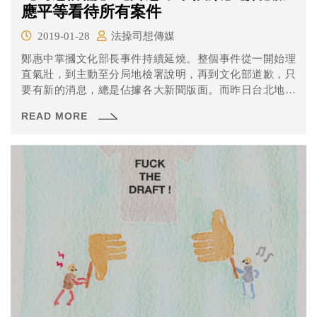
應平等看待所有案件
2019-01-28
法操司想傳媒
鄭惠中掌摑文化部長事件持續延燒。整個事件從一開始理
直氣壯，到主動至分局地檢署說明，再到文化部道歉，只
要有新的消息，總是佔據各大新聞版面。而昨日台北地檢
署也特別為了此事件發出新聞稿，針對媒體報導鄭姓資深
READ MORE
藝人「遭檢限制住居 委任律師轟：侵害人權」云云，進行
說明。