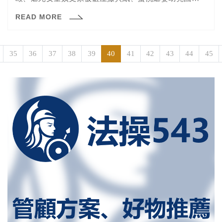
毆肉圓家暴父等等。但你知道這樣動用私刑，可能要付出
READ MORE
什麼樣的代價嗎？
35
36
37
38
39
40
41
42
43
44
45