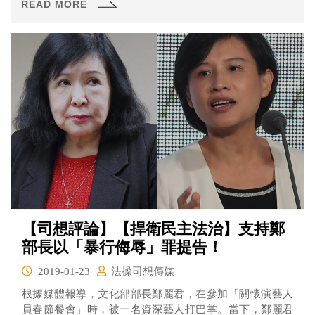
READ MORE
行，為了保障客戶權益，避免不符該目的地寄遞規定造成
退件、沒收等情況，而影響客戶寄遞服務，均針對寄件物
品提出善意提醒…」
【司想評論】【捍衛民主法治】支持鄭
部長以「暴行侮辱」罪提告！
2019-01-23
法操司想傳媒
根據媒體報導，文化部部長鄭麗君，在參加「關懷演藝人
員春節餐會」時，被一名資深藝人打巴掌。當下，鄭麗君