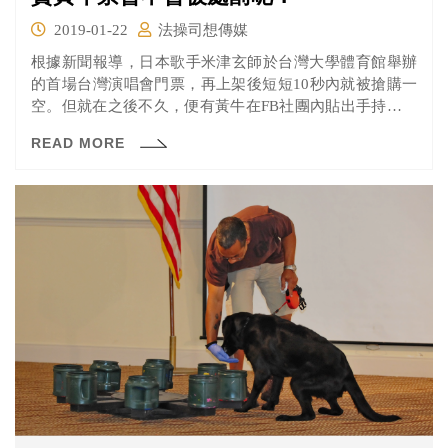
2019-01-22
法操司想傳媒
根據新聞報導，日本歌手米津玄師於台灣大學體育館舉辦
的首場台灣演唱會門票，再上架後短短10秒內就被搶購一
空。但就在之後不久，便有黃牛在FB社團內貼出手持整疊
門票的照片，並以原價數倍的價格販售。主辦方表示，希
READ MORE
望網友不要購買黃牛票，並請網友協助檢舉黃牛票，而被
認定是黃牛票的票券序號會被公告取消入場資格，並預定
於日後啟動相關退費作業。