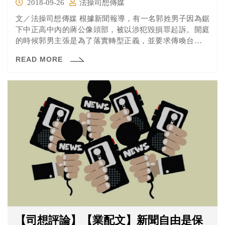
2018-09-26
法操司想傳媒
文／法操司想傳媒 根據新聞報導，有一名郭姓男子因為鋸
下中正高中內的蔣公像頭部，被以涉犯毀損罪起訴。開庭
的時候郭男主張是為了落實轉型正義，並要求傳喚台大歷
史系教授...
READ MORE
【司想評論】【業配文】新聞自由是保