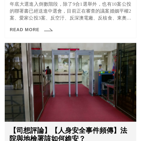
年底大選進入倒數階段，除了9合1選舉外，也有10案公投
的聯署書已經送進中選會，目前正在審查的議案婚姻平權2
案、愛家公投3案、反空汙、反深澳電廠、反核食、東奧正
名、以核養綠等。
READ MORE
【司想評論】【人身安全事件頻傳】法
院與地檢署該如何維安？