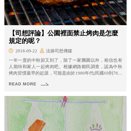
【司想評論】公園裡面禁止烤肉是怎麼
規定的呢？
2018-09-22
法操司想傳媒
一年一度的中秋節又到了，除了一家團圓以外，相信也有
人期待和家人一起烤肉吧。根據網路鄉民調查，認為中秋
烤肉習慣最早的起源，可能是由於1980年代(民國69到78年
間)，隨著露營活動興起一起被導入。 對居住在都市的人來
READ MORE
說，並不是每一家都有前庭後院可以烤肉，如果在家烤肉
不小心煙霧過大還有可能觸發自動灑水系統變成落湯雞，
這時只好到戶外公園、河畔烤肉。但你知道嗎，其實在公
園烤肉是有可能被處罰的喔！但是這樣的處罰規範性質是
什麼呢？就讓我們來說分明！