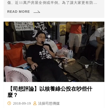
傷、近11萬戶房屋全倒或半倒。為了讓大家更有防災意
識，2000年時，特別將9月21日定為「國家防災日」。
READ MORE
【司想評論】以核養綠公投在吵些什
麼？
2018-09-19
法操司想傳媒