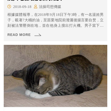
2018-09-18
法操司想傳媒
根據媒體報導，在2018年9月18日下午3時，有一名湯姓男
子，載著7大桶的油，至苗栗地院前潑灑後揚言要自焚，立
刻被法警壓倒在地，並在他身上搜出打火機。男子當下情
緒非常激動，初步了解湯男疑似因覺得司法不公才做出這
READ MORE
樣的行為，但詳細的原因還需要再調查。