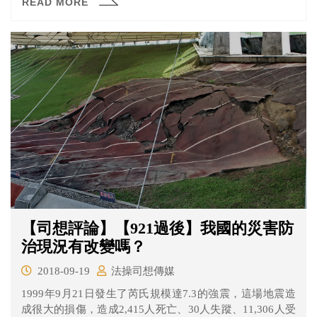
READ MORE
輾轉得知該教練被記小過、並接受性平教育。基金會呼籲
宜蘭縣政府重啟調查程序，並且對縣內各校進行全面性調
查，使訓練環境更加安全，同時也請監察院調查宜蘭縣政
府多年疏於保護體操選手的失職。
【司想評論】【921過後】我國的災害防
治現況有改變嗎？
2018-09-19
法操司想傳媒
1999年9月21日發生了芮氏規模達7.3的強震，這場地震造
成很大的損傷，造成2,415人死亡、30人失蹤、11,306人受