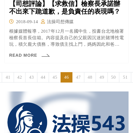
【司想評論】【求救信】檢察長承諾辦
不出來下跪道歉，是負責任的表現嗎？
2018-09-14
法操司想傳媒
根據媒體報導，2017年12月一名國中生，投書台北地檢署
檢察長首長信箱。內容提及自己的父親因沉迷於賭博性電
玩，積欠龐大債務，導致債主找上門，媽媽因此和爸爸離
婚，原本幸福的家庭，被毀在賭博上。並在信中詢問北檢
READ MORE
檢察長，為什麼業者一直沒有被查緝。
41
42
43
44
45
46
47
48
49
50
51