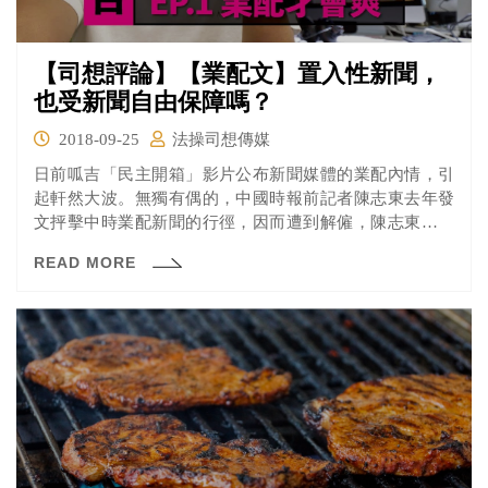
【司想評論】【業配文】置入性新聞，
也受新聞自由保障嗎？
2018-09-25
法操司想傳媒
日前呱吉「民主開箱」影片公布新聞媒體的業配內情，引
起軒然大波。無獨有偶的，中國時報前記者陳志東去年發
文抨擊中時業配新聞的行徑，因而遭到解僱，陳志東不服
而向台北地院起訴。
READ MORE