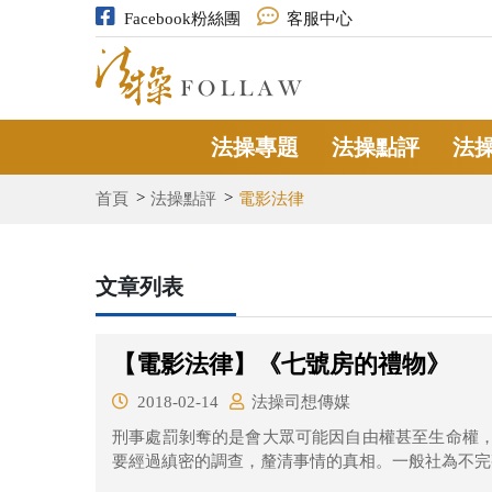
Facebook粉絲團
客服中心
法操專題
法操點評
法
首頁
法操點評
電影法律
文章列表
【電影法律】《七號房的禮物》
2018-02-14
法操司想傳媒
刑事處罰剝奪的是會大眾可能因自由權甚至生命權
要經過縝密的調查，釐清事情的真相。一般社為不完整