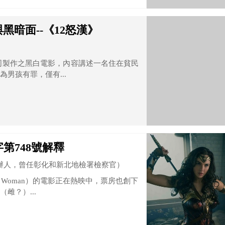
暗面--《12怒漢》
米高梅公司製作之黑白電影，內容講述一名住在貧民
男孩有罪，僅有...
第748號解釋
辦人，曾任彰化和新北地檢署檢察官）
der Woman）的電影正在熱映中，票房也創下
雌？）...