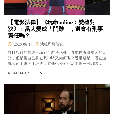
【電影法律】《玩命online：雙槍對
決》：當人變成「鬥雞」，還會有刑事
責任嗎？
2020-06-17
法操司想傳媒
打打殺殺的戲碼不論到什麼時代都一直能夠吸引眾人的目
光，但是當自己身在其中時又如何呢？邁爾斯是一個在遊
戲公司上班的上班族，在他枯燥的生活中唯一可以讓他發
洩情緒的管道就是在網路上當酸民開噴！但是有一天他踢
READ MORE
到了鐵板，因為他在觀看死鬥實境節目「死陣」時得罪了
營運商，對方直接找上門來把他打昏並在雙手皆釘上手
槍，強迫邁爾斯加入「死陣」的對戰之中，不然將會直接
失去性命……