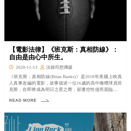
【電影法律】《班克斯：真相防線》：
自由是由心中所生。
2020-11-13
法操司想傳媒
《班克斯：真相防線(Brian Banks)》是2018年美國上映真
人真事改編的電影，故事描述一位16歲的高中橄欖球員班
克斯，在即將成為明日之星之際，卻遭控性侵而面臨六年
牢獄之災。假釋出獄後的班克斯，因性侵犯的身份在工
READ MORE
作、生活上處處碰壁，他於是找上成立「加州無罪計畫」
的布魯克斯律師，希望能為他還原清白的真相。