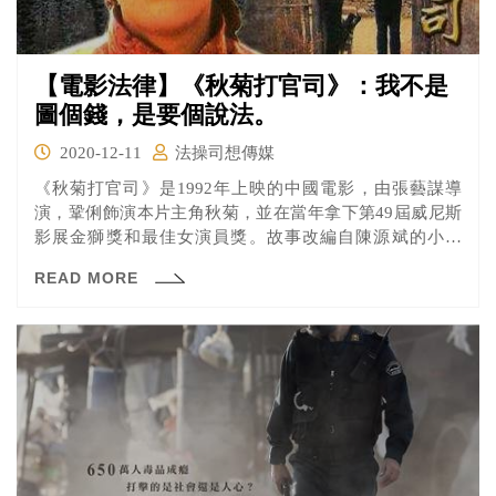
【電影法律】《秋菊打官司》：我不是
圖個錢，是要個說法。
2020-12-11
法操司想傳媒
《秋菊打官司》是1992年上映的中國電影，由張藝謀導
演，鞏俐飾演本片主角秋菊，並在當年拿下第49屆威尼斯
影展金獅獎和最佳女演員獎。故事改編自陳源斌的小說
《萬家訴訟》，描述在陝西的西溝子農村，當地村長王善
READ MORE
堂因故朝秋菊丈夫萬慶來下體踢上一腳，卻不打算向萬慶
來道歉，秋菊於是三番兩次踏進公安局，要向王善堂討個
說法。