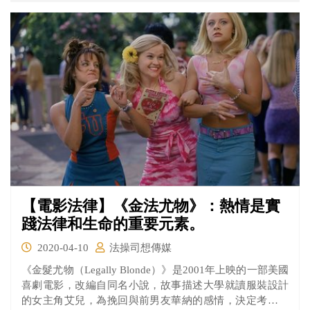
遭控性侵白人的案件，他與另一位猶太裔律師共同為被告
辯護。
【電影法律】《金法尤物》：熱情是實
踐法律和生命的重要元素。
2020-04-10
法操司想傳媒
《金髮尤物（Legally Blonde）》是2001年上映的一部美國
喜劇電影，改編自同名小說，故事描述大學就讀服裝設計
的女主角艾兒，為挽回與前男友華納的感情，決定考進哈