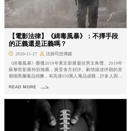
【電影法律】《緝毒風暴》：不擇手段
的正義還是正義嗎？
2020-11-27
法操司想傳媒
《緝毒風暴》榮獲2019年東京影展最佳男主角獎、2019年
蘇黎世影展特別推薦，廣受各方好評。劇情描述伊朗的首
都德黑蘭毒品猖獗，有高達650萬人毒品成癮，許多人因為
毒癮家庭破碎、甚至橫死街頭，緝毒小組的警官薩瑪為了
READ MORE
抓到上游的藥頭，一路循線追查，但沒想到當他埋頭苦幹
的時候，小組中的裂痕卻也越來越大……