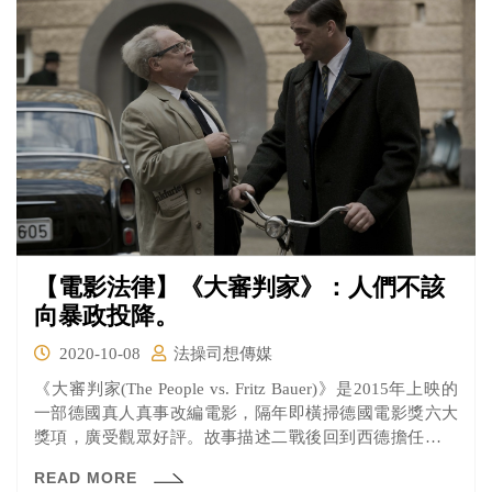
【電影法律】《大審判家》：人們不該
向暴政投降。
2020-10-08
法操司想傳媒
《大審判家(The People vs. Fritz Bauer)》是2015年上映的
一部德國真人真事改編電影，隔年即橫掃德國電影獎六大
獎項，廣受觀眾好評。故事描述二戰後回到西德擔任檢察
總長的佛雷茲·鮑爾，為了將納粹時期親衛隊指揮官阿道夫·
READ MORE
艾許曼送上德國法院審判，不惜鋌而走險也要喚起正義的