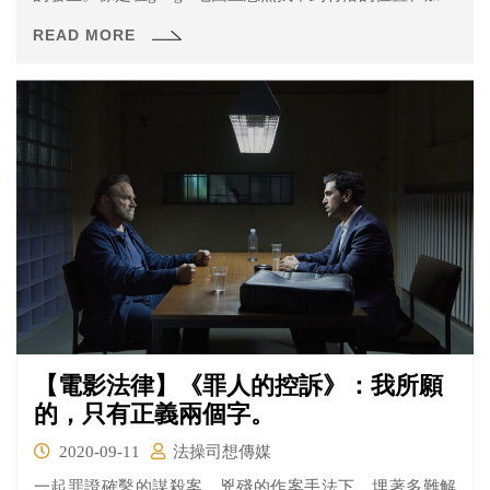
車不知道何時被人開槍打了洞、甚至在晚上忽然有萬馬奔
READ MORE
騰。原本以為這可能是討人厭的市長為了警告居民們所做
出的行為，但其實並沒有這麼單純……
【電影法律】《罪人的控訴》：我所願
的，只有正義兩個字。
2020-09-11
法操司想傳媒
一起罪證確鑿的謀殺案，兇殘的作案手法下，埋著多難解