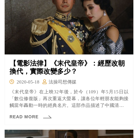
【電影法律】《末代皇帝》：經歷改朝
換代，實際改變多少？
2020-05-18
法操司想傳媒
《末代皇帝》在上映32年後，於今（109）年5月15日以
「數位修復版」再次重返大螢幕，讓各位年輕朋友能夠接
觸當年轟動一時的經典名片。這部作品描述了中國清朝最
後一位皇帝的故事，溥儀雖然出生在帝王之家但是一生卻
READ MORE
顛沛流離，曾數度高居皇位卻也曾為階下囚，最後溥儀以
遊客的身分買門票重回他從小到大所住的紫禁城，卻只剩
下無限感慨……