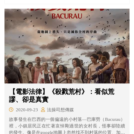
聲音。
【電影法律】《殺戮荒村》：看似荒
謬、卻是真實
2020-09-23
法操司想傳媒
故事發生在巴西的一個偏遠的小村落—巴庫勞（Bacurau）
裡，小鎮居民正在忙著哀悼剛過世的女村長，怪事卻陸續
的發生。像是在google地圖上忽然找不到村落的位置、加水