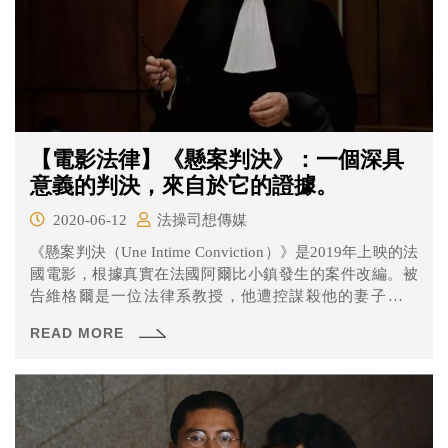
【電影法律】《懸案判決》：一個深具
意義的判決，來自於它的證據。
2020-06-12
法操司想傳媒
《懸案判決（Une Intime Conviction）》是2019年上映的法
國電影，根據真實在法國阿爾比小鎮發生的案件改編。被
告維格爾是一位法律系教授，他遭控謀殺他的妻子蘇珊
娜，一審雖獲判無罪，但檢察官仍在2010年上訴二審。女
READ MORE
主角諾拉是一位單親媽媽，因維格爾的女兒是她兒子的家
教，出於同情心與正義感，她找到律師莫瑞提，希望能再
給維格爾一個無罪判決。