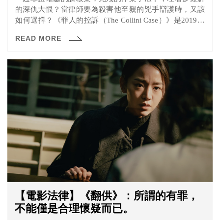
的深仇大恨？當律師要為殺害他至親的兇手辯護時，又該
如何選擇？《罪人的控訴（The Collini Case）》是2019年
上映的德國電影，故事描述德國富商漢斯·麥爾遭到一位義
READ MORE
大利人柯里尼槍殺，剛成為律師不久的萊恩，接下這起舉
國譁然的刑事案件。
【電影法律】《翻供》：所謂的有罪，
不能僅是合理懷疑而已。