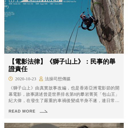
【電影法律】《獅子山上》：民事的舉
證責任
2020-10-23
法操司想傳媒
《獅子山上》由真實故事改編，也是香港亞洲電影節的開
幕電影，故事講述曾是世界排名第8的攀岩菁英「包山王」
紀大偉，在發生了嚴重的車禍後變成半身不遂，連日常生
活都嚴重受到影響更別提要重返賽場。不過這次的意外讓
READ MORE
他重新了解人生的意義，也發現就算處於逆境，只要不放
棄仍然有辦法做回自己。