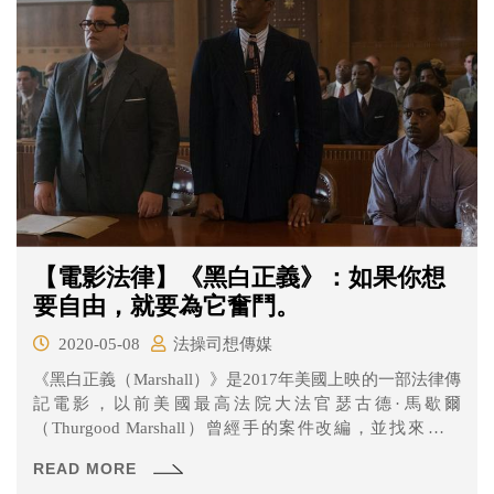
【電影法律】《黑白正義》：如果你想
要自由，就要為它奮鬥。
2020-05-08
法操司想傳媒
《黑白正義（Marshall）》是2017年美國上映的一部法律傳
記電影，以前美國最高法院大法官瑟古德·馬歇爾
（Thurgood Marshall）曾經手的案件改編，並找來電影
《黑豹》男主角查德威克·鮑斯曼（Chadwick Boseman）飾
READ MORE
演馬歇爾的角色。在馬歇爾擔任律師期間，接到一起非裔