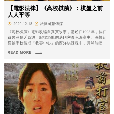
【電影法律】《高校棋蹟》：棋盤之前
人人平等
2020-12-18
法操司想傳媒
《高校棋蹟》電影改編自真實故事，講述在1998年，位在
貧民區缺乏資源、紀律混亂的邁阿密傑克遜高中。沒想到
從被學校當成「收容中心」的西洋棋課程中，竟然能挖掘
出極具潛能的璞玉，甚至成為代表學校的西洋棋隊在比賽
READ MORE
中一路過關斬將，闖入全國西洋棋錦標賽爭奪冠軍獎盃。