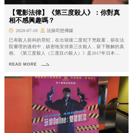
【電影法律】《第三度殺人》：你對真
相不感興趣嗎？
2020-07-10
法操司想傳媒
已有殺人前科的罪犯，在出獄後二度犯下兇殺案，卻在法
院審理的過程中，縝密地安排第三次殺人，留下難解的真
相。《第三度殺人（三度目の殺人）》是2017年日本上映
的懸疑電影，由是枝裕和導演、福山雅治主演，故事描述
READ MORE
律師重盛接下一起強盜殺人案，被告三隅從坦承犯案到矢
口否認，前後不一的自白使案件走向更加撲朔迷離。