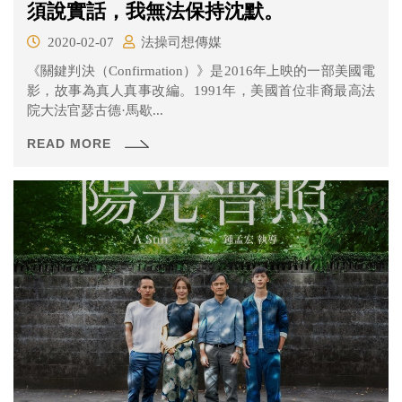
須說實話，我無法保持沈默。
2020-02-07
法操司想傳媒
《關鍵判決（Confirmation）》是2016年上映的一部美國電
影，故事為真人真事改編。1991年，美國首位非裔最高法
院大法官瑟古德·馬歇...
READ MORE