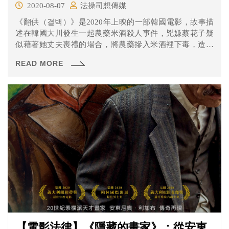
2020-08-07
法操司想傳媒
《翻供（결백）》是2020年上映的一部韓國電影，故事描
述在韓國大川發生一起農藥米酒殺人事件，兇嫌蔡花子疑
似藉著她丈夫喪禮的場合，將農藥摻入米酒裡下毒，造成
一死四傷，其中一位被害者還是當地市長。蔡花子的女兒
READ MORE
安貞仁是在首爾執業的律師，已離家多年的安律師，因母
親的案子重回故鄉。
【電影法律】《隱藏的畫家》：從安東