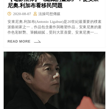
尼奧.利加布看移民問題
2020-08-07
法操司想傳媒
安東尼奧.利加布(Antonio Ligabue)是20世紀最重要的樸素
派藝術家之一，作品包含畫作與雕塑作品，安東尼奧的畫
作色彩鮮艷、筆觸細膩，受到大眾喜愛。安東尼奧一生飽
受精神疾病與童年陰影所苦，不過仍然產出非常多富有能
READ MORE
量的作品，十分難得。義大利導演喬治歐.迪里蒂(Giorgio
Diritti)以《隱藏的畫家》這部電影呈現安東尼奧的一生，向
世界介紹這位特別的義大利藝術家。