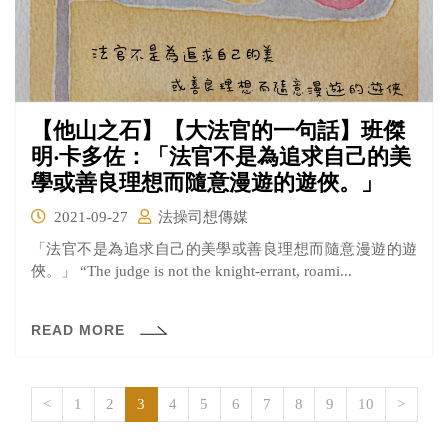
【他山之石】【大法官的一句話】班傑
明‧卡多佐：「法官不是為追求自己的美
學或善良理想而隨意漫遊的遊俠。」
2021-09-27
法操司想傳媒
「法官不是為追求自己的美學或善良理想而隨意漫遊的遊
俠。」 “The judge is not the knight-errant, roami...
READ MORE
<
1
2
3
4
5
6
7
8
9
10
>