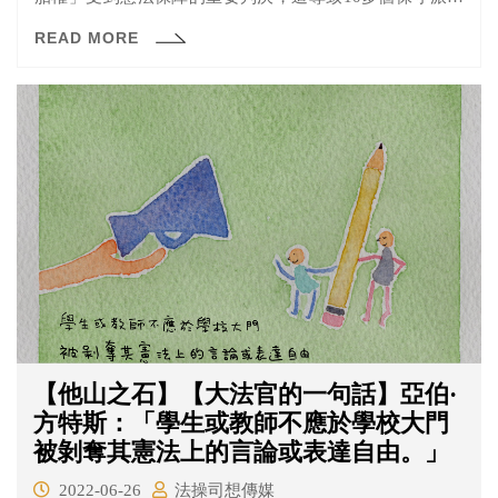
地方政府重啟「墮胎禁令」。這引發美國婦女的抗議，而
READ MORE
屬於自由派的三位大法官布雷耶(Stephen Breyer)、卡根
(Elena Kagan)、索托馬約爾(Sonia Sotomayor)也在反對意
見寫道「判決之所以會被推翻，是因為它一直都受到（保
守派）鄙視，而現在剛好有投票權可以將之捨棄。」以嚴
厲的詞語表達對判決結果的失望。
【他山之石】【大法官的一句話】亞伯·
方特斯：「學生或教師不應於學校大門
被剝奪其憲法上的言論或表達自由。」
2022-06-26
法操司想傳媒