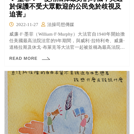
於保護不受大眾歡迎的公民免於歧視及
迫害」
2022-11-27
法操司想傳媒
威廉·F·墨菲（William·F·Murphy）大法官自1940年開始擔
任美國最高法院法官的9年期間，與威利·拉特利奇、威廉·
道格拉斯及休戈·布萊克等大法官一起被並稱為最高法院自
由派的軸心成員。就如同所審理過最有名的「是松案」一
READ MORE
樣，他一直都認為任何人民都不能因為種族、宗教信仰或
政治立場的不同而遭受迫害。