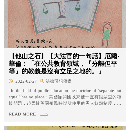
【他山之石】【大法官的一句話】厄爾·
華倫：「在公共教育領域，『分離但平
等』的教義是沒有立足之地的。」
2022-02-27
法操司想傳媒
“In the field of public education the doctrine of ‘separate but
equal’ has no place.” 美國從開國以來便一直有很嚴重的種
族問題，起因於英國殖民時期所使用的黑人奴隸制度，雖
然在1861年林肯接任總統、經歷南北戰爭後，終於廢除了
READ MORE
奴隸制度，但是種族不平等的問題卻仍然無法解決，處於
種族嚴重分隔的社會。