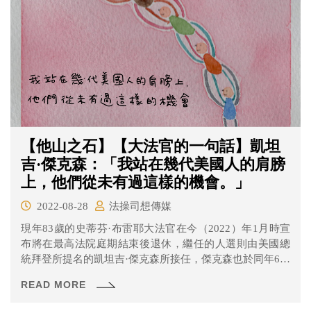
【他山之石】【大法官的一句話】凱坦
吉·傑克森：「我站在幾代美國人的肩膀
上，他們從未有過這樣的機會。」
2022-08-28
法操司想傳媒
現年83歲的史蒂芬·布雷耶大法官在今（2022）年1月時宣
布將在最高法院庭期結束後退休，繼任的人選則由美國總
統拜登所提名的凱坦吉·傑克森所接任，傑克森也於同年6月
30日正式就任大法官一職，成為美國歷史上第一位非裔女
READ MORE
性大法官，寫下歷史新的一頁。