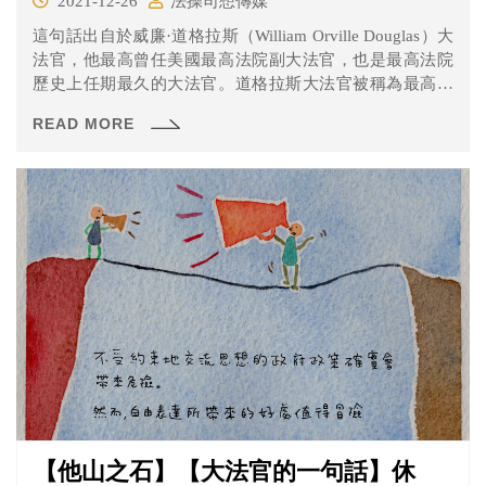
2021-12-26
法操司想傳媒
這句話出自於威廉·道格拉斯（William Orville Douglas）大
法官，他最高曾任美國最高法院副大法官，也是最高法院
歷史上任期最久的大法官。道格拉斯大法官被稱為最高法
院有史以來最自由的法官，《時代雜誌》甚至在1975年稱
READ MORE
道格拉斯大法官為「最堅定和最教條主義支持公民權利的
自由派大法官」。而關於他所說的這句名言，則要從1957
年的Kingsley Books, Inc. v. Brown案說起……
【他山之石】【大法官的一句話】休