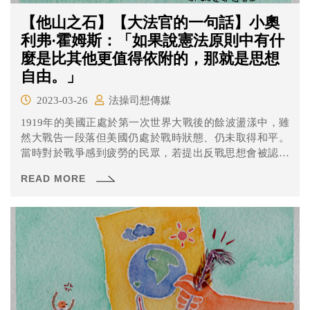
【他山之石】【大法官的一句話】小奧
利弗·霍姆斯：「如果說憲法原則中有什
麼是比其他更值得依附的，那就是思想
自由。」
2023-03-26
法操司想傳媒
1919年的美國正處於第一次世界大戰後的餘波盪漾中，雖
然大戰告一段落但美國仍處於戰時狀態、仍未取得和平。
當時對於戰爭感到疲勞的民眾，若提出反戰思想會被認為
是阻礙戰爭，而有成立煽動反政府、間諜罪等罪名之可
READ MORE
能。像是美國國會在1918年通過的《煽動法》（Sedition
Act of 1918）就規定不得對政府、軍隊表達不忠誠的言
論。霍姆斯大法官的這句名言就出現在這個時空背景下的
Abrams v. United States案。