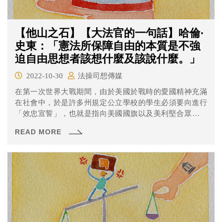
【他山之石】【大法官的一句話】哈倫·
史東：「憲法所保障自由的本質是不強
迫自由思想者該想什麼及該說什麼。」
2022-10-30
法操司想傳媒
在第一次世界大戰期間，由於美國於戰時的愛國精神充滿
在社會中，於是許多州規定公立學校的學生必須要向進行
「效忠宣誓」，也就是指向美國國旗以及美利堅合眾國表
達忠誠的誓詞，而這規定也一直延續到戰後。
READ MORE