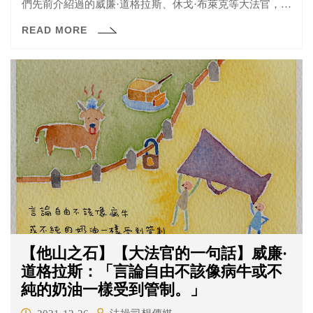
們先前介紹過的威廉·道格拉斯、休戈·布萊克等大法官，一
併被稱為最高法院自由派的軸心。而說到墨菲大法官最出
READ MORE
名的地方，就不得不提到他在1944年時所批評，同時也被
後世稱為「最高法院最糟糕判決」的「是松訴合眾國案
（Korematsu v. United States）」。
【他山之石】【大法官的一句話】威廉·
道格拉斯：「言論自由不該像病牛或不
純的奶油一樣受到管制。」