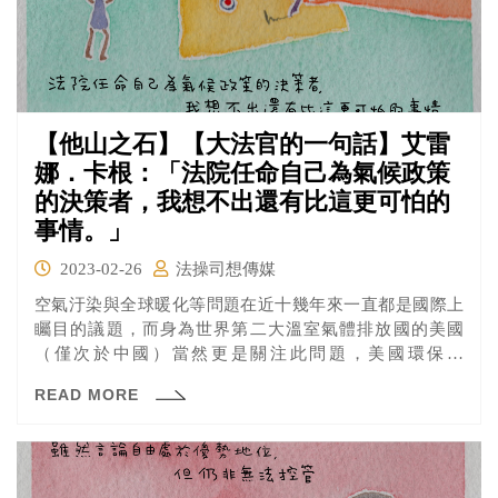
【他山之石】【大法官的一句話】艾雷
娜．卡根：「法院任命自己為氣候政策
的決策者，我想不出還有比這更可怕的
事情。」
2023-02-26
法操司想傳媒
空氣汙染與全球暖化等問題在近十幾年來一直都是國際上
矚目的議題，而身為世界第二大溫室氣體排放國的美國
（僅次於中國）當然更是關注此問題，美國環保署
（EPA）表示改善空氣品質將可以大幅改善民眾心臟病、
READ MORE
哮喘發作及過早死亡的問題。 不論是在歐巴馬總統時期通
過的《清潔能源計劃》（Clean Power Plan），或是現任拜
登總統希望在2030年將碳排放量減少到比2005年還要低上
50%政策，都是打算透過限制各地區發電廠的碳排量、使