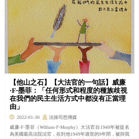
【他山之石】【大法官的一句話】威廉
·F·墨菲：「任何形式和程度的種族歧視
在我們的民主生活方式中都沒有正當理
由」
2022-01-30
法操司想傳媒
威廉·F·墨菲（William·F·Murphy）大法官自1940年被提名
為美國最高法院法官，在到他1949年過世的9年間，被與我