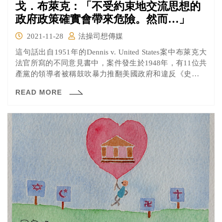
戈．布萊克：「不受約束地交流思想的
政府政策確實會帶來危險。然而…」
2021-11-28
法操司想傳媒
這句話出自1951年的Dennis v. United States案中布萊克大
法官所寫的不同意見書中，案件發生於1948年，有11位共
產黨的領導者被稱鼓吹暴力推翻美國政府和違反《史密斯
法案（註）》的規定而遭到起訴並定罪，擔任總書記的丹
READ MORE
尼斯等人認為這違反了憲法第一修正案所保護他們的言論
自由權並提起上訴。