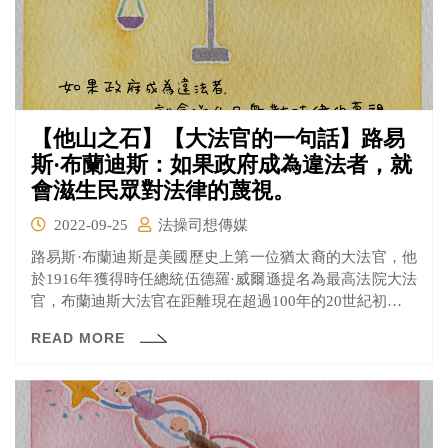
【他山之石】【大法官的一句話】路易
斯·布蘭迪斯：如果政府成為違法者，就
會滋生民眾對法律的蔑視。
2022-09-25
法操司想傳媒
路易斯·布蘭迪斯是美國歷史上第一位猶太裔的大法官，他
於1916年獲得時任總統伍德羅·威爾遜提名為最高法院大法
官，布蘭迪斯大法官在距離現在超過100年的20世紀初期就
已經是公民倡議的主張者，並且主張民眾的言論自由與隱
READ MORE
私權應要受到完整的保護，他的理念到現在都還深深著影
響著法界。