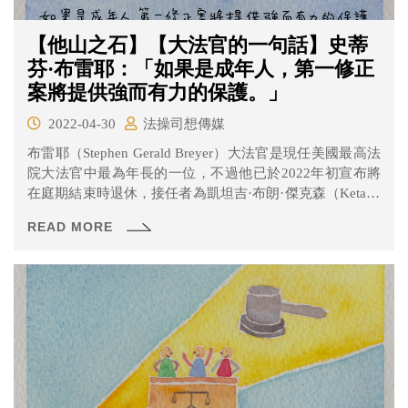
【他山之石】【大法官的一句話】史蒂
芬·布雷耶：「如果是成年人，第一修正
案將提供強而有力的保護。」
2022-04-30
法操司想傳媒
布雷耶（Stephen Gerald Breyer）大法官是現任美國最高法
院大法官中最為年長的一位，不過他已於2022年初宣布將
在庭期結束時退休，接任者為凱坦吉·布朗·傑克森（Ketanji
Brown Jackson）她同時也即將成為歷史上第一位非裔女性
READ MORE
大法官。 而布雷耶大法官在位的最後一年也不是單純的待
在位置上，他仍然保持自由派的風格，為最高法院提供了
重要的力量，其中包含一起關於「學生言論自由權」的案
件。