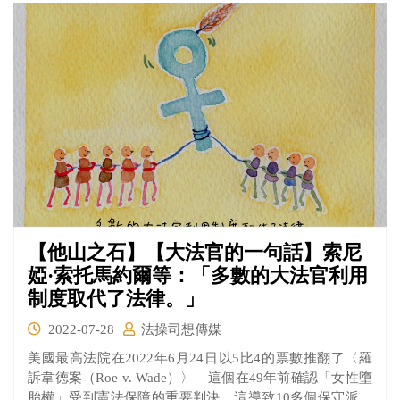
【他山之石】【大法官的一句話】索尼
婭·索托馬約爾等：「多數的大法官利用
制度取代了法律。」
2022-07-28
法操司想傳媒
美國最高法院在2022年6月24日以5比4的票數推翻了〈羅
訴韋德案（Roe v. Wade）〉—這個在49年前確認「女性墮
胎權」受到憲法保障的重要判決，這導致10多個保守派的