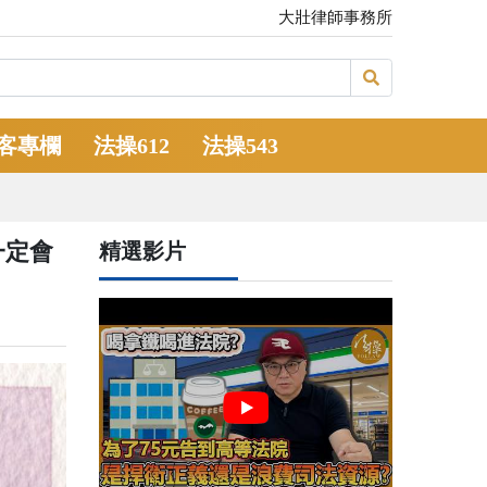
大壯律師事務所
客專欄
法操612
法操543
一定會
精選影片