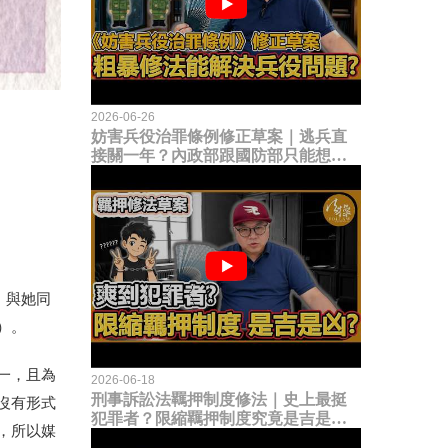
2026-06-26
妨害兵役治罪條例修正草案｜逃兵直
接關一年？內政部跟國防部只能想到
這種粗暴修法，是能解決什麼兵役問
題？
）與她同
）。
一，且為
2026-06-18
刑事訴訟法羈押制度修法｜史上最挺
沒有形式
犯罪者？限縮羈押制度究竟是吉是
，所以媒
凶？