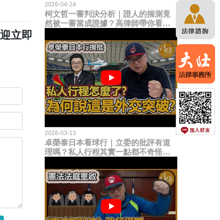
2026-04-24
柯文哲一審判決分析｜證人的揣測竟
然被一審當成證據？高律師帶你看未
來二審攻防的兩大核心點！
歡迎立即
2026-03-13
卓榮泰日本看球行｜立委的批評有道
理嗎？私人行程其實一點都不奇怪？
為何說這是一種外交突破？