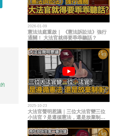
2026-01-09
憲法法庭重啟｜ 《憲法訴訟法》強行
通關！ 大法官就得要乖乖聽話？
做的
2025-10-23
大法官聲明惹議｜三位大法官變三位
小法官？是遵循憲法，還是放棄制衡
立法權？