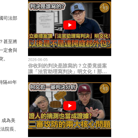
國司法部
？甚至將
一定會與
突。
2026-06-05
你收到的判決是誰寫的？立委竟提案
讓「法官助理寫判決」明文化！那以
後是不是乾脆連開庭都外包出去？
時隔
40
年
名，成為美
司法院長、