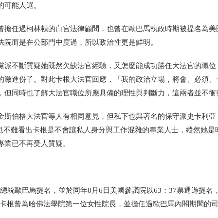
的可能人選。
曾擔任過柯林頓的白宮法律顧問，也曾在歐巴馬執政時期被提名為美
法院而是在公部門中度過，所以政治性更是鮮明。
黨派不斷質疑她既然欠缺法官經驗，又怎麼能成功勝任大法官的職位
的激進份子。對此卡根大法官回應，
「我的政治立場，將會、必須、
，但同時也了解
大法官職位
所應具備的理性與判斷力，這兩者並不衝
金斯伯格大法官等人有相同意見，但私下也與著名的保守派史卡利亞
也不難看出卡根是不會讓私人身分與工作混雜的專業人士，縱然她是
專業已不再受人質疑。
0日由美國總統歐巴馬提名，並於同年8月6日美國參議院以63：37票通過提
·卡根曾為哈佛法學院第一位女性院長，並擔任過歐巴馬內閣期間的