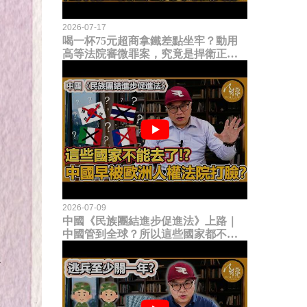
2026-07-17
喝一杯75元超商拿鐵差點坐牢？動用
高等法院審微罪案，究竟是捍衛正義
還是浪費司法資源？
2026-07-09
中國《民族團結進步促進法》上路｜
中國管到全球？所以這些國家都不能
去了？中國早就被歐洲人權法院打
臉？