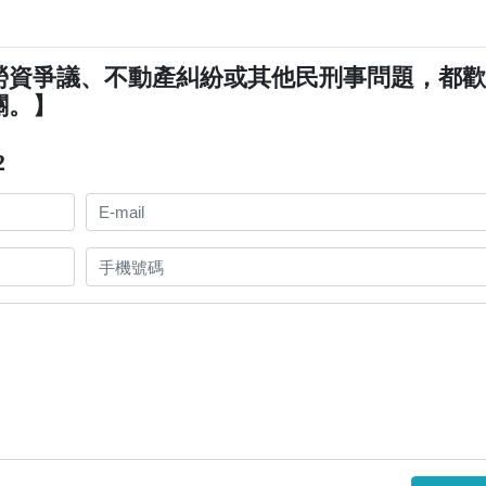
勞資爭議、不動產糾紛或其他民刑事問題，都
關。】
2