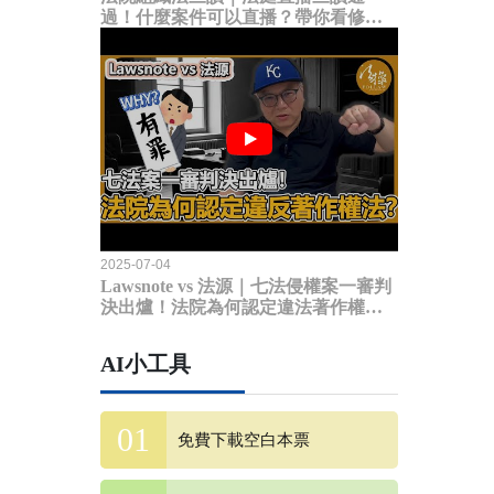
過！什麼案件可以直播？帶你看修法
內容
2025-07-04
Lawsnote vs 法源｜七法侵權案一審判
決出爐！法院為何認定違法著作權
法？
AI小工具
免費下載空白本票