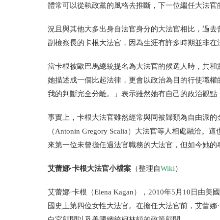
體常可以從執政黨的風格去推斷，下一位繼任大法官
況且與其他大多出身自法官身分的大法官相比，過去
副檢察長的卡根大法官，因為生涯有許多時期並非在
當卡根被歐巴馬總統提名為大法官的候選人時，共和
她描述成一個比起法律，更會以政治為目的行使職權
我的判斷完全分離。」表示雖然她有自己的政治觀點
事實上，卡根大法官雖然經常與同被歸類為自由派的
（
Antonin Gregory Scalia
）
大法官等人相處融洽。這
來第一位未曾擔任過法官職務的大法官，但如今她的
艾蕾娜·卡根大法官小檔案
（整理自
Wiki
）
艾蕾娜·卡根（Elena Kagan），2010年5月1
國史上第四位女性大法官。在擔任大法官前，艾蕾娜
白宮顧問以及美國總統柯林頓的政策顧問。