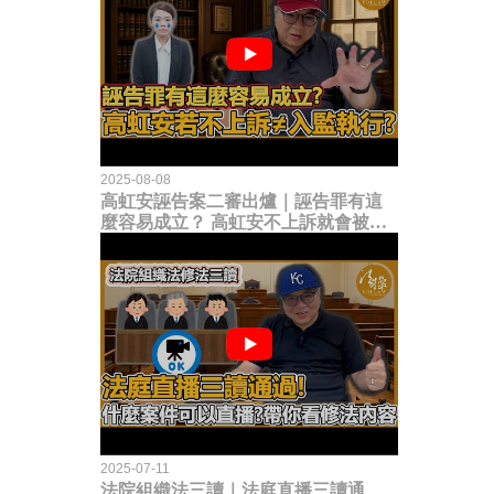
2025-08-08
高虹安誣告案二審出爐｜誣告罪有這
麼容易成立？ 高虹安不上訴就會被
關？這句話其實不太對！
2025-07-11
法院組織法三讀｜法庭直播三讀通