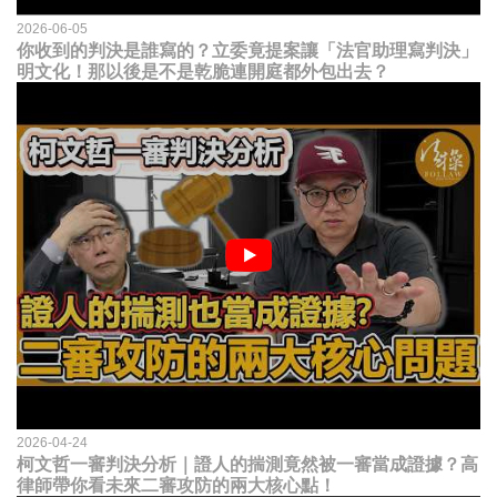
2026-06-05
你收到的判決是誰寫的？立委竟提案讓「法官助理寫判決」
明文化！那以後是不是乾脆連開庭都外包出去？
2026-04-24
柯文哲一審判決分析｜證人的揣測竟然被一審當成證據？高
律師帶你看未來二審攻防的兩大核心點！