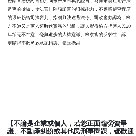
檢察官應檢討當初共同被告黃春棋的證言，為何未能通過合法
調查的檢驗，使法官排除該證言的證據能力，不應將偵查程序
的瑕疵賴給司法審判，指稱判決違背法令。司改會亦認為，
檢
方不過又是落入舊時代實務的思維，讓人覺得檢方折磨人民20
年卻毫不在意，毫無進步的人權意識。檢察官的反射性上訴，
更顯得不敢勇於承認錯誤、毫無擔當。
【不論是企業或個人，若您正面臨勞資爭
議、不動產糾紛或其他民刑事問題，都歡迎