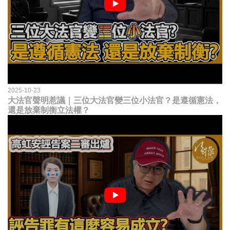
2025-10-23
大法官聲明惹議｜三位大法官變三位小法官？是遵循憲法，
還是放棄制衡立法權？