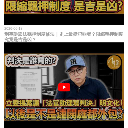
2026-06-18
刑事訴訟法羈押制度修法｜史上最挺犯罪者？限縮羈押制度
究竟是吉是凶？