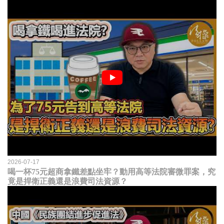
2026-07-17
喝一杯75元超商拿鐵差點坐牢？動用高等法院審微罪案，究
竟是捍衛正義還是浪費司法資源？