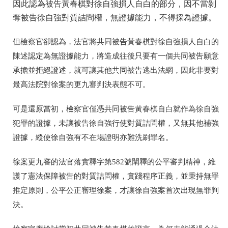
因此認為被告黃春棋對徐自強損人自白的部分，因不當剝
奪被告徐自強對質詰問權，無證據能力，不得採為證據。
但檢察官卻認為，法官將共同被告黃春棋對徐自強損人自白的
陳述認定為無證據能力，將造成往後只要有一個共同被告願意
承擔並拒絕證述，就可讓其他共同被告逃出法網，因此非要對
最高法院對徐案的更九審判決表態不可。
可是還原當初，檢察官僅憑共同被告黃春棋自白就作為徐自強
犯罪的證據，未讓被告徐自強行使對質詰問權，又無其他補強
證據，縱使徐自強有不在場證明亦難洗刷罪名。
徐案更九審的法官落實釋字第582號闡釋的公平審判精神，維
護了憲法保障被告的對質詰問權，實踐程序正義，並秉持無罪
推定原則，公平公正審理徐案，才讓徐自強案首次出現無罪判
決。