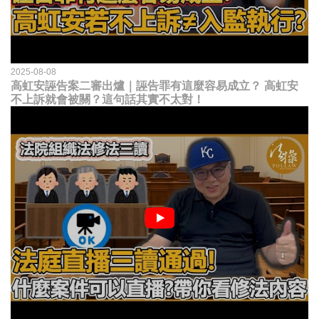
2025-08-08
高虹安誣告案二審出爐｜誣告罪有這麼容易成立？ 高虹安
不上訴就會被關？這句話其實不太對！