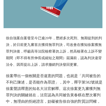
徐自強案自案發至今已逾20年，歷經多次死刑、無期徒刑的判
決，於日前更九審首次獲得無罪判決，司改會在獲知徐案獲無
罪判決後，呼籲高等法院檢察署勿上訴，然高檢署在上訴不變
期間（即
不得有所伸長或縮短之期間
）屆滿前，認為判決違背
法令、因而提出上訴，
請求撤銷判決發回更審。
徐案帶出一個攸關是否違憲的問題，也就是「共同被告的
不利己陳述，是否能作為罪證」，其中，釋字第582號就是
徐案聲請釋憲的知名大法官解釋。這次徐案更九審獲判無
罪判決的關鍵就在，法官認為共同被告黃春棋在歷次審判
中，無理由的拒絕證言，妨礙被告徐自強的對質詰問權，