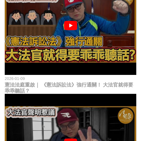
2026-01-09
憲法法庭重啟｜ 《憲法訴訟法》強行通關！ 大法官就得要
乖乖聽話？