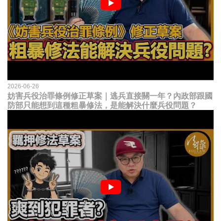
2026-06-26
妨害兵役治罪條例修正草案｜逃兵直接關一年？內政部跟國
防部只能想到這種粗暴修法，是能解決什麼兵役問題？