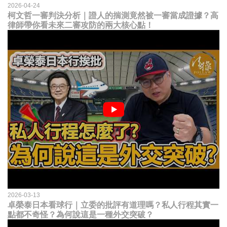
2026-04-24
柯文哲一審判決分析｜證人的揣測竟然被一審當成證據？高
律師帶你看未來二審攻防的兩大核心點！
2026-03-13
卓榮泰日本看球行｜立委的批評有道理嗎？私人行程其實一
點都不奇怪？為何說這是一種外交突破？