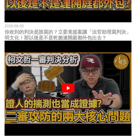
2026-06-05
你收到的判決是誰寫的？立委竟提案讓「法官助理寫判決」
明文化！那以後是不是乾脆連開庭都外包出去？