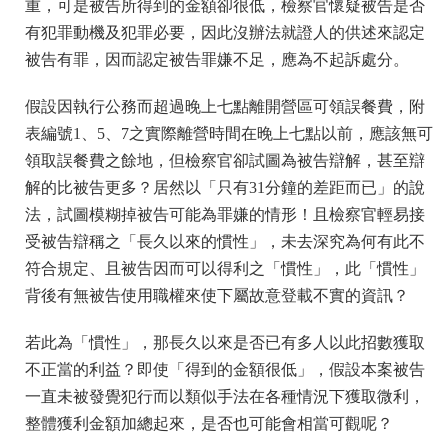
重，可是被告所得到的金額卻很低，檢察官懷疑被告是否
有犯罪動機及犯罪必要，因此沒辦法就證人的供述來認定
被告有罪，因而認定被告罪嫌不足，應為不起訴處分。
假設因執行公務而超過晚上七點離開營區可領誤餐費，附
表編號1、5、7之實際離營時間在晚上七點以前，應該無可
領取誤餐費之餘地，但檢察官卻試圖為被告辯解，甚至辯
解的比被告更多？居然以「只有31分鐘的差距而已」的說
法，試圖模糊掉被告可能為罪嫌的情形！且檢察官輕易接
受被告辯稱之「長久以來的慣性」，未去深究為何有此不
符合規定、且被告因而可以得利之「慣性」，此「慣性」
背後有無被告使用職權來使下屬故意登載不實的資訊？
若此為「慣性」，那長久以來是否已有多人以此招數獲取
不正當的利益？即使「得到的金額很低」，假設本案被告
一直未被發覺犯行而以類似手法在各種情況下獲取微利，
整體獲利金額加總起來，是否也可能會相當可觀呢？