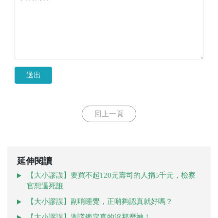
送出
回上一頁
延伸閱讀
【大小謬誤】要買不起120元壽司的人捐5千元，檢察
官想逼死誰
【大小謬誤】副哨睡覺，正哨夠認真就好嗎？
【大小謬誤】測謊鑑定真的沒那麼神！