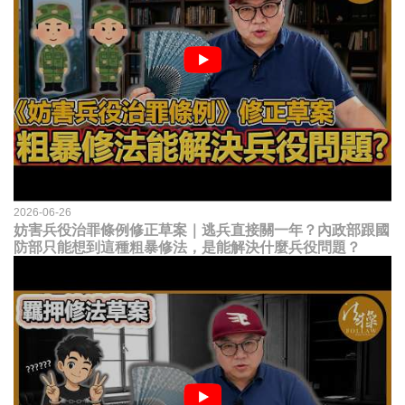
2026-06-26
妨害兵役治罪條例修正草案｜逃兵直接關一年？內政部跟國
防部只能想到這種粗暴修法，是能解決什麼兵役問題？