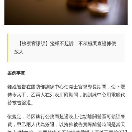
【檢察官謬誤】濫權不起訴，不積極調查證據便
放人
案例事實
鍾姓被告在國防部訓練中心任職士官督導長期間，命下屬
傳令兵甲、乙兩人在列表所附期間，於訓練中心用電腦代
替被告簽退。
依規定，若因執行公務而超過晚上七點離開營區可領誤餐
費，甲乙兩人代為簽退，以掩飾被告實際離營時間是當天