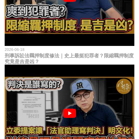
2026-06-18
刑事訴訟法羈押制度修法｜史上最挺犯罪者？限縮羈押制度
究竟是吉是凶？