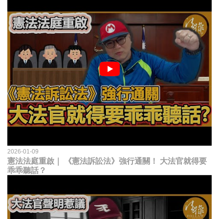
2026-01-09
憲法法庭重啟｜ 《憲法訴訟法》強行通關！ 大法官就得要
乖乖聽話？