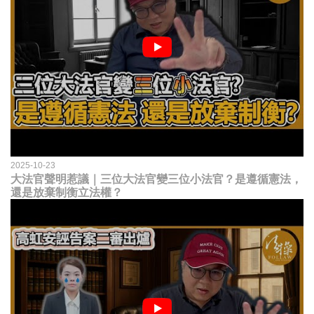
2025-10-23
大法官聲明惹議｜三位大法官變三位小法官？是遵循憲法，
還是放棄制衡立法權？