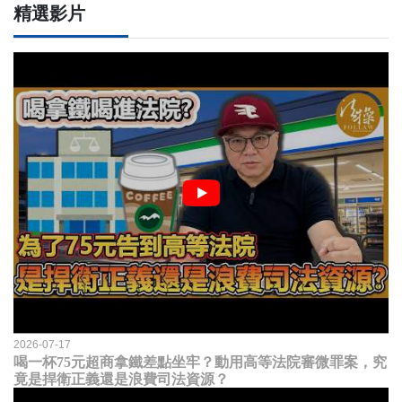
精選影片
2026-07-17
喝一杯75元超商拿鐵差點坐牢？動用高等法院審微罪案，究
竟是捍衛正義還是浪費司法資源？