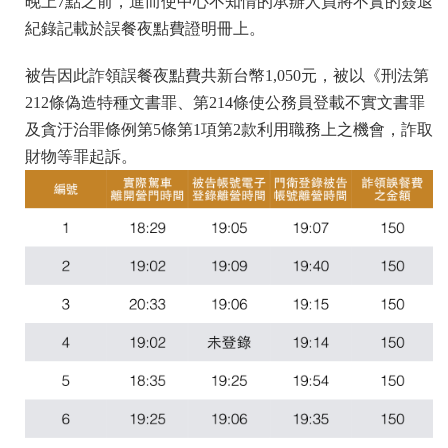
晚上7點之前，進而使中心不知情的承辦人員將不實的簽退
紀錄記載於誤餐夜點費證明冊上。
被告因此詐領誤餐夜點費共新台幣1,050元，被以《刑法第
212條偽造特種文書罪、第214條使公務員登載不實文書罪
及貪汙治罪條例第5條第1項第2款利用職務上之機會，詐取
財物等罪起訴。