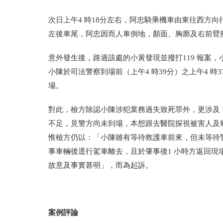
次日上午4 時18分左右，阿忠騎乘機車由東往西方
左後車尾，阿忠因而人車倒地，顏面、胸廓及右前臂
意外發生後，路過該處的小黃發現並撥打119 報案，
小陳於司法警察到場前（上午4 時39分）之上午4 時
場。
對此，檢方除認小陳涉犯業務過失致死罪外，更涉及《
不足，見警方尚未到場，本想跟去醫院探視被害人及
惟檢方仍以：「小陳雖有等待救護車前來，但未等待
事車輛後逕行駕車離去，且於肇事後1 小時方返回
故意及事實甚明」，而為起訴。
案例評論