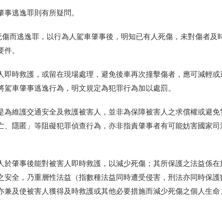
肇事逃逸罪則有所疑問。
致人死傷而逃逸罪，以行為人駕車肇事後，明知已有人死傷，未對傷者及
要件。
人即時救護，或留在現場處理，避免後車再次撞擊傷者，應可減輕或
將駕車肇事逃逸行為，明文規定為犯罪行為加以處罰。
是為維護交通安全及救護被害人，並非為保障被害人之求償權或避免
亡、隱匿」等阻礙犯罪偵查行為，亦非指責肇事者有可能妨害國家司
人於肇事後能對被害人即時救護，以減少死傷；其所保護之法益係在
之安全，乃重層性法益（指數種法益同時遭受侵害，刑法亦同時保護
亦兼及使被害人獲得及時救護或其他必要措施而減少死傷之個人生命