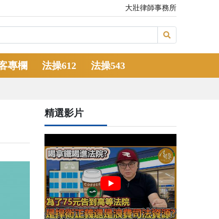
大壯律師事務所
客專欄
法操612
法操543
精選影片