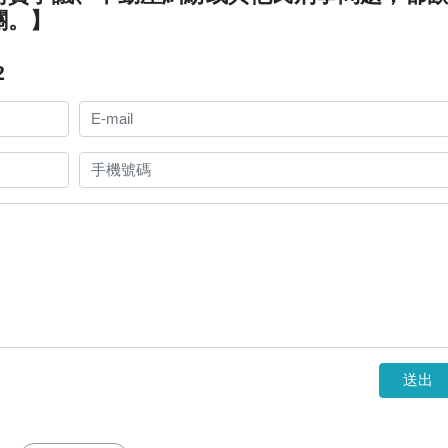
關。】
2
送出