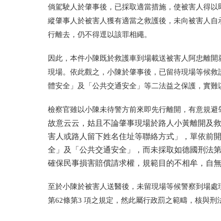
倘駕駛人於肇事後，已採取適當措施，使被害人得以
縱肇事人於被害人獲有適當之救護後，未向被害人自
行離去，仍不得逕以該罪相繩。
因此，本件小陳既於救護車到場載送被害人阿忠離開就醫
現場。依此觀之，小陳於肇事後，已留待現場等候救
體安全」及「公共交通安全」等二法益之保護，實難
檢察官雖以小陳未待警方前來即先行離開，有意規避
故意云云，姑且不論肇事現場於路人小黃離開及
害人或路人留下姓名住址等聯絡方式」，單依前
全」及「公共交通安全」，而未採取如德國刑法第
確保民事損害賠償請求權，規範目的不相牟，自
至於小陳於被害人送醫後，未留現場等候警察到場處
第62條第3 項之規定，然此屬行政罰之範疇，核與