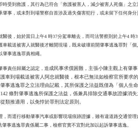
即時受到救護，其行為已符合「救護被害人，減少被害人死傷」之立
承肇事，或未對到場警察自首涉及過失傷害犯行，或未留下任何身分
後，始於當日上午4 時37分駕車離去，而司法警察則於上午4 時3
護車載送被害人就醫後才離開現場，既未破壞前開肇事逃逸罪對「個
以肇事逃逸罪責相繩。
成民事求償困難，主張小陳主觀上有肇事
肇事責任歸屬之認定，造
救護車到場載送被害人阿忠就醫後，根本已無法如檢察官所要求
開肇事逃逸罪之立法理由記載，其所保護之法益既僅為「個人生
142 條對肇事逃逸所保護之法益，係兼具排除交通事故證據消失
無從類推適用，以免悖於罪刑法定原則。
理，而逕行移動肇事汽車或影響現場痕跡證據，雖有違道路交通管理
刑法肇事逃逸罪責係屬二事，檢察官實不宜對此加以起訴肇事逃逸。