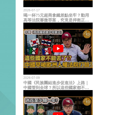
2026-07-17
喝一杯75元超商拿鐵差點坐牢？動用
高等法院審微罪案，究竟是捍衛正義
還是浪費司法資源？
2026-07-09
中國《民族團結進步促進法》上路｜
中國管到全球？所以這些國家都不能
去了？中國早就被歐洲人權法院打
臉？