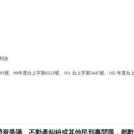
號刑事判決
3號、99年度台上字第6522號、101 台上字第5445號、102 年度台
勞資爭議、不動產糾紛或其他民刑事問題，都