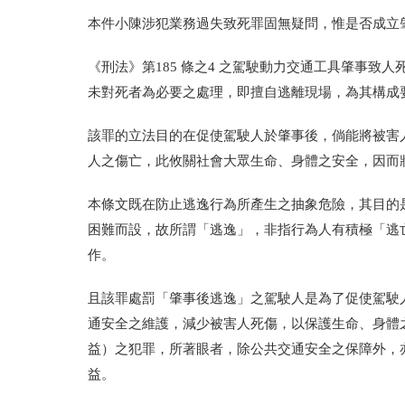
本件小陳涉犯業務過失致死罪固無疑問，惟是否成立
《刑法》第185 條之4 之駕駛動力交通工具肇事
未對死者為必要之處理，即擅自逃離現場，為其構成
該罪的立法目的在促使駕駛人於肇事後，倘能將被害
人之傷亡，此攸關社會大眾生命、身體之安全，因而
本條文既在防止逃逸行為所產生之抽象危險，其目的
困難而設，故所謂「逃逸」，非指行為人有積極「逃
作。
且該罪處罰「肇事後逃逸」之駕駛人是為了促使駕駛
通安全之維護，減少被害人死傷，以保護生命、身體
益）之犯罪，所著眼者，除公共交通安全之保障外，
益。