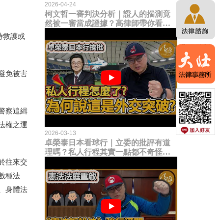
2026-04-24
柯文哲一審判決分析｜證人的揣測竟
然被一審當成證據？高律師帶你看未
來二審攻防的兩大核心點！
時救護或
避免被害
警察追緝
法權之運
2026-03-13
卓榮泰日本看球行｜立委的批評有道
理嗎？私人行程其實一點都不奇怪？
為何說這是一種外交突破？
於往來交
數種法
、身體法