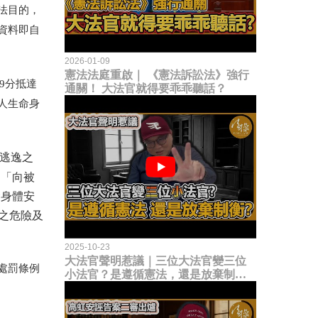
法目的，
資料即自
2026-01-09
憲法法庭重啟｜ 《憲法訴訟法》強行
9分抵達
通關！ 大法官就得要乖乖聽話？
人生命身
逃逸之
的「向被
命身體安
之危險及
2025-10-23
大法官聲明惹議｜三位大法官變三位
處罰條例
小法官？是遵循憲法，還是放棄制衡
立法權？