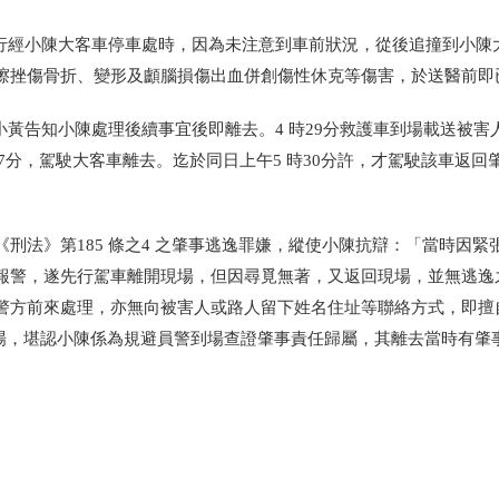
向行經小陳大客車停車處時，因為未注意到車前狀況，從後追撞到小陳
擦挫傷骨折、變形及顱腦損傷出血併創傷性休克等傷害，於送醫前即
小黃告知小陳處理後續事宜後即離去。4 時29分救護車到場載送被害
37分，駕駛大客車離去。迄於同日上午5 時30分許，才駕駛該車返回
刑法》第185 條之4 之肇事逃逸罪嫌，縱使小陳抗辯：「當時因緊
報警，遂先行駕車離開現場，但因尋覓無著，又返回現場，並無逃逸
警方前來處理，亦無向被害人或路人留下姓名住址等聯絡方式，即擅
現場，堪認小陳係為規避員警到場查證肇事責任歸屬，其離去當時有肇