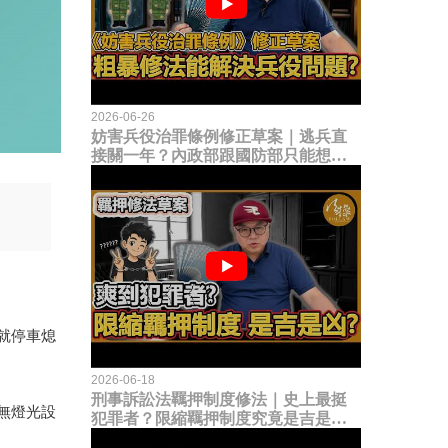
2026-06-26
妨害兵役治罪條例修正草案｜逃兵直
接關一年？內政部跟國防部只能想到
這種粗暴修法，是能解決什麼兵役問
題？
就停車熄
2026-06-18
刑事訴訟法羈押制度修法｜史上最挺
無燈光設
犯罪者？限縮羈押制度究竟是吉是
凶？