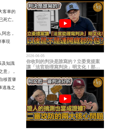
大客車的
已死亡。
人阿忠，
肇事現
2026-06-05
你收到的判決是誰寫的？立委竟提案
張及知識
讓「法官助理寫判決」明文化！那以
之意」，
後是不是乾脆連開庭都外包出去？
自移置肇
事逃逸之