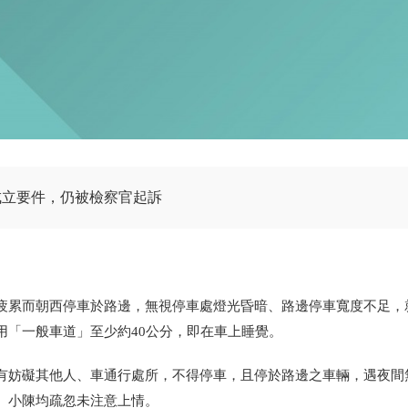
成立要件，仍被檢察官起訴
疲累而朝西停車於路邊，無視停車處燈光昏暗、路邊停車寬度不足，
用「一般車道」至少約40公分，即在車上睡覺。
有妨礙其他人、車通行處所，不得停車，且停於路邊之車輛，遇夜間
。小陳均疏忽未注意上情。