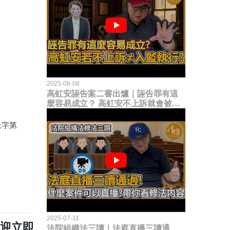
2025-08-08
高虹安誣告案二審出爐｜誣告罪有這
麼容易成立？ 高虹安不上訴就會被
關？這句話其實不太對！
上字第
2025-07-11
歡迎立即
法院組織法三讀｜法庭直播三讀通