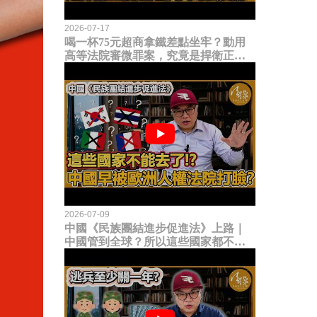
2026-07-17
喝一杯75元超商拿鐵差點坐牢？動用
高等法院審微罪案，究竟是捍衛正義
還是浪費司法資源？
2026-07-09
中國《民族團結進步促進法》上路｜
中國管到全球？所以這些國家都不能
去了？中國早就被歐洲人權法院打
臉？