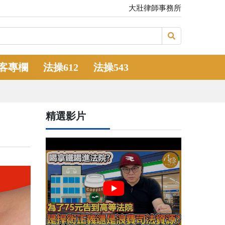
大壯律師事務所
客專欄
法操612
法操543
精選影片