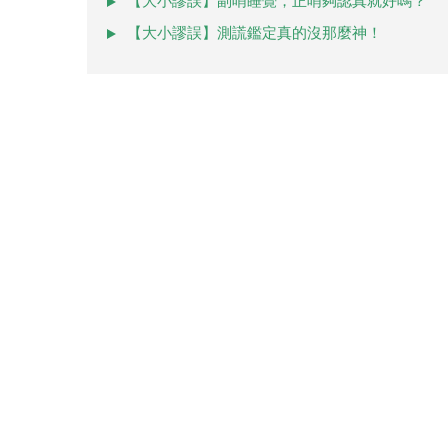
【大小謬誤】副哨睡覺，正哨夠認真就好嗎？
【大小謬誤】測謊鑑定真的沒那麼神！