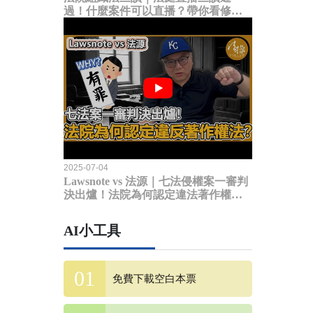
過！什麼案件可以直播？帶你看修法
內容
2025-07-04
Lawsnote vs 法源｜七法侵權案一審判
決出爐！法院為何認定違法著作權
法？
AI小工具
免費下載空白本票