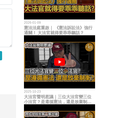
2026-01-09
憲法法庭重啟｜ 《憲法訴訟法》強行
通關！ 大法官就得要乖乖聽話？
2025-10-23
大法官聲明惹議｜三位大法官變三位
小法官？是遵循憲法，還是放棄制衡
立法權？