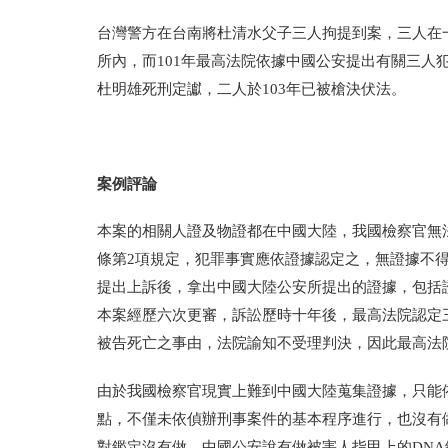
台灣警方在台南將杜清水父子三人拘提到案，三人在
所內，而101年最高法院依據中國公安提出有關三
杜明雄死刑定讞，二人於103年已被槍決伏法。
案例評論
本案的相關人證及物證都在中國大陸，我國檢察官無
條第2項規定，犯罪事實應依證據認定之，無證據不
提出上訴後，拿出中國大陸公安所提出的證據，包括
本案經歷六次更審，訴訟歷時十年後，最高法院認定三
被告死亡之事由，法院諭知不受理判決，因此最高法
由於我國檢察官現實上難到中國大陸蒐集證據，只能
點，不僅未依偵辦刑事案件的基本程序進行，也沒有
對鑑定沒有做，中國公安說有做被害人指甲上的DNA