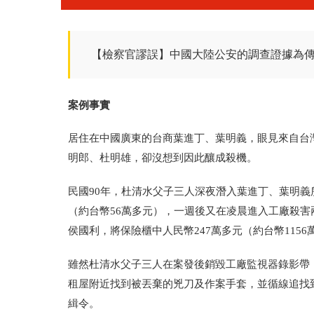
【檢察官謬誤】中國大陸公安的調查證據為
案例事實
居住在中國廣東的台商葉進丁、葉明義，眼見來自台
明郎、杜明雄，卻沒想到因此釀成殺機。
民國90年，杜清水父子三人深夜潛入葉進丁、葉明義
（約台幣56萬多元），一週後又在凌晨進入工廠殺害
侯國利，將保險櫃中人民幣247萬多元（約台幣115
雖然杜清水父子三人在案發後銷毀工廠監視器錄影帶
租屋附近找到被丟棄的兇刀及作案手套，並循線追找
緝令。