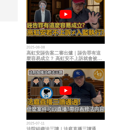
2025-08-08
高虹安誣告案二審出爐｜誣告罪有這
麼容易成立？ 高虹安不上訴就會被
關？這句話其實不太對！
2025-07-11
法院組織法三讀｜法庭直播三讀通