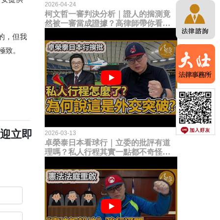
2026-04-24
柯文哲一審判決分析｜證人的揣測竟
然被一審當成證據？高律師帶你看未
來二審攻防的兩大核心點！
的，但我
極致。
歡迎立即
2026-03-13
卓榮泰日本看球行｜立委的批評有道
理嗎？私人行程其實一點都不奇怪？
為何說這是一種外交突破？