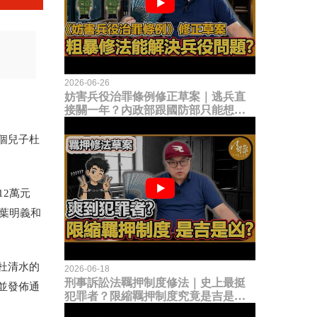
2026-06-26
妨害兵役治罪條例修正草案｜逃兵直
接關一年？內政部跟國防部只能想到
這種粗暴修法，是能解決什麼兵役問
題？
個兒子杜
2萬元
葉明義和
杜清水的
2026-06-18
刑事訴訟法羈押制度修法｜史上最挺
並發佈通
犯罪者？限縮羈押制度究竟是吉是
凶？