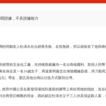
傳聞證據，不具證據能力
灣的同鄉友人杜清水在台經商失敗、走投無路，所以就收容了他與兩
所經營的五金化工廠，先持槍勒索廠內一名台商侯國利、取得人民幣1
兩名保全及一名16歲女子，再逼葉明義交出保險櫃鑰匙後，持刀殺死
6萬元）帶走，委託其他台商以分批方式匯回台灣。
，然而中國公安在案發現場找到遺留的膠帶上有杜明雄的指紋，並在
到台商受託轉匯的現金，因此鎖定杜清水父子三人涉及強盜殺人案，