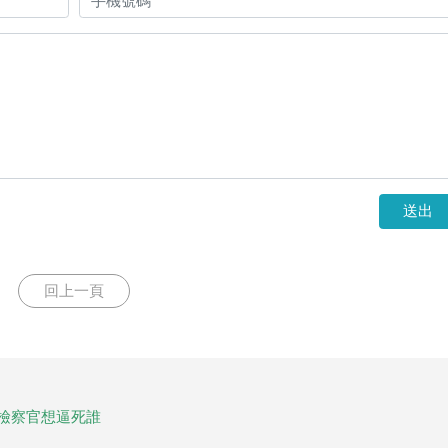
送出
回上一頁
，檢察官想逼死誰