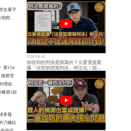
世在看守
杜明郎、
2026-06-05
你收到的判決是誰寫的？立委竟提案
第154
讓「法官助理寫判決」明文化！那以
後是不是乾脆連開庭都外包出去？
。檢察官
的理由，
條第5款
諸多疑
的刀械比
公安提供