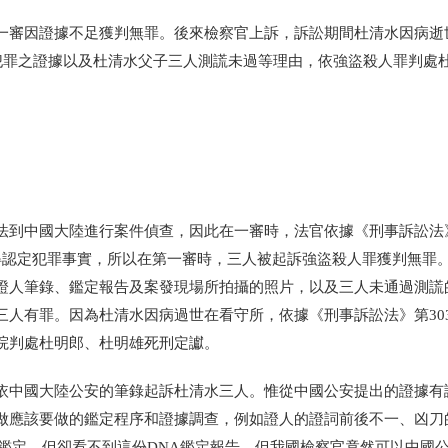
一審因證據不足獲判無罪。後來檢察官上訴，訴訟期間杜清水因病逝
人犯罪之證據以及杜清水父子三人測謊未過等理由，依強盜殺人罪判處
法到中國大陸進行案件偵查，因此在一審時，法官依據《刑事訴訟法》
得認定犯罪事實，所以在第一審時，三人被起訴強盜殺人罪獲判無罪
證人筆錄、鑑定報告及案發現場所拍攝的照片，以及三人未通過測謊
人有罪。因為杜清水因病過世在看守所，依據《刑事訴訟法》第303
院判處杜明郎、杜明雄死刑定讞。
依中國大陸公安的筆錄起訴杜清水三人。惟從中國公安提出的證據有
做應該要做的鑑定程序和證據調查，例如證人的證詞前後不一、凶刀
鑑定、但卻看不到這份DNA鑑定報告。但我國檢察官竟然可以中國