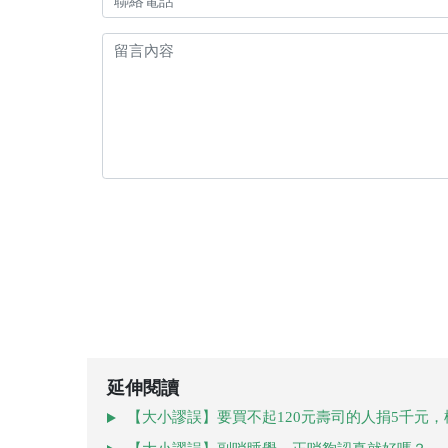
延伸閱讀
【大小謬誤】要買不起120元壽司的人捐5千元