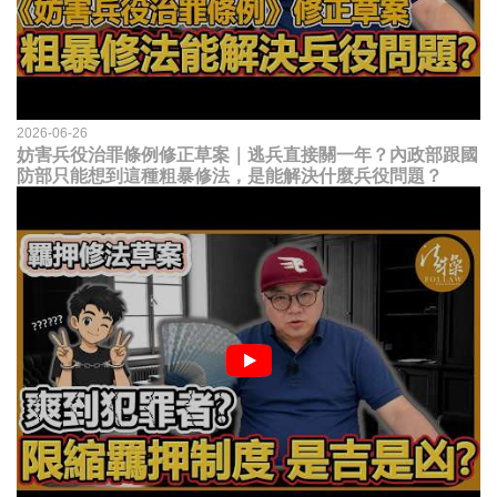
2026-06-26
妨害兵役治罪條例修正草案｜逃兵直接關一年？內政部跟國
防部只能想到這種粗暴修法，是能解決什麼兵役問題？