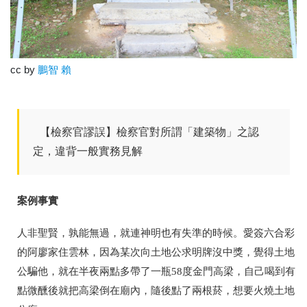
cc by
鵬智 賴
【檢察官謬誤】檢察官對所謂「建築物」之認
定，違背一般實務見解
案例事實
人非聖賢，孰能無過，就連神明也有失準的時候。愛簽六合彩
的阿廖家住雲林，因為某次向土地公求明牌沒中獎，覺得土地
公騙他，就在半夜兩點多帶了一瓶58度金門高梁，自己喝到有
點微醺後就把高梁倒在廟內，隨後點了兩根菸，想要火燒土地