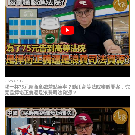
2026-07-17
喝一杯75元超商拿鐵差點坐牢？動用高等法院審微罪案，究
竟是捍衛正義還是浪費司法資源？