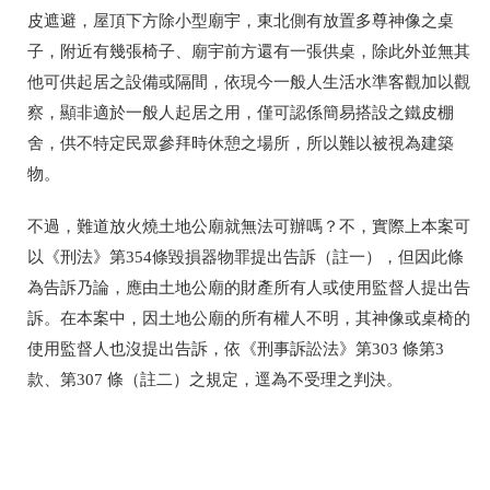
皮遮避，屋頂下方除小型廟宇，東北側有放置多尊神像之桌
子，附近有幾張椅子、廟宇前方還有一張供桌，除此外並無其
他可供起居之設備或隔間，依現今一般人生活水準客觀加以觀
察，顯非適於一般人起居之用，僅可認係簡易搭設之鐵皮棚
舍，供不特定民眾參拜時休憩之場所，所以難以被視為建築
物。
不過，難道放火燒土地公廟就無法可辦嗎？不，實際上本案可
以《刑法》第354條毀損器物罪提出告訴（註一），但因此條
為告訴乃論，應由土地公廟的財產所有人或使用監督人提出告
訴。在本案中，因土地公廟的所有權人不明，其神像或桌椅的
使用監督人也沒提出告訴，依《刑事訴訟法》第303 條第3
款、第307 條（註二）之規定，逕為不受理之判決。