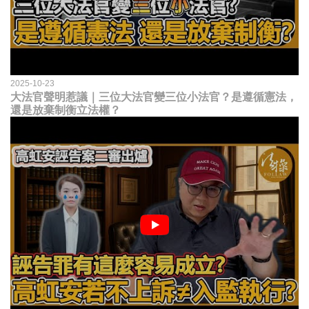
2025-10-23
大法官聲明惹議｜三位大法官變三位小法官？是遵循憲法，
還是放棄制衡立法權？