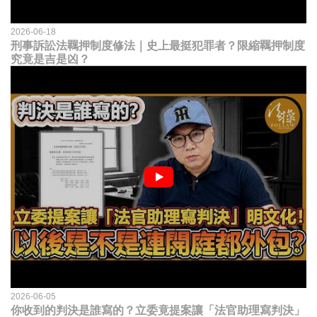
2026-06-18
刑事訴訟法羈押制度修法｜史上最挺犯罪者？限縮羈押制度
究竟是吉是凶？
2026-06-05
你收到的判決是誰寫的？立委竟提案讓「法官助理寫判決」