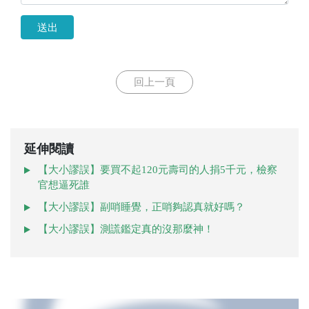
送出
回上一頁
延伸閱讀
【大小謬誤】要買不起120元壽司的人捐5千元，檢察
官想逼死誰
【大小謬誤】副哨睡覺，正哨夠認真就好嗎？
【大小謬誤】測謊鑑定真的沒那麼神！