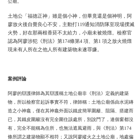
公廟。
土地公「福德正神」雖是個小神，但畢竟還是個神明，阿
廖放火後自覺良心不安，主動打119通知消防隊至現場撲滅
火勢，好在那兩根香菸不太給力，小廟未被燒燬。檢察官
認為阿廖涉犯《刑法》第174條第4 項、第1 項之放火燒燬
現未有人所在之他人所有建築物未遂罪嫌。
案例評論
阿廖的辯護律師為其辯護稱土地公廟非《刑法》定義的建築
物，所以檢察官起訴事實不符，律師稱：土地公廟係由水泥磚
造之小神龕，僅在其神龕外面以鐵皮簡單圍籬、阻隔、搭建而
已，其鐵皮圍籬沒有完全圍住該處所，別說門了，連個窗都沒
有，完全不能稱為住所，也無法遮風避雨，與《刑法》第174
條所謂之建築物顯不相符；又說阿廖縱火之土地公廟，地處偏