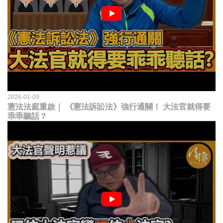
2026-01-09
憲法法庭重啟｜ 《憲法訴訟法》強行通關！ 大法官就得要
乖乖聽話？