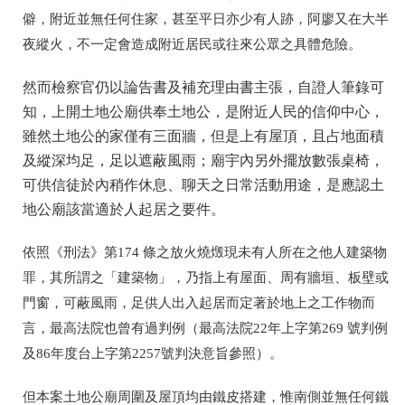
僻，附近並無任何住家，甚至平日亦少有人跡，阿廖又在大半
夜縱火，不一定會造成附近居民或往來公眾之具體危險。
然而檢察官仍以論告書及補充理由書主張，自證人筆錄可
知，上開土地公廟供奉土地公，是附近人民的信仰中心，
雖然土地公的家僅有三面牆，但是上有屋頂，且占地面積
及縱深均足，足以遮蔽風雨；廟宇內另外擺放數張桌椅，
可供信徒於內稍作休息、聊天之日常活動用途，是應認土
地公廟該當適於人起居之要件。
依照《刑法》第174 條之放火燒燬現未有人所在之他人建築物
罪，其所謂之「建築物」，乃指上有屋面、周有牆垣、板壁或
門窗，可蔽風雨，足供人出入起居而定著於地上之工作物而
言，最高法院也曾有過判例（最高法院22年上字第269 號判例
及86年度台上字第2257號判決意旨參照）。
但本案土地公廟周圍及屋頂均由鐵皮搭建，惟南側並無任何鐵