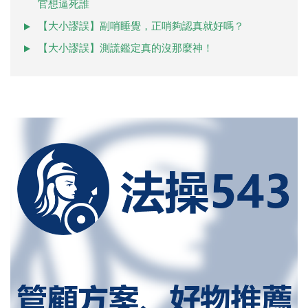
官想逼死誰
【大小謬誤】副哨睡覺，正哨夠認真就好嗎？
【大小謬誤】測謊鑑定真的沒那麼神！