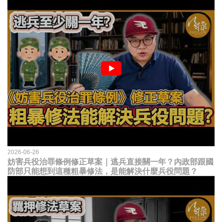
2026-06-26
妨害兵役治罪條例修正草案｜逃兵直接關一年？內政部跟國
防部只能想到這種粗暴修法，是能解決什麼兵役問題？