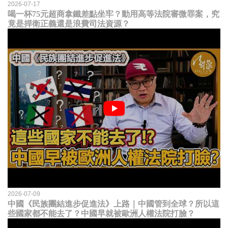
2026-07-17
喝一杯75元超商拿鐵差點坐牢？動用高等法院審微罪案，究
竟是捍衛正義還是浪費司法資源？
2026-07-09
中國《民族團結進步促進法》上路｜中國管到全球？所以這
些國家都不能去了？中國早就被歐洲人權法院打臉？