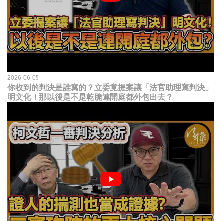
2026-06-05
你收到的判決是誰寫的？立委竟提案讓「法官助理寫判決」
明文化！那以後是不是乾脆連開庭都外包出去？