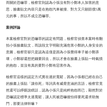
而關於恐嚇罪，檢察官則認為小張沒有對小鄭本人加害的意
思，臉書貼文內容只是在抱怨汽車被撞、對方又只願賠償5萬
元的事，所以不成立恐嚇罪。
案例評論
本案檢察官對於恐嚇罪的認定有問題，檢察官偵查本案時有翻
拍小張臉書貼文，而該段文字明顯充滿危害小鄭的人身安全的
意圖，檢察官卻只是認為這僅是因為小張覺得車子被小鄭弄
壞，小鄭卻還想把錢要回去，所以才會在臉書上張貼一時氣憤
的抱怨，並沒有真的要對小鄭有惡害作為。
檢察官這樣的認定方式實在過於寬鬆，因為小張都已經在自己
的臉書上張貼「讓你死」等詞具有威脅意涵的言語，檢察官竟
然還可以睜眼說瞎話，認為小張只是純粹抱怨而已，顯然對於
恐嚇認定標準太過寬鬆，讓人民被恐嚇後怕得要死還求助無
門，那要法律幹嘛？