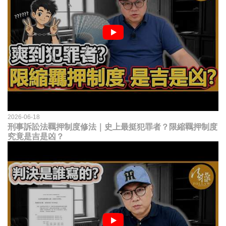
2026-06-18
刑事訴訟法羈押制度修法｜史上最挺犯罪者？限縮羈押制度
究竟是吉是凶？