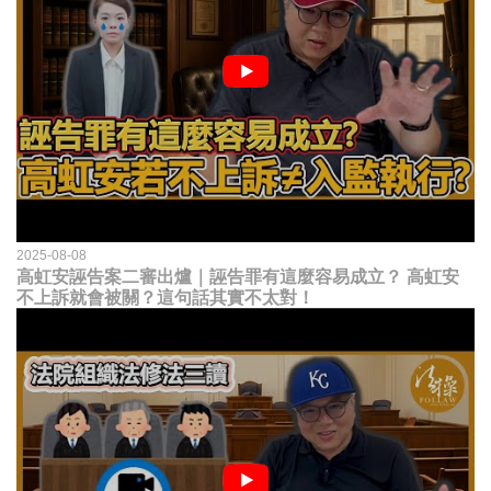
2025-08-08
高虹安誣告案二審出爐｜誣告罪有這麼容易成立？ 高虹安
不上訴就會被關？這句話其實不太對！