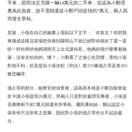
手車，因而決定另購一輛14萬元的二手車，並認為小鄭理
應為此負責，故不需歸還從小鄭戶頭提領的7萬元，兩人因
而發生爭執。
其後，小張在自己的臉書上張貼以下文字：「在靠北？你把我
車撞成這樣沒當場把你推到陽明山下就已經對你很好了還一直
吵！幹你再吵他媽我明天上台北讓你死，他媽的我什麼事都做
過，沒有在怕你的。懂？」小鄭看了之後心生恐懼，害怕小張
對他不利，於是提告小張涉犯《刑法》第335條侵占罪及第305
條恐嚇罪。
侵占罪的部分，檢察官經偵查後，認為原本就是小鄭自願拿提
款卡讓小張提領20萬元，而兩人只是對於處理完事後，小張是
否應將剩下的7萬元歸還有所爭執，屬民事糾紛，難以認定小
張有何不法所有之意圖，因此對小張的侵占罪作出不起訴處
分。