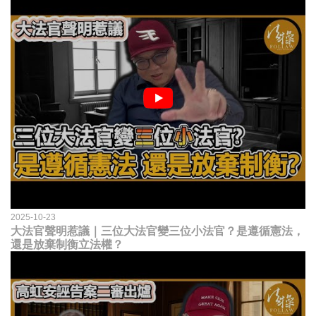
2025-10-23
大法官聲明惹議｜三位大法官變三位小法官？是遵循憲法，
還是放棄制衡立法權？