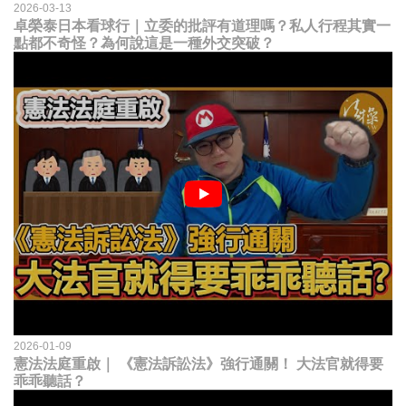
2026-03-13
卓榮泰日本看球行｜立委的批評有道理嗎？私人行程其實一
點都不奇怪？為何說這是一種外交突破？
2026-01-09
憲法法庭重啟｜ 《憲法訴訟法》強行通關！ 大法官就得要
乖乖聽話？