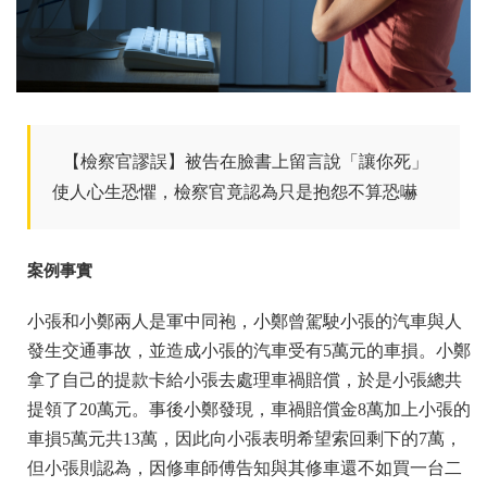
【檢察官謬誤】被告在臉書上留言說「讓你死」
使人心生恐懼，檢察官竟認為只是抱怨不算恐嚇
案例事實
小張和小鄭兩人是軍中同袍，小鄭曾駕駛小張的汽車與人
發生交通事故，並造成小張的汽車受有5萬元的車損。小鄭
拿了自己的提款卡給小張去處理車禍賠償，於是小張總共
提領了20萬元。事後小鄭發現，車禍賠償金8萬加上小張的
車損5萬元共13萬，因此向小張表明希望索回剩下的7萬，
但小張則認為，因修車師傅告知與其修車還不如買一台二