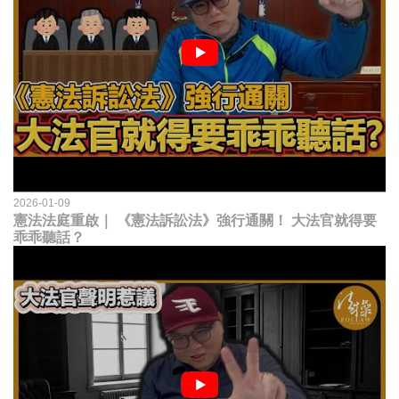
2026-01-09
憲法法庭重啟｜ 《憲法訴訟法》強行通關！ 大法官就得要
乖乖聽話？