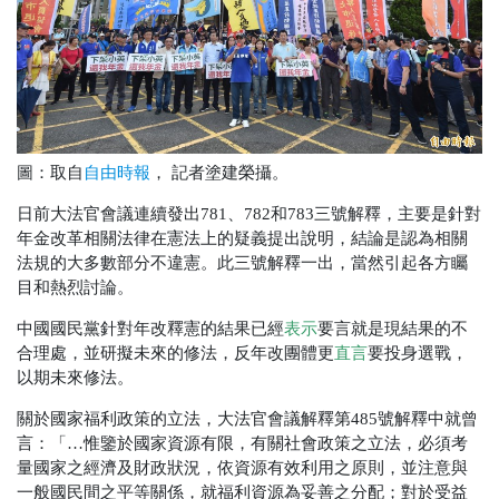
圖：取自
， 記者塗建榮攝。
自由時報
日前大法官會議連續發出781、782和783三號解釋，主要是針對
年金改革相關法律在憲法上的疑義提出說明，結論是認為相關
法規的大多數部分不違憲。此三號解釋一出，當然引起各方矚
目和熱烈討論。
中國國民黨針對年改釋憲的結果已經
表示
要言就是現結果的不
合理處，並研擬未來的修法，反年改團體更
直言
要投身選戰，
以期未來修法。
關於國家福利政策的立法，大法官會議解釋第485號解釋中就曾
言：「…惟鑒於國家資源有限，有關社會政策之立法，必須考
量國家之經濟及財政狀況，依資源有效利用之原則，並注意與
一般國民間之平等關係，就福利資源為妥善之分配；對於受益