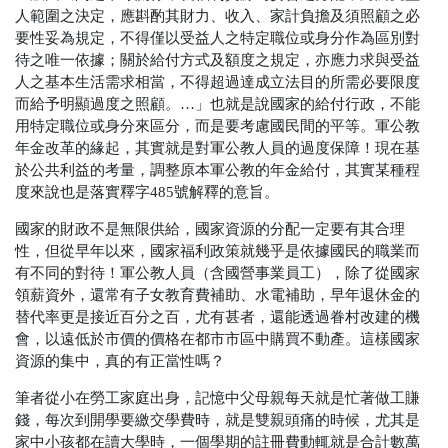
人範圍之決定，應斟酌其財力、收入、家計負擔及須照顧之必
要性妥為規定，不得僅以受益人之特定職位或身分作為區別對
待之唯一依據；關於給付方式及額度之規定，亦應力求與受益
人之基本生活需求相當，不得超過達成立法目的所需必要限度
而給予明顯過度之照顧。…」也就是說國家的給付行政，不能
用特定職位或身分來區分，而是要考慮國民間的平等。軍公教
年金改革的緣起，其實就是對軍公教人員的過度保障！現在基
於公共利益的考量，調整原本軍公教的年金給付，其實某種程
度來說也是落實釋字485號解釋的意旨。
國家的財政不是無限供給，國家資源的分配一定要有其合理
性，但從早年以來，國家福利政策就幾乎是依據國民的職業而
有不同的對待！軍公教人員（含國營事業員工），除了從國家
領薪資外，還常有子女教育費補助、水電補助，早年退休金的
替代率更是接近百分之百，尤有甚者，還能透過眷村改建的機
會，以遠低於市價的價格在都市市區中購買不動產。這樣國家
資源的集中，真的有正當性嗎？
筆者從小在勞工家庭出身，記憶中父母親每天就是忙著做工賺
錢，每次到開學要繳交學費時，就是雙親頭痛的時候，尤其是
家中小孩都在讀大學時，一個學期的註冊費動輒就是合計數萬