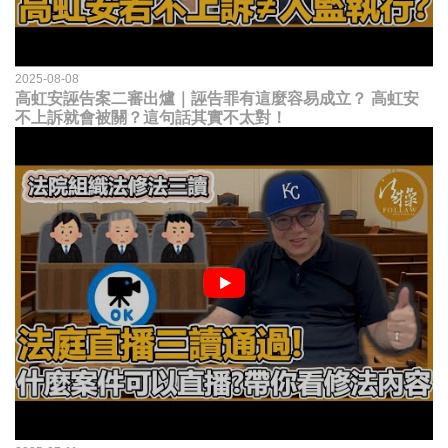
2025-08-08
高虹安誣告案二審出爐｜誣告罪有這麼容易成立？ 高虹安
不上訴就會被關？這句話其實不太對！