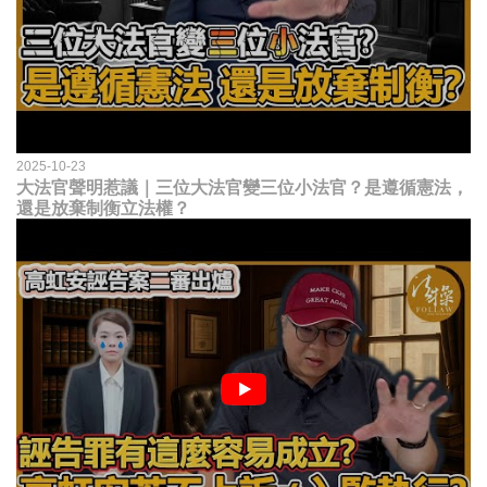
2025-10-23
大法官聲明惹議｜三位大法官變三位小法官？是遵循憲法，
還是放棄制衡立法權？