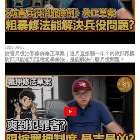
2026-06-26
妨害兵役治罪條例修正草案｜逃兵直接關一年？內政部跟國
防部只能想到這種粗暴修法，是能解決什麼兵役問題？