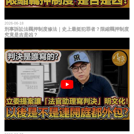
2026-06-18
刑事訴訟法羈押制度修法｜史上最挺犯罪者？限縮羈押制度
究竟是吉是凶？