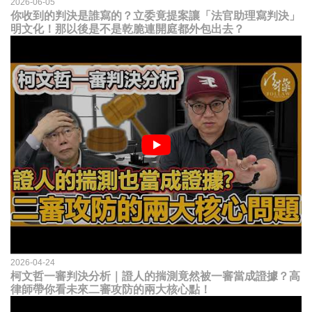
2026-06-05
你收到的判決是誰寫的？立委竟提案讓「法官助理寫判決」
明文化！那以後是不是乾脆連開庭都外包出去？
2026-04-24
柯文哲一審判決分析｜證人的揣測竟然被一審當成證據？高
律師帶你看未來二審攻防的兩大核心點！