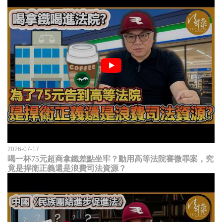
2026-07-17
喝一杯75元超商拿鐵差點坐牢？動用高等法院審微罪案，究
竟是捍衛正義還是浪費司法資源？