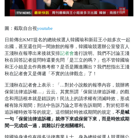
圖：截取自台視
youtube
日前傳出KMT提名的總統候選人韓國瑜和新莊王小姐多次一起
出國，甚至還住同一間旅館的報導，韓國瑜競選辦公室發言人
王淺秋在報導出來後就安排
記者會
進行說明。我們不討論王淺
秋在回答記者提問時還要先問「是三立的嗎？」也不管韓國瑜
和王小姐是去作商務考察？是否是團進團出？我們想指出王淺
秋在記者會又是傳遞「不實的法律觀念」了！
王淺秋在記者會上表示：「…對於小說般的報導內容，競辦將
保留法律追訴權…」云云。其實所謂「保留法律追訴權」的觀
念和用語根本就是錯誤的！民法上的請求權有消滅時效，形成
權有除斥期間；刑法中告訴乃論之罪有告訴期間，對於犯罪有
不是喊
追訴權時效等等的規定。這些關於時效或期間的規定，
一句「保留法律追訴權」就停下來或保留下來，而是時效或期
間一完成或一過，就難以行使相關權利。
韓國瑜身邊也有很多法律專業人士，身為總統候選人競選辦公