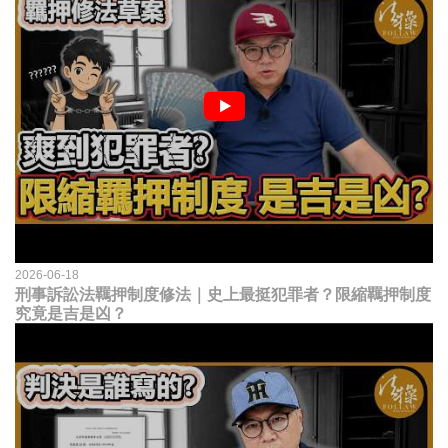
2026-06-18
刑事訴訟法羈押制度修法｜史上最挺犯罪者？限縮羈押制度
究竟是吉是凶？