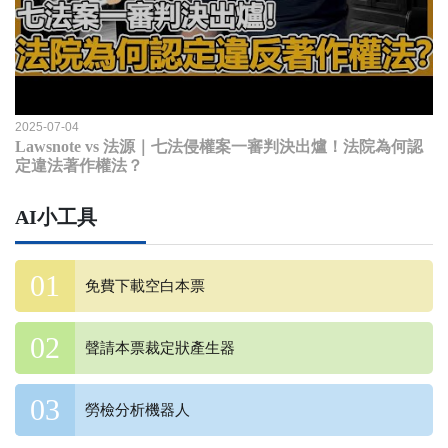
2025-07-04
Lawsnote vs 法源｜七法侵權案一審判決出爐！法院為何認
定違法著作權法？
AI小工具
免費下載空白本票
聲請本票裁定狀產生器
勞檢分析機器人