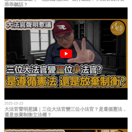
乖乖聽話？
2025-10-23
大法官聲明惹議｜三位大法官變三位小法官？是遵循憲法，
還是放棄制衡立法權？