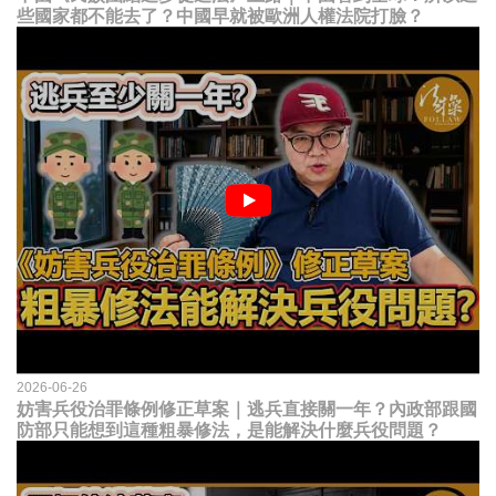
些國家都不能去了？中國早就被歐洲人權法院打臉？
2026-06-26
妨害兵役治罪條例修正草案｜逃兵直接關一年？內政部跟國
防部只能想到這種粗暴修法，是能解決什麼兵役問題？