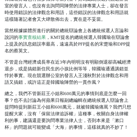
室的發言人，也沒有去詢問同陣營的法律專業人士，卻在發言
時使用錯誤的法律觀念和用語，這些錯誤的法律觀念和用語就
這樣隨著記者會又大肆散佈出去，實在是不妥當。
當然根據媒體所進行的關於總統辯論會上各總統候選人言論和
說詞的
事實查核結果
，KMT提名的總統候選人韓國瑜在辯論會
上提及的訊息錯誤率最高，遠遠高於PFP提名的宋楚瑜和DPP提
名的蔡英文。
不管是台灣經濟成長率在近3年內明明沒有明顯倒退卻高喊經濟
退步，或是搞錯新住民生的小孩比例等等，韓國瑜通通講錯並
悖於事實。現在競選辦公室的發言人王淺秋對於法律觀念和用
語又搞錯，或許這正是韓國瑜陣營的一貫作風？
總之，我們不管新莊王小姐和600萬元的事情到底是怎麼一回
事？也不去討論為何蘋果日報副總編輯在總統候選人辯論會上
提問時提到新莊王小姐和600萬元，就被韓國瑜痛罵？我們只想
提醒大家，沒有「保留法律追訴權」這種事，攸關自身法律權
利的事，建議還是要詢問專業法律人士，否則本來是「漱口
杯」的問題就可能變成「大海」的事情，這樣就真的不妙了！