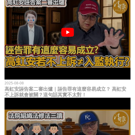
2025-08-08
高虹安誣告案二審出爐｜誣告罪有這麼容易成立？ 高虹安
不上訴就會被關？這句話其實不太對！