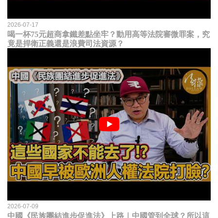
2026-07-17
喝一杯75元超商拿鐵差點坐牢？動用高等法院審微罪案，究
竟是捍衛正義還是浪費司法資源？
2026-07-09
中國《民族團結進步促進法》上路｜中國管到全球？所以這