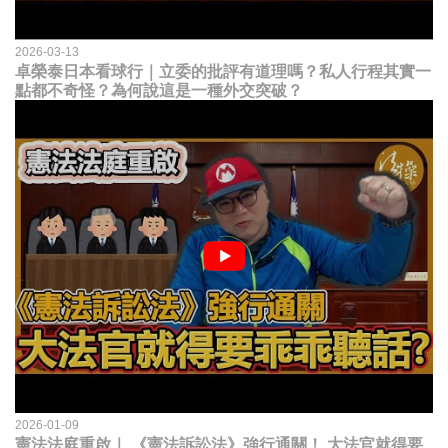
2026-03-13
卓榮泰日本看球行｜立委的批評有道理嗎？私人行程其實一
點都不奇怪？為何說這是一種外交突破？
2026-01-09
憲法法庭重啟｜ 《憲法訴訟法》強行通關！ 大法官就得要