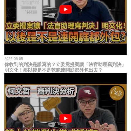
2026-06-05
你收到的判決是誰寫的？立委竟提案讓「法官助理寫判決」
明文化！那以後是不是乾脆連開庭都外包出去？