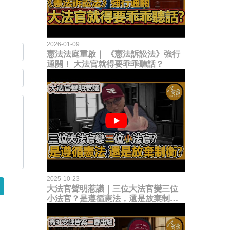
2026-01-09
憲法法庭重啟｜ 《憲法訴訟法》強行
通關！ 大法官就得要乖乖聽話？
2025-10-23
大法官聲明惹議｜三位大法官變三位
小法官？是遵循憲法，還是放棄制衡
立法權？