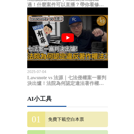
過！什麼案件可以直播？帶你看修法
內容
2025-07-04
Lawsnote vs 法源｜七法侵權案一審判
決出爐！法院為何認定違法著作權
法？
AI小工具
免費下載空白本票