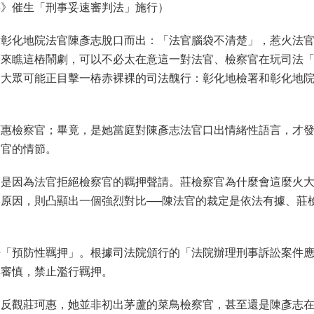
年》催生「刑事妥速審判法」施行）
對彰化地院法官陳彥志脫口而出：「法官腦袋不清楚」，惹火法
度來瞧這樁鬧劇，可以不必太在意這一對法官、檢察官在玩司法
會大眾可能正目擊一樁赤裸裸的司法醜行：彰化地檢署和彰化地
珂惠檢察官；畢竟，是她當庭對陳彥志法官口出情緒性語言，才
察官的情節。
，是因為法官拒絕檢察官的羈押聲請。莊檢察官為什麼會這麼火
原因，則凸顯出一個強烈對比──陳法官的裁定是依法有據、莊
告「預防性羈押」。根據司法院頒行的「法院辦理刑事訴訟案件
其審慎，禁止濫行羈押。
。反觀莊珂惠，她並非初出茅蘆的菜鳥檢察官，甚至還是陳彥志