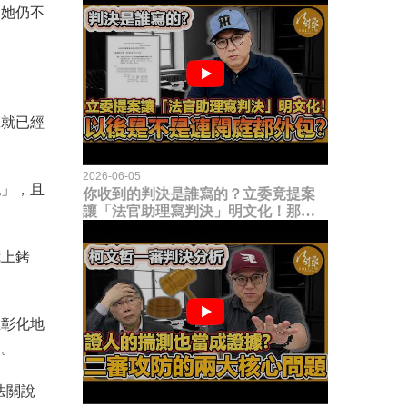
，她仍不
擎就已經
2026-06-05
犯」，且
你收到的判決是誰寫的？立委竟提案
讓「法官助理寫判決」明文化！那以
後是不是乾脆連開庭都外包出去？
我上銬
在彰化地
」。
法關說