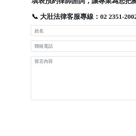
填表預約律師諮詢，讓專業為您把
📞 大壯法律客服專線：02 2351-200