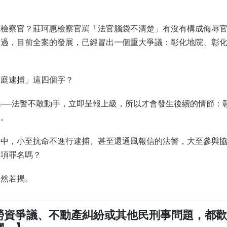
惠檢察官？莊珂惠檢察官罵「法官腦袋不清楚」有沒有構成侮辱
不過，目前全案的發展，已經冒出一個重大爭議：彰化地院、彰
當庭逮捕」這四個字？
──法警不敢動手，立即呈報上級，所以才會發生後續的情節：
」。
件中，小至抗命不進行逮捕、甚至還通風報信的法警，大至參與
這項罪名嗎？
昭然若揭。
勞資爭議、不動產糾紛或其他民刑事問題，都