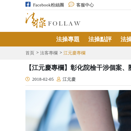
Facebook粉絲團
客服中心
法操專題
法操點評
法
首頁
法客專欄
江元慶專欄
【江元慶專欄】彰化院檢干涉個案、
2018-02-05
江元慶