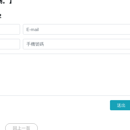
關。】
2
送出
回上一頁