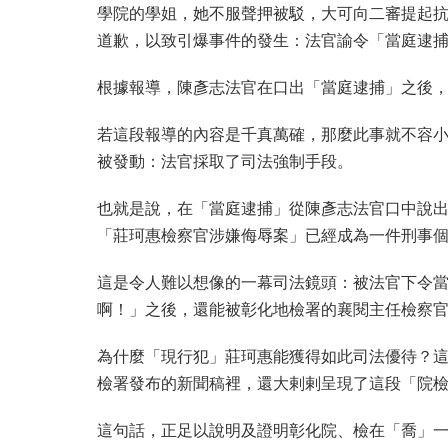
學院的學姐，她不服聲押被駁，大可向二審提起
道歉，以致引爆事件的發生：法官諭令「當庭逮
根據報導，陳彥志法官在口出「當庭逮捕」之後
若這段報導的內容是千真萬確，那麼此事就不容
被發動：法官採取了司法強制手段。
也就是說，在「當庭逮捕」從陳彥志法官口中說
「莊珂惠檢察官涉嫌侮辱案」已經成為一件刑事
這是令人難以想像的一幕司法鏡頭：被法官下令
啊！」之後，還能被彰化地檢署的襄閱主任檢察
為什麼「現行犯」莊珂惠能獲得如此司法優待？
檢署發布的新聞稿裡，還大剌剌呈現了這段「院
這句話，正足以說明及證明彰化院、檢在「喬」一