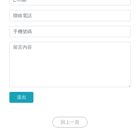
送出
回上一頁