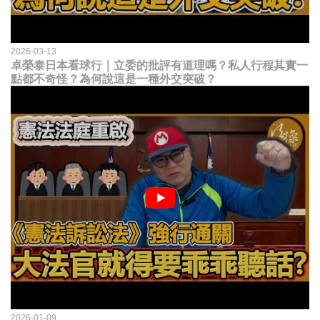
2026-03-13
卓榮泰日本看球行｜立委的批評有道理嗎？私人行程其實一
點都不奇怪？為何說這是一種外交突破？
2026-01-09