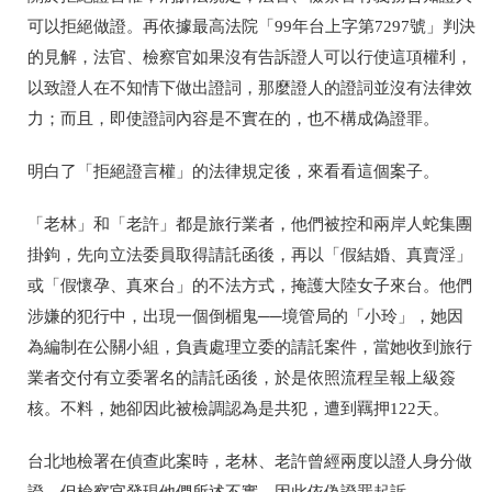
可以拒絕做證。再依據最高法院「99年台上字第7297號」判決
的見解，法官、檢察官如果沒有告訴證人可以行使這項權利，
以致證人在不知情下做出證詞，那麼證人的證詞並沒有法律效
力；而且，即使證詞內容是不實在的，也不構成偽證罪。
明白了「拒絕證言權」的法律規定後，來看看這個案子。
「老林」和「老許」都是旅行業者，他們被控和兩岸人蛇集團
掛鉤，先向立法委員取得請託函後，再以「假結婚、真賣淫」
或「假懷孕、真來台」的不法方式，掩護大陸女子來台。他們
涉嫌的犯行中，出現一個倒楣鬼──境管局的「小玲」，她因
為編制在公關小組，負責處理立委的請託案件，當她收到旅行
業者交付有立委署名的請託函後，於是依照流程呈報上級簽
核。不料，她卻因此被檢調認為是共犯，遭到羈押122天。
台北地檢署在偵查此案時，老林、老許曾經兩度以證人身分做
證，但檢察官發現他們所述不實，因此依偽證罪起訴。