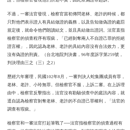
不過，一審法官發現，檢察官當初傳問老林、老許的時候，都
只對他們表示證人有具結做證的義務，以及告知做偽證的處罰
規定後，就命令他們朗讀結文，並且具結做出證詞。法官直指
檢察官的偵查程序有瑕疵，「已經剝奪兩人不自證己罪的拒絕
證言權」，因此認為老林、老許的具結內容沒有合法效力，更
沒有偽證的刑責。
（台北地院判決書，96年度訴字第259號，
判決理由三之（三）之2）
歷經六年審理，民國102年8月，一審判決人蛇集團成員有罪，
老林、老許、小玲無罪。
但檢察官不服，上訴二審。在上訴理
由中，檢察官反擊指出，法官沒有勘驗偵查中的庭訊內容，就
逕自認為
檢察官剝奪老林、老許的不自證己罪權利，
「法官的
調查有瑕疵。」
檢察官和
一審法官打起筆戰了──
法官指檢察官的偵查過程有