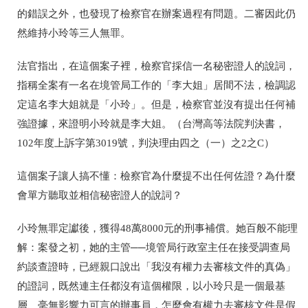
的錯誤之外，
也發現了檢察官在辦案過程有問題。二審因此仍
然維持小玲等三人無罪。
法官指出，在這個案子裡，檢察官採信一名秘密證人的說詞，
指稱全案有一名在境管局工作的「李大姐」居間不法，檢調認
定這名李大姐就是「小玲」。但是，檢察官並沒有提出任何補
強證據，來證明小玲就是李大姐。
（台灣高等法院判決書，
102年度上訴字第3019號，判決理由四之（一）之2之C）
這個案子讓人搞不懂：檢察官為什麼提不出任何佐證？為什麼
會單方聽取並相信秘密證人的說詞？
小玲無罪定讞後，獲得48萬8000元的刑事補償。她百般不能理
解：案發之初，她的主管──境管局行政室主任在接受調查局
約談查證時，已經親口說出「我沒有權力去審核文件的真偽」
的證詞，既然連主任都沒有這個權限，以小玲只是一個最基
層、毫無影響力可言的辦事員，怎麼會有權力去審核文件是假