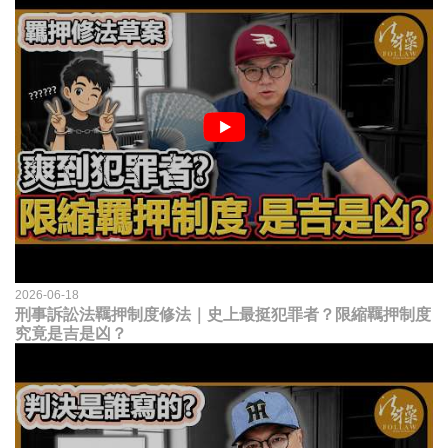
2026-06-18
刑事訴訟法羈押制度修法｜史上最挺犯罪者？限縮羈押制度
究竟是吉是凶？