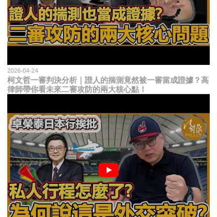
2026-04-24
柯文哲一審判決分析｜證人的揣測竟然被一審當成證據？高
律師帶你看未來二審攻防的兩大核心點！