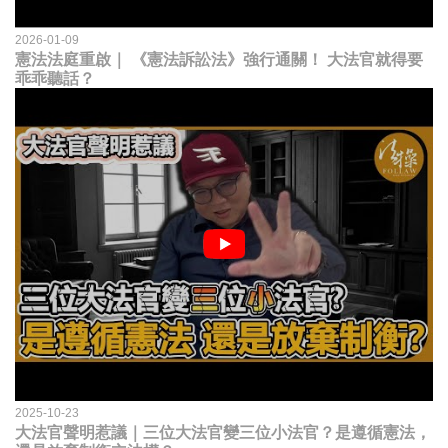
2026-01-09
憲法法庭重啟｜ 《憲法訴訟法》強行通關！ 大法官就得要
乖乖聽話？
2025-10-23
大法官聲明惹議｜三位大法官變三位小法官？是遵循憲法，