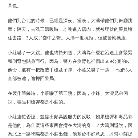
背包。
他們到台北的時候，已經是深夜。當晚，大濤帶他們到舞廳跳
舞；隔天，去洗三溫暖時，才剛進入店內，就被埋伏的警員堵
住去路，3人成了甕中之鱉。大濤一度抗拒，但被警察擒服。
小莊嚇了一大跳。他也終於知道，大濤為什麼在沿途上會緊緊
和側背包貼身而行。因為，警方在側背包裡倒出589公克的K
他命，還有一把改造手槍及子彈。小莊又嚇了一跳──他們3人
全部被逮，遭押回警局。
在製作筆錄時，小莊嚇了第三跳；因為，小鋒、大濤兄弟倆
說，毒品和槍彈都是小莊的。
小莊連忙否認，並提出頗具說服力的反駁：如果槍彈和毒品都
是他的，為什麼這些東西會揹在大濤的身上？大濤則辯說，因
為北上一路吃喝都是小莊出錢，他基於不好意思，才幫小莊提