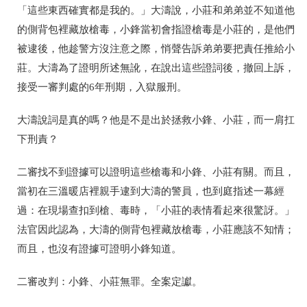
「這些東西確實都是我的。」大濤說，小莊和弟弟並不知道他
的側背包裡藏放槍毒，小鋒當初會指證槍毒是小莊的，是他們
被逮後，他趁警方沒注意之際，悄聲告訴弟弟要把責任推給小
莊。大濤為了證明所述無訛，在說出這些證詞後，撤回上訴，
接受一審判處的6年刑期，入獄服刑。
大濤說詞是真的嗎？他是不是出於拯救小鋒、小莊，而一肩扛
下刑責？
二審找不到證據可以證明這些槍毒和
小鋒、小莊有關。而且，
當初在三溫暖店裡親手逮到大濤的警員，也到庭指述一幕經
過：在現場查扣到槍、毒時，「小莊的表情看起來很驚訝。」
法官因此認為，大濤的側背包裡藏放槍毒，小莊應該不知情；
而且，也沒有證據可證明小鋒知道。
二審改判：小鋒、小莊無罪。全案定讞。