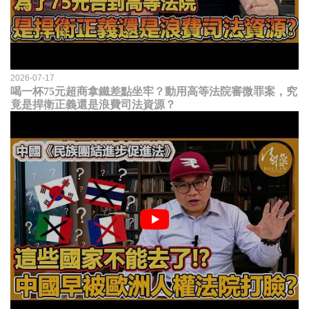
2026-07-17
喝一杯75元超商拿鐵差點坐牢？動用高等法院審微罪案，究
竟是捍衛正義還是浪費司法資源？