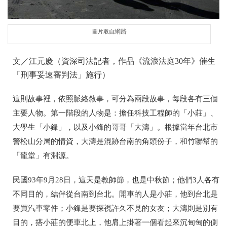
網路
圖片取自
文／江元慶（資深司法記者，作品《流浪法庭30年》催生
「刑事妥速審判法」施行）
這則故事裡，依照脈絡敘事，可分為兩段故事，每段各有三個
主要人物。第一階段的人物是：擔任科技工程師的「小莊」、
大學生「小鋒」，以及小鋒的哥哥「大濤」。根據當年台北市
警松山分局的情資，大濤是混跡台南的角頭份子，和竹聯幫的
「龍堂」有淵源。
民國93年9月28日，這天是教師節，也是中秋節；他們3人各有
不同目的，結伴從台南到台北。開車的人是小莊，他到台北是
要買汽車零件；小鋒是要探視許久不見的女友；大濤則是別有
目的，搭小莊的便車北上，他肩上掛著一個看起來沉甸甸的側