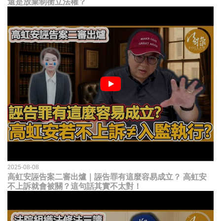
還是放棄制衡立法權？
2025-08-08
高虹安誣告案二審出爐｜誣告罪有這麼容易成立？ 高虹安
不上訴就會被關？這句話其實不太對！