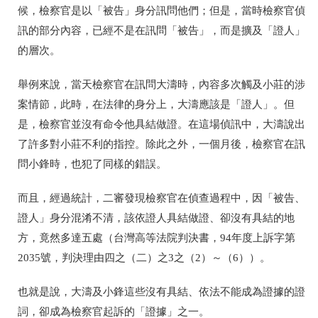
候，檢察官是以「被告」身分訊問他們；但是，當時檢察官偵
訊的部分內容，已經不是在訊問「被告」，而是擴及「證人」
的層次。
舉例來說，當天檢察官在訊問大濤時，內容多次觸及小莊的涉
案情節，此時，在法律的身分上，大濤應該是「證人」。但
是，檢察官並沒有命令他具結做證。在這場偵訊中，大濤說出
了許多對小莊不利的指控。除此之外，一個月後，檢察官在訊
問小鋒時，也犯了同樣的錯誤。
而且，經過統計，二審發現檢察官在偵查過程中，因「被告、
證人」身分混淆不清，該依證人具結做證、卻沒有具結的地
方，竟然多達五處
（台灣高等法院判決書，94年度上訴字第
2035號，判決理由四之（二）之3之（2）～（6））
。
也就是說，大濤及小鋒這些沒有具結、依法不能成為證據的證
詞，卻成為檢察官起訴的「證據」之一。