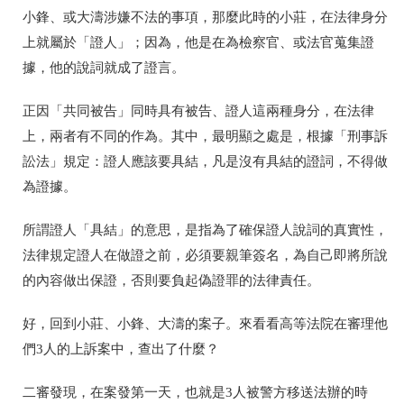
小鋒、或
大濤涉嫌不法的事項
，那麼此時的小莊，在法律身分
上就屬於「證人」；因為，他是在為檢察官、或法官蒐集證
據，他的說詞就成了證言。
正因「共同被告」同時具有被告、證人這兩種身分，在法律
上，兩者有不同的作為。其中，最明顯之處是，根據「刑事訴
訟法」規定：證人應該要具結，凡是沒有具結的證詞，不得做
為證據。
所謂證人「具結」的意思，是指為了確保證人說詞的真實性，
法律規定證人在做證之前，必須要親筆簽名，為自己即將所說
的內容做出保證，否則要負起偽證罪的法律責任。
好，回到小莊、小鋒、
大濤的
案子。來看看高等法院在審理他
們3人的上訴案中，查出了什麼？
二審發現，在案發第一天，也就是3
人被警方移送法辦的時