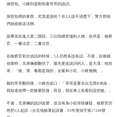
側背包。小鋒則是附和著哥哥的說詞。
側背包裡的東西，究竟是誰的？在3人說不清楚下，警方把他
們統統移送法辦。
故事至此進入第二階段。三位陸續登場的人物，依序是：檢察
官、一審法官、二審法官。
在檢察官初次偵訊的時候，3人仍然各說各話。不過，在後續
偵查時，兄弟倆都翻供了。最先更改說詞的人，是大濤；他坦
承：「槍、彈、毒都是我的，全案和小莊、小鋒無關。」
聽到哥哥翻供後，小鋒也改口：「哥哥是要去台北買K他命，
我知道他帶一把槍要防身，而且，我在車上有看到這把槍。」
不過，兄弟倆的說詞改變，並沒有為小莊排除嫌疑，檢察官仍
然把3人起訴
（台北地檢署起訴書，93年度偵字第17248號