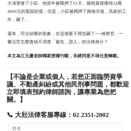
大濤害慘了
小莊。他當年被羈押了61天，雖然最後獲得24萬
4000元的冤獄賠償；但是，小莊被羈押了兩個月後，高薪的工
作，砸了。
還有，司法偵審的形象，在這個案子裡也砸了──
檢察官、一
審法官怎麼會搞不清楚「被告、證人」的法律身分？
本文為江元慶老師獨家授權刊載，非經同意不得任意轉載。
【不論是企業或個人，若您正面臨勞資爭
議、不動產糾紛或其他民刑事問題，都歡迎
立即填表預約律師諮詢，讓專業為您把
關。】
📞 大壯法律客服專線：02 2351-2002