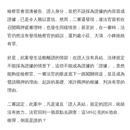
檢察官會混淆被告、證人身分，並把不該採為證據的內容當成
證據，已是令人難以置信。然而，二審還發現，連法官當初在
召開羈押庭審理時，也發生同樣情形；甚至於，在一審時，法
官仍然沒有發現檢察官的錯誤，還判處小莊、
大濤、小鋒統統
有罪。
於是，此案發生這般離譜的情節：在證人沒有具結、法律規定
不能採為證據的情形下，這些不能成為證據的「證據」，竟然
能夠從檢察官、一審法官的眼皮底下一路闖關得逞，並且成為
聲請羈押的理由、起訴的基礎、准許羈押的根據、判決有罪的
理由。
二審認定，此案中，凡是違反「證人具結」規定的證詞，統統
沒有效力。法官回到一個原點去調查：這
589公克的K他命、
槍彈，倒底是誰的？