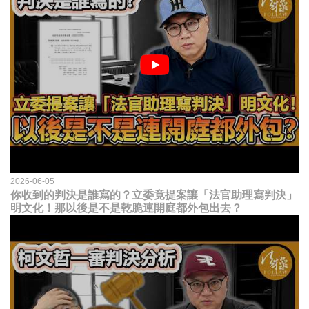
2026-06-05
你收到的判決是誰寫的？立委竟提案讓「法官助理寫判決」
明文化！那以後是不是乾脆連開庭都外包出去？