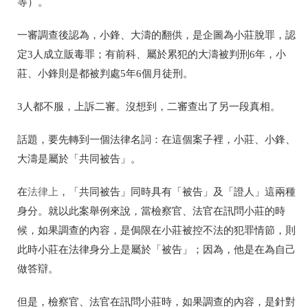
等）
。
一審調查後認為，
小鋒、大濤的翻供，是企圖
為小莊脫罪，認
定3人成立販毒罪；有前科、屬於累犯的
大濤
被判刑6年，小
莊、小鋒則是都被判處5年6個月徒刑。
3人都不服，上訴二審。沒想到，二審查出了另一段真相。
話題，要先轉到一個法律名詞：在這個案子裡，小莊、小鋒、
大濤
是屬於「共同被告」。
在
法律上
，「共同被告」同時具有「被告」及「證人」這兩種
身分。就以此案舉例來說，當檢察官、法官在訊問小莊的時
候，如果調查的內容，是侷限在小莊被控不法的犯罪情節，則
此時小莊在法律身分上是屬於「被告」；因為，他是在為自己
做答辯。
但是，檢察官、法官在訊問小莊時，如果調查的內容，是針對