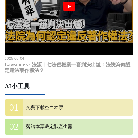
2025-07-04
Lawsnote vs 法源｜七法侵權案一審判決出爐！法院為何認
定違法著作權法？
AI小工具
免費下載空白本票
聲請本票裁定狀產生器