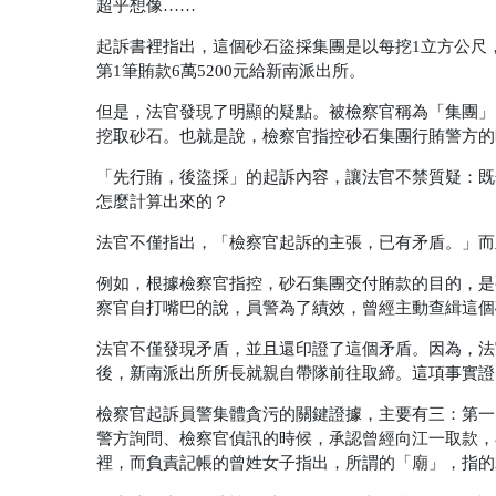
超乎想像……
起訴書裡指出，這個砂石盜採集團是以每挖1立方公尺，
第1筆賄款6萬5200元給新南派出所。
但是，法官發現了明顯的疑點。被檢察官稱為「集團」的
挖取砂石。也就是說，檢察官指控砂石集團行賄警方的
「先行賄，後盜採」的起訴內容，讓法官不禁質疑：既然
怎麼計算出來的？
法官不僅指出，「檢察官起訴的主張，已有矛盾。」而
例如，根據檢察官指控，砂石集團交付賄款的目的，是
察官自打嘴巴的說，員警為了績效，曾經主動查緝這個
法官不僅發現矛盾，並且還印證了這個矛盾。因為，法官
後，新南派出所所長就親自帶隊前往取締。這項事實證
檢察官起訴員警集體貪污的關鍵證據，主要有三：第一
警方詢問、檢察官偵訊的時候，承認曾經向江一取款，
裡，而負責記帳的曾姓女子指出，所謂的「廟」，指的