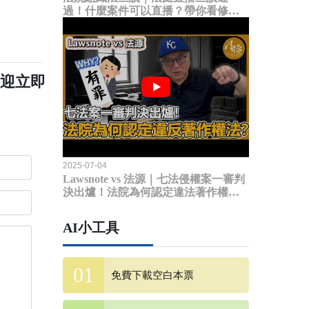
過！什麼案件可以直播？帶你看修法
內容
歡迎立即
2025-07-04
Lawsnote vs 法源｜七法侵權案一審判
決出爐！法院為何認定違法著作權
法？
AI小工具
免費下載空白本票