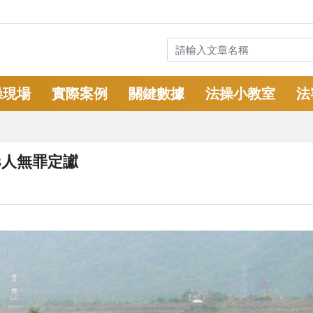
操現場
實際案例
關鍵數據
法操小教室
法
3人無罪定讞