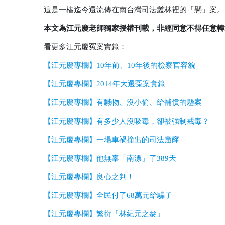
這是一樁迄今還流傳在南台灣司法叢林裡的「懸」案。
本文為江元慶老師獨家授權刊載，非經同意不得任意轉
看更多江元慶冤案實錄：
【江元慶專欄】10年前、10年後的檢察官容貌
【江元慶專欄】2014年大選冤案實錄
【江元慶專欄】有贓物、沒小偷、給補償的懸案
【江元慶專欄】有多少人沒吸毒，卻被強制戒毒？
【江元慶專欄】一場車禍撞出的司法窟窿
【江元慶專欄】他無辜「南漂」了389天
【江元慶專欄】良心之判！
【江元慶專欄】全民付了68萬元給騙子
【江元慶專欄】繁衍「林紀元之麥」