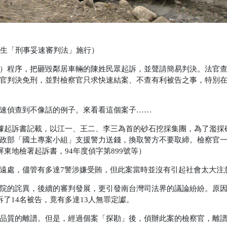
催生「刑事妥速審判法」施行）
）
程序，把砸毀鄰居車輛的陳姓民眾起訴，並聲請簡易判決。法官
官判決免刑，並對檢察官只求快速結案、不查有利被告之事，特別
速偵查到不像話的例子。來看看這個案子……
據起訴書記載，以
江一、王二、李三為首的砂石挖採集團，為了濫採
政部「國土專案小組」支援警力送錢，換取警方不要取締。檢察官
屏東地檢署起訴書，94年度偵字第899號等）
遠處，儘管有多達7警涉嫌受賄，但此案當時並沒有引起社會太大注
院的詫異，後續的審判發展，更引發南台灣司法界的議論紛紛。原
了14名被告，竟有多達13人無罪定讞。
品質的離譜。但是，經過個案「探勘」後，偵辦此案的檢察官，離