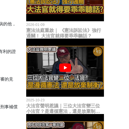
病的他，
2026-01-09
憲法法庭重啟｜ 《憲法訴訟法》強行
通關！ 大法官就得要乖乖聽話？
有利的證
。
一審的見
2025-10-23
大法官聲明惹議｜三位大法官變三位
元刑事補償
小法官？是遵循憲法，還是放棄制衡
立法權？