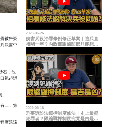
2026-06-26
妨害兵役治罪條例修正草案｜逃兵直
查覺被告疑
接關一年？內政部跟國防部只能想到
在判決書中
這種粗暴修法，是能解決什麼兵役問
題？
砂石，他
一口氣起訴
意。
因有二：第
2026-06-18
刑事訴訟法羈押制度修法｜史上最挺
犯罪者？限縮羈押制度究竟是吉是
譜程度遠遠
凶？