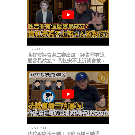
2025-08-08
高虹安誣告案二審出爐｜誣告罪有這
麼容易成立？ 高虹安不上訴就會被
關？這句話其實不太對！
2025-07-11
法院組織法三讀｜法庭直播三讀通