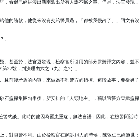
詞，看似已經拼湊出新南派出所有人謀不贓之事。但是，法官發現
給他的賄款，他從來沒有交給警員過，「都被我侵占了」。阿文有
？」
疑。甚至於，法官還發現，檢察官所引用的部分監聽譯文內容，並
字第22號，判決理由六之（九）之7）
。
、且前後矛盾的內容，來做為不利警方的指控。這段故事，要從男
砂石盜採集團勾串後，所安排的「人頭地主」，藉以讓警方查緝盜
，被檢警約談。此時的他因為罹患重症，無法言語；因此，在檢警問話
上，對員警不利。由於檢察官在起訴14人的時候，陳敬仁已經過世