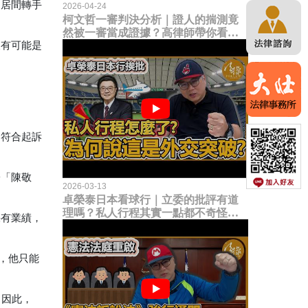
，居間轉手
2026-04-24
柯文哲一審判決分析｜證人的揣測竟
然被一審當成證據？高律師帶你看未
來二審攻防的兩大核心點！
沒有可能是
不符合起訴
子「陳敬
2026-03-13
卓榮泰日本看球行｜立委的批評有道
理嗎？私人行程其實一點都不奇怪？
採有業績，
為何說這是一種外交突破？
時，他只能
；因此，