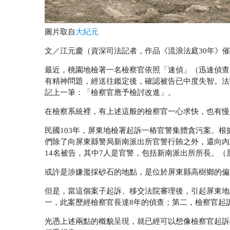
圖片取自
大紀元
文／江元慶（資深司法記者，作品《流浪法庭30年》
最近，桃園地檢署一名檢察官依照「速偵」
（迅速偵查
有精神問題，經送往鑑定後，確認被告已中度失智。法
記上一筆：「檢察官應予檢討改進」。
在檢察系統裡，有上述這般的檢察官一心求快，也有慢
民國103年，屏東地檢署起訴一樁官警集體貪污案。根
們除了向屏東縣警局新南派出所官警行賄之外，還向內
14名被告，其中7人是官警，包括新南派出所所長。
（
或許是涉嫌濫採砂石的地點，是位於屏東縣高樹鄉的偏
但是，當這個案子起訴、移交法院審理後，引起屏東地
一，此案歷經檢察官長達8年的偵查；第二，檢察官起訴
光憑上述兩點的概貌呈現，就已經可以想像檢察官起訴