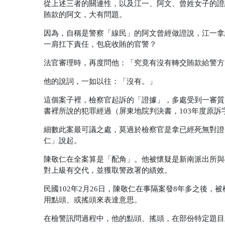
從上述三者的關連性，以及江一、阿文、曾姓女子的證
賄款的阿文，大有問題。
因為，自稱是警察「線民」的阿文曾經做證說，江一拿
一肩扛下責任，包庇收賄的官警？
法官審理時，再度問他：「究竟有沒有轉交賄款給警方
他的說詞，一如以往：「沒有。」
這個案子裡，檢察官起訴的「證據」，多處受到一審質
書裡所說的犯罪經過
（屏東地院判決書，103年度原訴
細數此案最可議之處，莫過於檢察官是拿已經死無對證
仁」說起。
陳敬仁在全案算是「配角」。他被懷疑是新南派出所與
對上級有交代，並獲取警政署的績效。
民國102年2月26日，陳敬仁在事隔案發8年多之後
用點頭、或搖頭來表達意思。
在檢警訊問過程中，他的點頭、搖頭，在部份特定題目