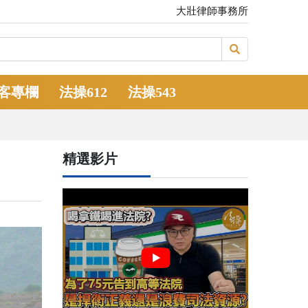
大壯律師事務所
客專欄
法操612
法操543
精選影片