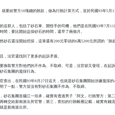
就要給警方10塊錢的賄款，做為行賄計算方式，並於民國93年5月1
這群人，包括了砂石車、開怪手的司機，他們是在民國93年7月11
時間，要比開始盜採砂石的時間，還早了兩個月。
砂石還沒開始挖採，這筆還有200元零頭的6萬5200元所謂的「賄
且，法官還找到了更多的起訴矛盾。
要換取警方對他們的不作為、不取締。可是，法官卻又發現，在起
砂石集團的濫採行為。
查出，在民國93年8月27日這天，也就是砂石集團開始涉嫌濫採的4
明了一點：警方並沒有對砂石集團不作為、不取締。
，砂石集團首腦江一坦承，確實有透過男子「阿文」行賄警方；第
再轉交給新南派出所官警；第三，查扣的行賄帳冊記載，確實有錢
就是新南派出所。