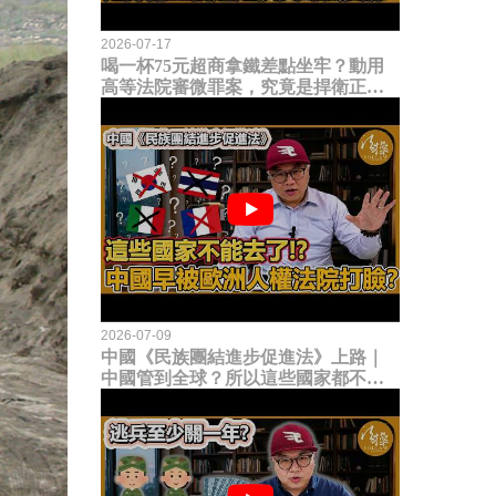
2026-07-17
喝一杯75元超商拿鐵差點坐牢？動用
高等法院審微罪案，究竟是捍衛正義
還是浪費司法資源？
2026-07-09
中國《民族團結進步促進法》上路｜
中國管到全球？所以這些國家都不能
去了？中國早就被歐洲人權法院打
臉？