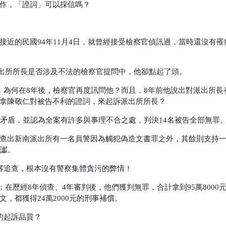
作，「證詞」可以採信嗎？
近的民國94年11月4日，就曾經接受檢察官偵訊過，當時還沒有罹
南派出所所長是否涉及不法的檢察官提問中，他卻點起了頭。
，為何在8年後，檢察官再度訊問他？而且，8年前他說出對派出所長
拿陳敬仁對被告不利的證詞，來起訴派出所所長？
後矛盾，並認為全案有許多與事理不合之處，判決14名被告全部無罪
查出新南派出所有一名員警因為觸犯偽造文書罪之外，其餘則支持
定讞。
審追查，根本沒有警察集體貪污的弊情！
天；在歷經8年偵查、4年審判後，他們獲判無罪，合計拿到95萬8000
，都獲得24萬2000元的刑事補償。
的起訴品質？