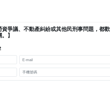
勞資爭議、不動產糾紛或其他民刑事問題，都
關。】
2