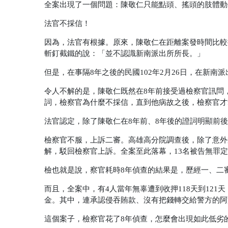
全案出現了一個問題：陳敬仁只能點頭、搖頭的肢體動
法官不採信！
因為，法官有根據。原來，陳敬仁在距離案發時間比較接
斬釘截鐵的說：「並不認識新南派出所所長。」
但是，在事隔8年之後的民國102年2月26日，在新
令人不解的是，陳敬仁既然在8年前接受過檢察官訊問
詞，檢察官為什麼不採信，直到他病故之後，檢察官才
法官認定，除了陳敬仁在8年前、8年後的證詞明顯前
檢察官不服，上訴二審。高雄高分院調查後，除了意外
解，駁回檢察官上訴。全案至此落幕，13名被告無罪
檢也就是說，察官耗時8年偵查的結果是，歷經一、二
而且，全案中，有4人當年無辜遭到收押118天到121
金。其中，連承認侵吞賄款、沒有把錢轉交給警方的阿文
這個案子，檢察官花了8年偵查，怎麼會出現如此低劣