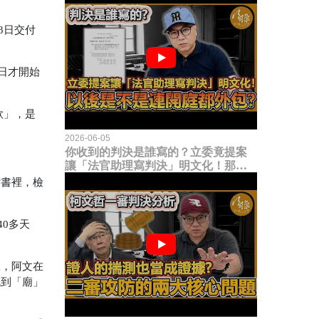
3日交付
日才開始
款」，是
2026-06-05
你收到的判決是誰寫的？立委竟提案
讓「法官助理寫判決」明文化！那以
後是不是乾脆連開庭都外包出去？
訴書裡，檢
0多天
二，阿文在
流到「廟」