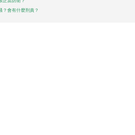
張正當防衛？
騷？會有什麼刑責？