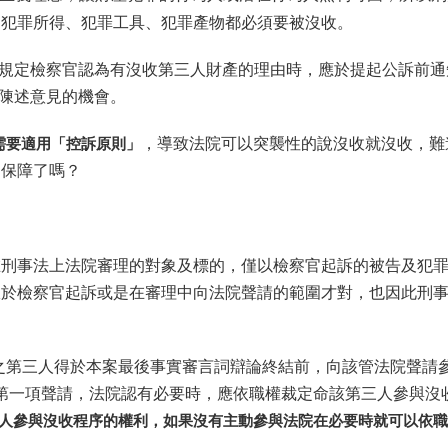
的犯罪所得、犯罪工具、犯罪產物都必須要被沒收。
3條規定檢察官認為有沒收第三人財產的理由時，應於提起公訴前
予陳述意見的機會。
需要適用「控訴原則」
，導致法院可以突襲性的說沒收就沒收，難
的保障了嗎？
在刑事法上法院審理的對象及標的，僅以檢察官起訴的被告及犯
限於檢察官起訴或是在審理中向法院聲請的範圍才對，也因此刑
沒收之第三人得於本案最後事實審言詞辯論終結前，向該管法院聲請
第一項聲請，法院認有必要時，應依職權裁定命該第三人參與沒
人參與沒收程序的權利，如果沒有主動參與法院在必要時就可以依職