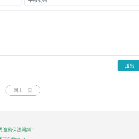
送出
回上一頁
男遭動保法開鍘！