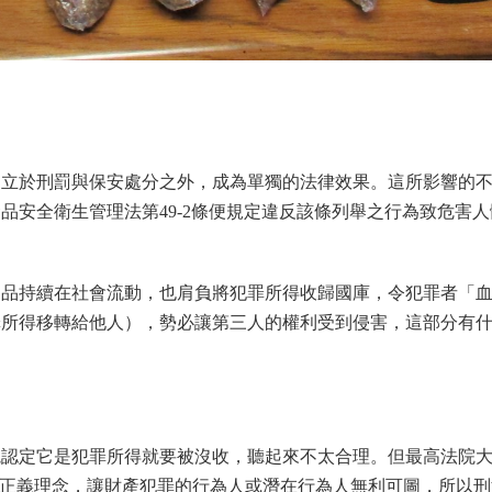
收獨立於刑罰與保安處分之外，成為單獨的法律效果。這所影響的
品安全衛生管理法第49-2條便規定違反該條列舉之行為致危害人
。
物品持續在社會流動，也肩負將犯罪所得收歸國庫，令犯罪者「
罪所得移轉給他人），勢必讓第三人的權利受到侵害，這部分有
院認定它是犯罪所得就要被沒收，聽起來不太合理。但最高法院
正義理念，讓財產犯罪的行為人或潛在行為人無利可圖，所以刑