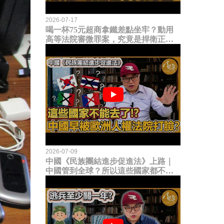
2026-07-17
喝一杯75元超商拿鐵差點坐牢？動用
高等法院審微罪案，究竟是捍衛正義
還是浪費司法資源？
2026-07-09
中國《民族團結進步促進法》上路｜
中國管到全球？所以這些國家都不能
去了？中國早就被歐洲人權法院打
臉？