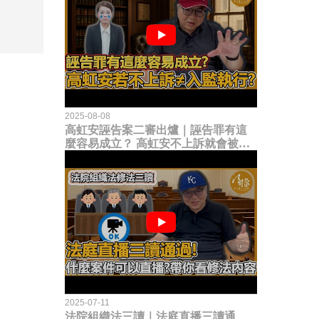
2025-08-08
高虹安誣告案二審出爐｜誣告罪有這
麼容易成立？ 高虹安不上訴就會被
關？這句話其實不太對！
2025-07-11
法院組織法三讀｜法庭直播三讀通