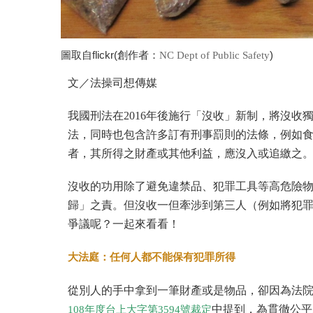
圖取自flickr(創作者：
)
NC Dept of Public Safety
文／法操司想傳媒
我國刑法在2016年後施行「沒收」新制，將沒
法，同時也包含許多訂有刑事罰則的法條，例如食
者，其所得之財產或其他利益，應沒入或追繳之
沒收的功用除了避免違禁品、犯罪工具等高危險
歸」之責。但沒收一但牽涉到第三人（例如將犯
爭議呢？一起來看看！
大法庭：任何人都不能保有犯罪所得
從別人的手中拿到一筆財產或是物品，卻因為法
中提到，為貫徹公平
108年度台上大字第3594號裁定