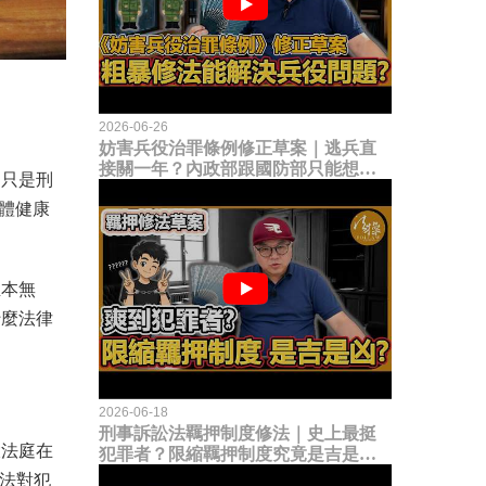
2026-06-26
妨害兵役治罪條例修正草案｜逃兵直
接關一年？內政部跟國防部只能想到
不只是刑
這種粗暴修法，是能解決什麼兵役問
體健康
題？
血本無
什麼法律
2026-06-18
刑事訴訟法羈押制度修法｜史上最挺
大法庭在
犯罪者？限縮羈押制度究竟是吉是
凶？
法對犯