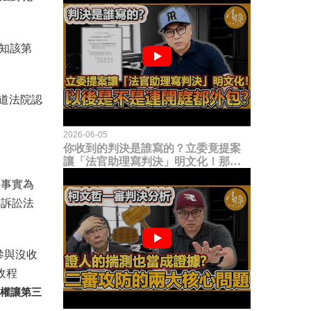
通知該第
道法院認
2026-06-05
你收到的判決是誰寫的？立委竟提案
讓「法官助理寫判決」明文化！那以
後是不是乾脆連開庭都外包出去？
罪事實為
事訴訟法
參與沒收
收程
權讓第三