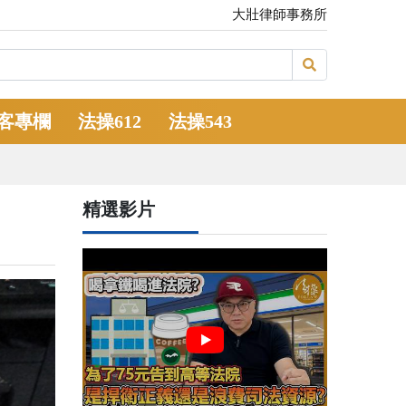
大壯律師事務所
客專欄
法操612
法操543
精選影片