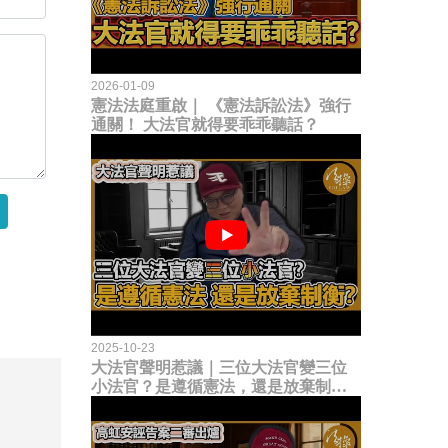
2026-01-09
憲法法庭重啟｜ 《憲法訴訟法》強行
通關！ 大法官就得要乖乖聽話？
2025-10-23
大法官聲明惹議｜三位大法官變三位
小法官？是遵循憲法，還是放棄制衡
立法權？