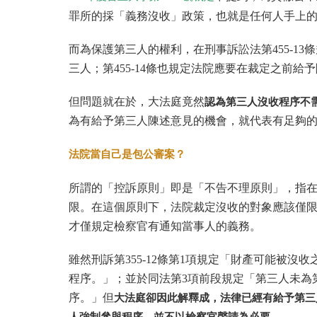
罪所的採「義務沒收」政策，也就是任何人手上
而為保護第三人的權利，在刑事訴訟法第455-1
三人；第455-14條也規定法院應要在裁定之前給
但問題就在於，大法庭竟然
認為第三人沒收程序不
為有給予第三人陳述意見的機會，就代表有足夠
法院當自己是包公審案？
所謂的「控訴原則」即是「不告不理原則」，指
限。在這個原則下，法院裁定沒收的對象應該僅
才僅規定檢察官有通知當事人的義務。
雖然刑訴第355-12條第1項規定「財產可能被
程序。」；並於同法第3項前段規定「第三人未為
序。」但
大法庭卻因此解釋成，法律已經有給予第三
人強制參與程序，並不以檢察官聲請為必要
。