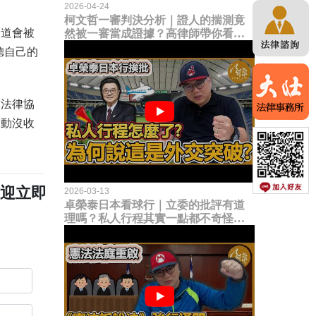
2026-04-24
柯文哲一審判決分析｜證人的揣測竟
知道會被
然被一審當成證據？高律師帶你看未
來二審攻防的兩大核心點！
聽自己的
求法律協
發動沒收
歡迎立即
2026-03-13
卓榮泰日本看球行｜立委的批評有道
理嗎？私人行程其實一點都不奇怪？
為何說這是一種外交突破？