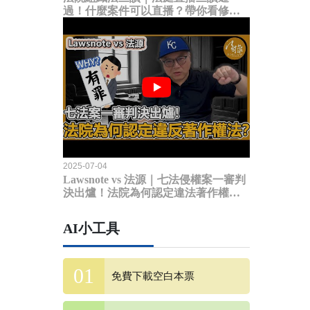
過！什麼案件可以直播？帶你看修法
內容
2025-07-04
Lawsnote vs 法源｜七法侵權案一審判
決出爐！法院為何認定違法著作權
法？
AI小工具
免費下載空白本票