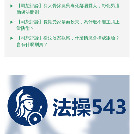
【司想評論】豬大骨摻農藥毒死鄰居愛犬，彰化男遭
動保法開鍘！
【司想評論】長期受家暴而殺夫，為什麼不能主張正
當防衛？
【司想評論】從汶汶案觀察，什麼情況會構成跟騷？
會有什麼刑責？