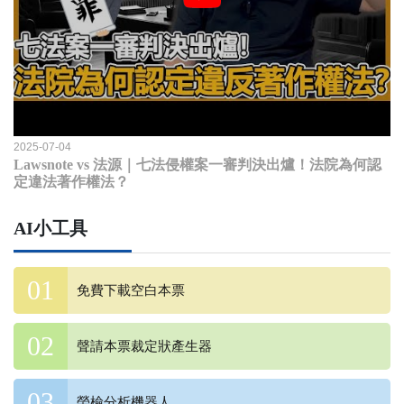
2025-07-04
Lawsnote vs 法源｜七法侵權案一審判決出爐！法院為何認
定違法著作權法？
AI小工具
免費下載空白本票
聲請本票裁定狀產生器
勞檢分析機器人