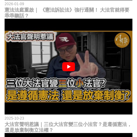
2026-01-09
憲法法庭重啟｜ 《憲法訴訟法》強行通關！ 大法官就得要
乖乖聽話？
2025-10-23
大法官聲明惹議｜三位大法官變三位小法官？是遵循憲法，
還是放棄制衡立法權？