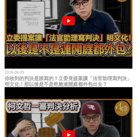
2026-06-05
你收到的判決是誰寫的？立委竟提案讓「法官助理寫判決」
明文化！那以後是不是乾脆連開庭都外包出去？