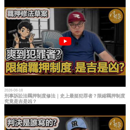
2026-06-18
刑事訴訟法羈押制度修法｜史上最挺犯罪者？限縮羈押制度
究竟是吉是凶？