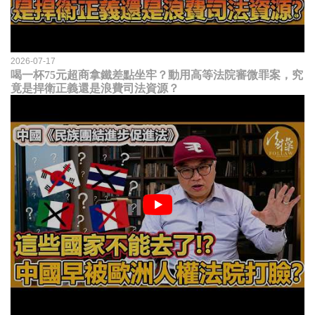
2026-07-17
喝一杯75元超商拿鐵差點坐牢？動用高等法院審微罪案，究
竟是捍衛正義還是浪費司法資源？