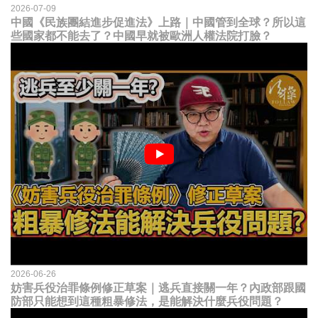
2026-07-09
中國《民族團結進步促進法》上路｜中國管到全球？所以這
些國家都不能去了？中國早就被歐洲人權法院打臉？
2026-06-26
妨害兵役治罪條例修正草案｜逃兵直接關一年？內政部跟國
防部只能想到這種粗暴修法，是能解決什麼兵役問題？