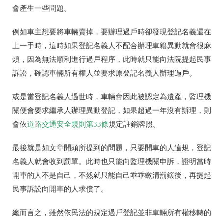
會產生一些問題。
例如車主想要將車輛賣掉，要辦理過戶時卻發現登記名義還在
上一手時，這時如果登記名義人不配合辦理車籍異動就會很麻
煩，因為無法順利進行過戶程序，此時就只能向法院提起民事
訴訟，確認車輛所有權人並要求原登記名義人辦理過戶。
或是當登記名義人過世時，車輛會因此被認定為遺產，監理機
關便會要求繼承人辦理異動登記，如果超過一年沒有辦理，則
會依
道路交通安全規則第
33
條
規定註銷牌照。
最後就是如文章開頭所提到的問題，只要開車的人違規，登記
名義人就會收到罰單。此時也只能向監理機關申訴，證明當時
開車的人不是自己，不然就只能自己乖乖繳清罰鍰後，再提起
民事訴訟向開車的人求償了。
總而言之，雖然依民法的規定過戶登記並非車輛所有權移轉的