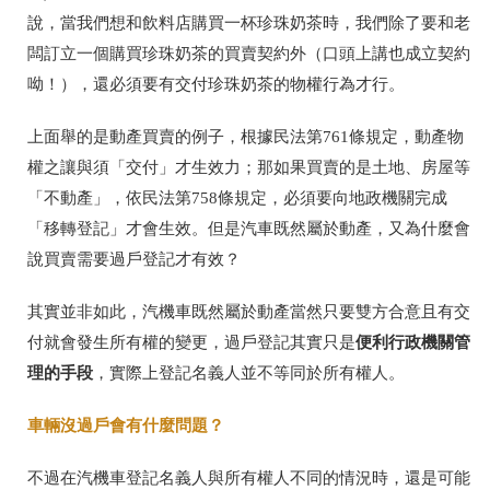
說，當我們想和飲料店購買一杯珍珠奶茶時，我們除了要和老
闆訂立一個購買珍珠奶茶的買賣契約外（口頭上講也成立契約
呦！），還必須要有交付珍珠奶茶的物權行為才行。
上面舉的是動產買賣的例子，根據民法第
761
條規定，動產物
權之讓與須「交付」才生效力；那如果買賣的是土地、房屋等
「不動產」，依民法第
758
條規定，必須要向地政機關完成
「移轉登記」才會生效。但是汽車既然屬於動產，又為什麼會
說買賣需要過戶登記才有效？
其實並非如此，汽機車既然屬於動產當然只要雙方合意且有交
便利行政機關管
付就會發生所有權的變更，過戶登記其實只是
理的手段
，實際上登記名義人並不等同於所有權人。
車輛沒過戶會有什麼問題？
不過在汽機車登記名義人與所有權人不同的情況時，還是可能