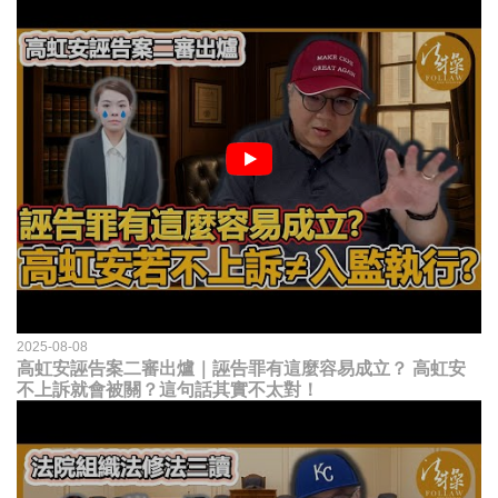
2025-08-08
高虹安誣告案二審出爐｜誣告罪有這麼容易成立？ 高虹安
不上訴就會被關？這句話其實不太對！