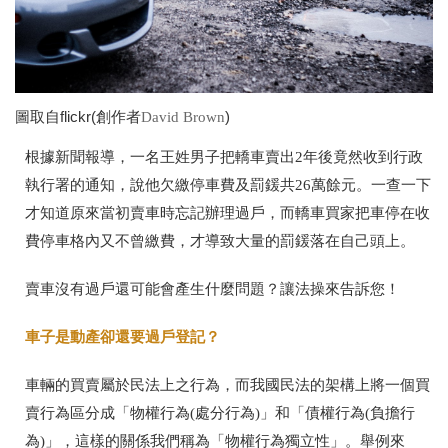
圖取自flickr(創作者
)
David Brown
根據新聞報導，一名王姓男子把轎車賣出
2
年後竟然收到行政
執行署的通知，說他欠繳停車費及罰鍰共
26
萬餘元。一查一下
才知道原來當初賣車時忘記辦理過戶，而轎車買家把車停在收
費停車格內又不曾繳費，才導致大量的罰鍰落在自己頭上。
賣車沒有過戶還可能會產生什麼問題？讓法操來告訴您！
車子是動產卻還要過戶登記？
車輛的買賣屬於民法上之行為，而我國民法的架構上將一個買
賣行為區分成「物權行為
(
處分行為
)
」和「債權行為
(
負擔行
為
)
」，這樣的關係我們稱為「物權行為獨立性」。舉例來