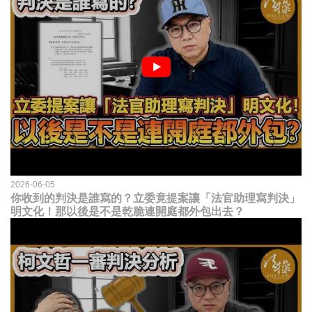
2026-06-05
你收到的判決是誰寫的？立委竟提案讓「法官助理寫判決」
明文化！那以後是不是乾脆連開庭都外包出去？