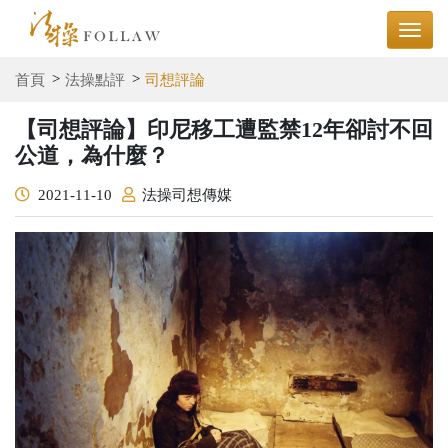
首頁
法操點評
司想評論
【司想評論】印尼移工遭監禁12年卻討不回
公道，為什麼？
2021-11-10
法操司想傳媒