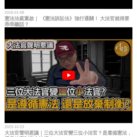
2026-01-09
憲法法庭重啟｜ 《憲法訴訟法》強行通關！ 大法官就得要
乖乖聽話？
2025-10-23
大法官聲明惹議｜三位大法官變三位小法官？是遵循憲法，