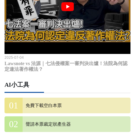
2025-07-04
Lawsnote vs 法源｜七法侵權案一審判決出爐！法院為何認
定違法著作權法？
AI小工具
免費下載空白本票
聲請本票裁定狀產生器