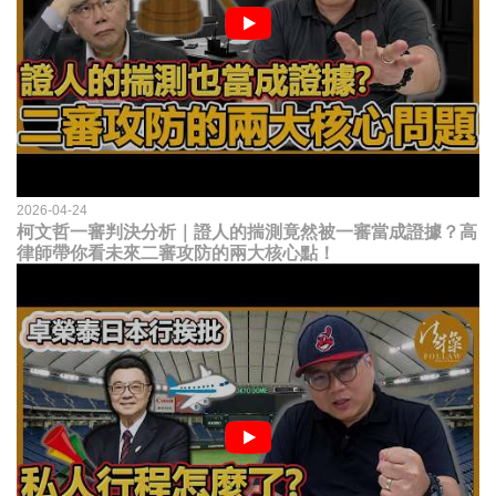
2026-04-24
柯文哲一審判決分析｜證人的揣測竟然被一審當成證據？高
律師帶你看未來二審攻防的兩大核心點！