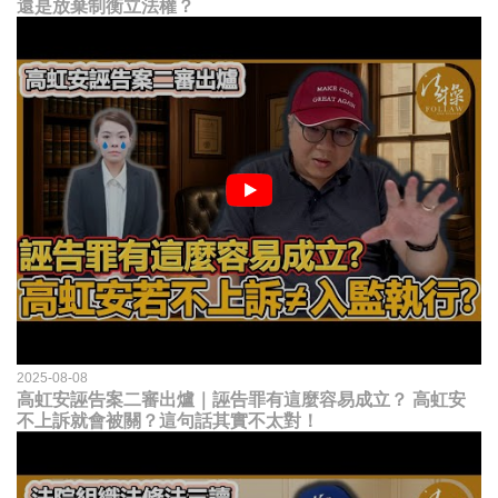
還是放棄制衡立法權？
2025-08-08
高虹安誣告案二審出爐｜誣告罪有這麼容易成立？ 高虹安
不上訴就會被關？這句話其實不太對！