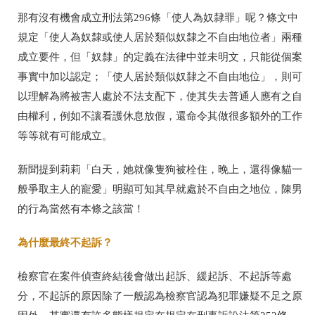
那有沒有機會成立刑法第
296
條「使人為奴隸罪」呢？條文中
規定「使人為奴隸或使人居於類似奴隸之不自由地位者」兩種
成立要件，但「奴隸」的定義在法律中並未明文，只能從個案
事實中加以認定；「使人居於類似奴隸之不自由地位」，則可
以理解為將被害人處於不法支配下，使其失去普通人應有之自
由權利，例如不讓看護休息放假，還命令其做很多額外的工作
等等就有可能成立。
新聞提到莉莉「白天，她就像隻狗被栓住，晚上，還得像貓一
般爭取主人的寵愛」明顯可知其早就處於不自由之地位，陳男
的行為當然有本條之該當！
為什麼最終不起訴？
檢察官在案件偵查終結後會做出起訴、緩起訴、不起訴等處
分，不起訴的原因除了一般認為檢察官認為犯罪嫌疑不足之原