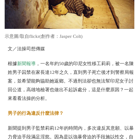
示意圖/取自flickr(創作者：Jasper Colt)
文／法操司想傳媒
根據
新聞報導
，一名年約
50
歲的印尼女性移工莉莉，被一名陳
姓男子囚禁在家長達
12
年之久，直到男子死亡後才到警察局報
案，並希望能夠協助她返鄉。不過刑法卻也無法幫印尼女子討
回公道，高雄地檢署也做出不起訴處分，這是什麼原因？一起
來看看法操的分析。
男子的行為違反什麼法律？
新聞提到男子監禁莉莉
12
年的時間內，多次違反其意願、以暴
力脅迫手段滿足淫慾。因為是以強暴脅迫的手段施以性交，自