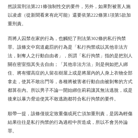
然該當刑法第
221
條強制性交的要件，另外，如果對被害人施
以凌虐（從新聞看來有此可能）還要依第
222
條第
1
項第
5
款加
重刑責。
而將人囚禁在家的行為，也觸犯了刑法第
302
條的私行拘禁
罪。該條文中寫道處罰的行為是「私行拘禁或以其他非法方
法，剝奪人之行動自由者」，所謂「
私行拘禁」指的是把別人
關在密室指其失去自由；「其他非法方法」則是例如把人綁
住、將有懼高症的人留在樹屋上或是將屋內的人身上衣物全部
拿走，使其不敢出門等，各種將被害者行動自由被剝奪的方式
都算在內。所以男子不論一開始綁住莉莉讓其無法逃脫，或是
後來以暴力脅迫使其不敢逃跑都符合私行拘禁的要件。
順帶一提，該條僅規定致重傷或死亡須加重刑責，是因為輕傷
結果往往是私行拘禁的行為過程中所造成，所以不會另外論
罪。