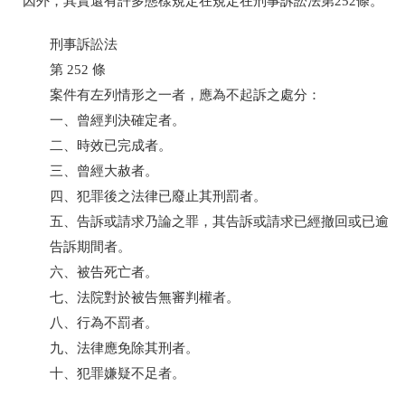
因外，其實還有許多態樣規定在規定在刑事訴訟法第
252
條。
刑事訴訟法
第
252
條
案件有左列情形之一者，應為不起訴之處分：
一、曾經判決確定者。
二、時效已完成者。
三、曾經大赦者。
四、犯罪後之法律已廢止其刑罰者。
五、告訴或請求乃論之罪，其告訴或請求已經撤回或已逾
告訴期間者。
六、被告死亡者。
七、法院對於被告無審判權者。
八、行為不罰者。
九、法律應免除其刑者。
十、犯罪嫌疑不足者。