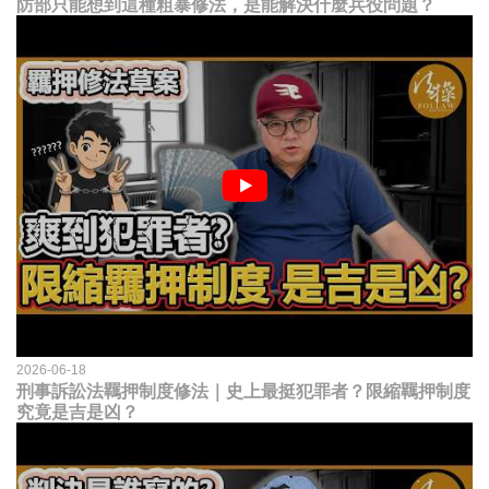
防部只能想到這種粗暴修法，是能解決什麼兵役問題？
2026-06-18
刑事訴訟法羈押制度修法｜史上最挺犯罪者？限縮羈押制度
究竟是吉是凶？