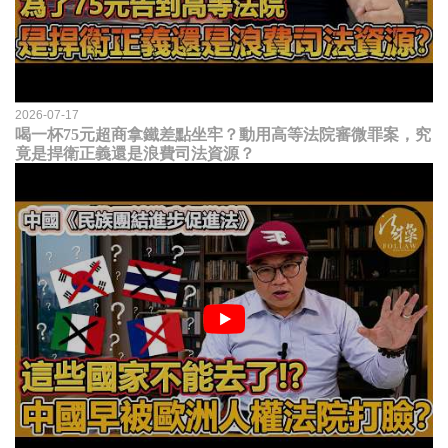
2026-07-17
喝一杯75元超商拿鐵差點坐牢？動用高等法院審微罪案，究
竟是捍衛正義還是浪費司法資源？