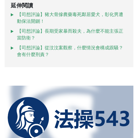
延伸閱讀
【司想評論】豬大骨摻農藥毒死鄰居愛犬，彰化男遭
動保法開鍘！
【司想評論】長期受家暴而殺夫，為什麼不能主張正
當防衛？
【司想評論】從汶汶案觀察，什麼情況會構成跟騷？
會有什麼刑責？