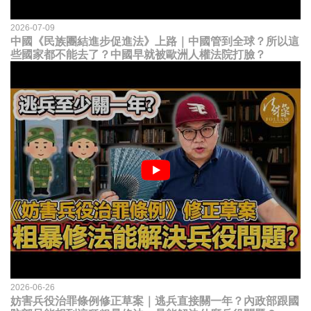
2026-07-09
中國《民族團結進步促進法》上路｜中國管到全球？所以這
些國家都不能去了？中國早就被歐洲人權法院打臉？
2026-06-26
妨害兵役治罪條例修正草案｜逃兵直接關一年？內政部跟國