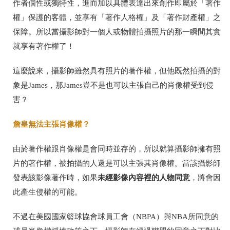
作者個性或獨特性，進而加以具體表達出來創作即屬於「著作
權」保護的客體，並享有「著作人格權」及「著作財產權」之
保障。所以當攝影師對一個人或物體拍攝照片的那一瞬間其實
就享有著作權了！
這麼說來，攝影師雖然具有照片的著作權，但他既然拍攝的對
象是
James
，那
James
豈不是也可以主張自己的肖像權受到侵
害？
詹皇無法主張肖像權？
由於著作權跟肖像權是會同時並存的，所以就算攝影師擁有照
片的著作權，被拍攝的人還是可以主張其肖像權。當該攝影師
未經影像內容裡的人物同意
發表該影像著作時，如果
，將會因
此產生侵權的可能。
不過在美國國家籃球協會球員工會（
NBPA
）與
NBA
所同意的