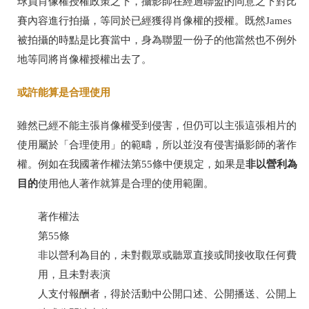
球員肖像權授權政策之下，攝影師在經過聯盟的同意之下對比
賽內容進行拍攝，等同於已經獲得肖像權的授權。既然
James
被拍攝的時點是比賽當中，身為聯盟一份子的他當然也不例外
地等同將肖像權授權出去了。
或許能算是合理使用
雖然已經不能主張肖像權受到侵害，但仍可以主張這張相片的
使用屬於「合理使用」的範疇，所以並沒有侵害攝影師的著作
非以營利為
權。例如在我國著作權法第
55
條中便規定，如果是
目的
使用他人著作就算是合理的使用範圍。
著作權法
第
55
條
非以營利為目的，未對觀眾或聽眾直接或間接收取任何費
用，且未對表演
人支付報酬者，得於活動中公開口述、公開播送、公開上