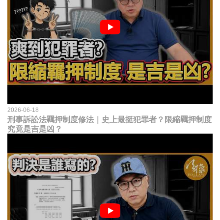
2026-06-18
刑事訴訟法羈押制度修法｜史上最挺犯罪者？限縮羈押制度
究竟是吉是凶？