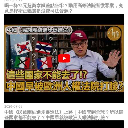
喝一杯75元超商拿鐵差點坐牢？動用高等法院審微罪案，究
竟是捍衛正義還是浪費司法資源？
2026-07-09
中國《民族團結進步促進法》上路｜中國管到全球？所以這
些國家都不能去了？中國早就被歐洲人權法院打臉？