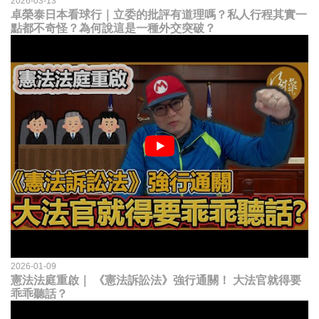
2026-03-13
卓榮泰日本看球行｜立委的批評有道理嗎？私人行程其實一
點都不奇怪？為何說這是一種外交突破？
2026-01-09
憲法法庭重啟｜ 《憲法訴訟法》強行通關！ 大法官就得要
乖乖聽話？