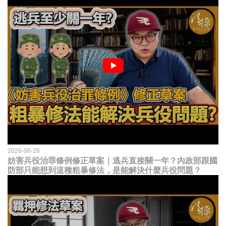
2026-06-26
妨害兵役治罪條例修正草案｜逃兵直接關一年？內政部跟國
防部只能想到這種粗暴修法，是能解決什麼兵役問題？