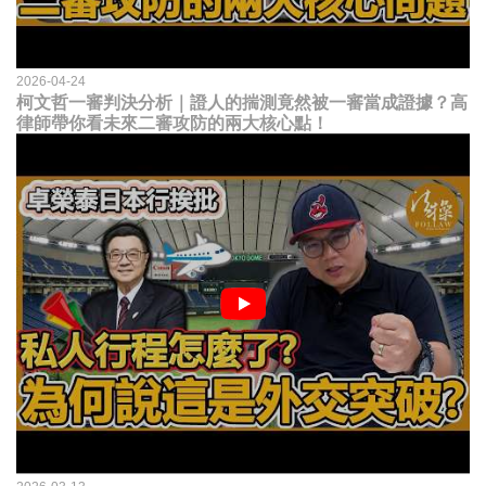
2026-04-24
柯文哲一審判決分析｜證人的揣測竟然被一審當成證據？高
律師帶你看未來二審攻防的兩大核心點！