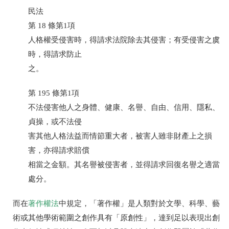
民法
第
18
條第
1
項
人格權受侵害時，得請求法院除去其侵害；有受侵害之虞
時，得請求防止
之。
第
195
條第
1
項
不法侵害他人之身體、健康、名譽、自由、信用、隱私、
貞操，或不法侵
害其他人格法益而情節重大者，被害人雖非財產上之損
害，亦得請求賠償
相當之金額。其名譽被侵害者，並得請求回復名譽之適當
處分。
而在
著作權法
中規定，「著作權」是人類對於文學、科學、藝
術或其他學術範圍之創作具有「原創性」，達到足以表現出創