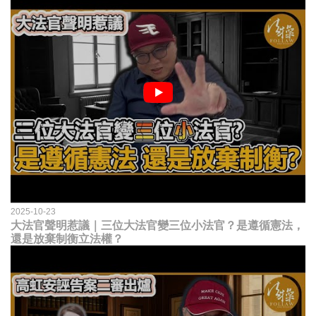
2025-10-23
大法官聲明惹議｜三位大法官變三位小法官？是遵循憲法，
還是放棄制衡立法權？