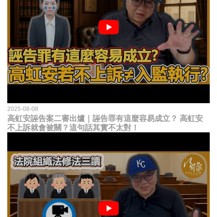
2025-08-08
高虹安誣告案二審出爐｜誣告罪有這麼容易成立？ 高虹安
不上訴就會被關？這句話其實不太對！