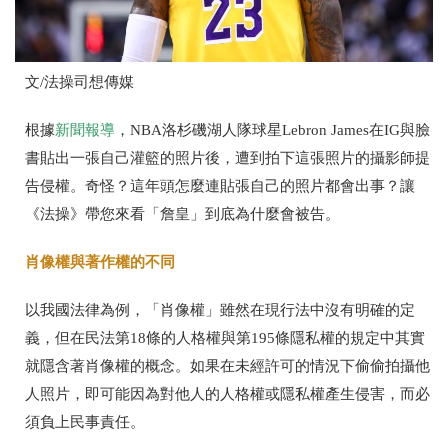
文/法操司想傳媒
根據
新聞報導
，
NBA
洛杉磯湖人隊球星
Lebron James
在
IG
與臉
書貼出一張自己灌籃的照片後，遭到拍下這張照片的攝影師提
告侵權。奇怪？這年頭怎麼連貼張自己的照片都會出事？讓
《法操》帶您來看「詹皇」到底為什麼會被告。
肖像權與著作權的不同
以我國法律為例，「肖像權」雖然在現行法中沒有明確的定
義，但在民法第
18
條的人格權與第
195
條隱私權的規定中其實
就隱含著肖像權的概念。如果在未經許可的情況下偷偷拍攝他
人照片，即可能因為對他人的人格權或隱私權產生侵害，而必
須負上民事責任。