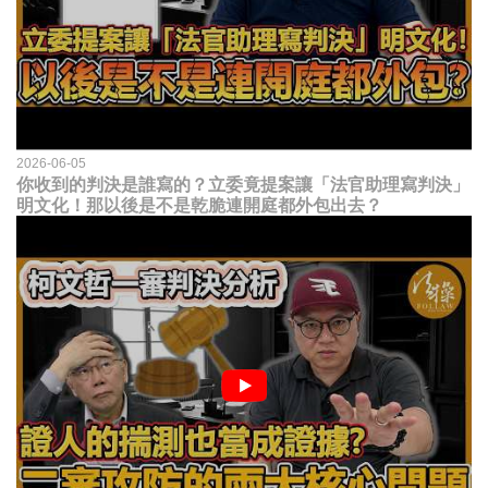
2026-06-05
你收到的判決是誰寫的？立委竟提案讓「法官助理寫判決」
明文化！那以後是不是乾脆連開庭都外包出去？