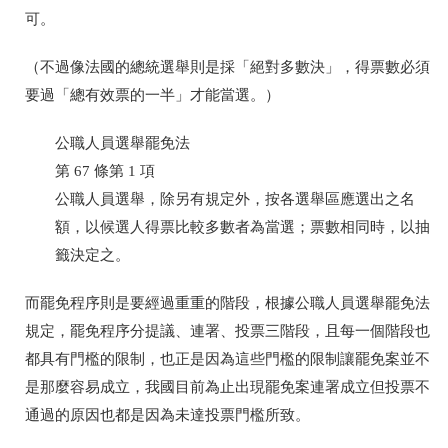
可。
（不過像法國的總統選舉則是採「絕對多數決」，得票數必須
要過「總有效票的一半」才能當選。）
公職人員選舉罷免法
第
67
條第
1
項
公職人員選舉，除另有規定外，按各選舉區應選出之名
額，以候選人得票
比較多數者為當選；票數相同時，以抽
籤決定之。
而罷免程序則是要經過重重的階段，根據公職人員選舉罷免法
規定，罷免程序分提議、連署、投票三階段，且每一個階段也
都具有門檻的限制，也正是因為這些門檻的限制讓罷免案並不
是那麼容易成立，我國目前為止出現罷免案連署成立但投票不
通過的原因也都是因為未達投票門檻所致。