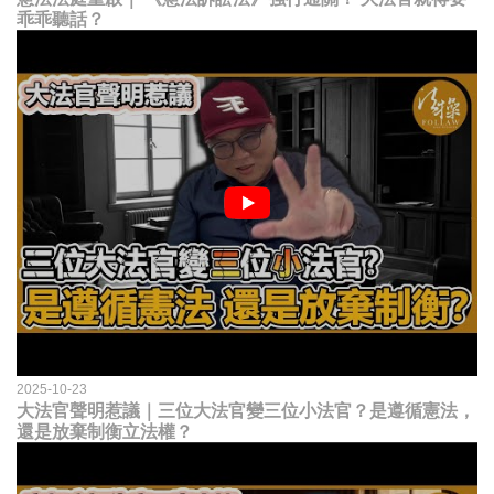
乖乖聽話？
2025-10-23
大法官聲明惹議｜三位大法官變三位小法官？是遵循憲法，
還是放棄制衡立法權？