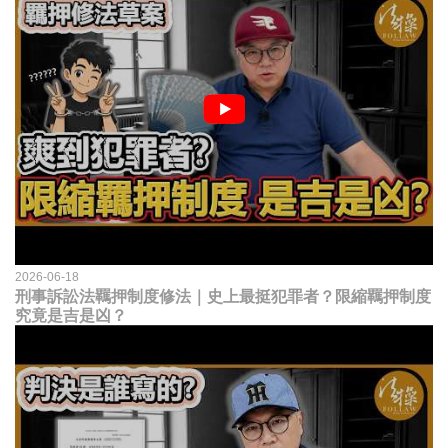
2026-06-18
刑事訴訟法羈押制度修法｜史上最挺犯罪者？限縮羈押制度
究竟是吉是凶？