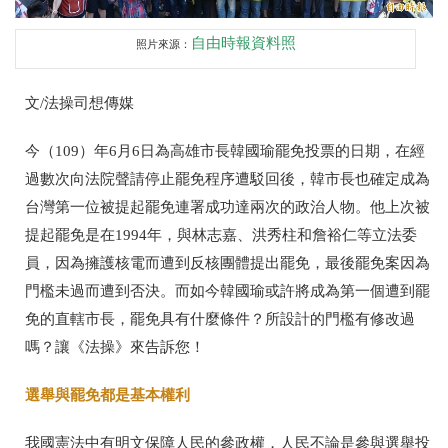
自由時報資料照
照片來源：
文
/
法操司想傳媒
今（
109
）年
6
月
6
日為高雄市長韓國瑜罷免投票的日期，在經
過數次向法院聲請停止罷免程序遭駁回後，韓市長也確定成為
台灣第一位被提起罷免連署成功達兩次的政治人物。他上次被
提起罷免是在
1994
年，與林志嘉、洪秀柱和詹裕仁等立法委
員，因為擁護核電而遭到反核團體提出罷免，最後罷免案因為
門檻未過而遭到否決。而如今韓國瑜或許將成為第一個遭到罷
免的直轄市長，罷免具有什麼條件？所設計的門檻有修改過
嗎？讓《法操》來告訴您！
選舉與罷免都是基本權利
我國憲法中有明文保障人民的參政權，人民不論是參與選舉投