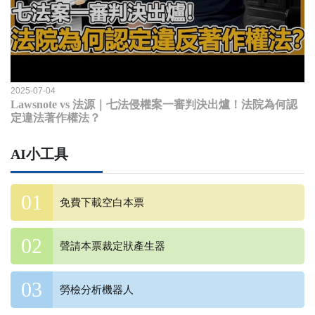
2025-07-04
Lawsnote vs 法源｜七法侵權案一審判決出爐！法院為何認
定違法著作權法？
AI小工具
免費下載空白本票
聲請本票裁定狀產生器
勞檢分析機器人