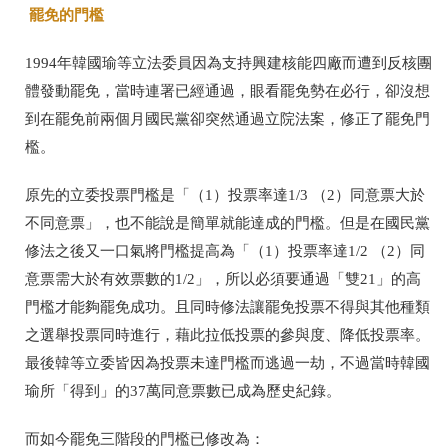
罷免的門檻
1994
年韓國瑜等立法委員因為支持興建核能四廠而遭到反核團
體發動罷免，當時連署已經通過，眼看罷免勢在必行，卻沒想
到在罷免前兩個月國民黨卻突然通過立院法案，修正了罷免門
檻。
原先的立委投票門檻是「
（1）
投票率達
1/3 （2）
同意票大於
不同意票」，也不能說是簡單就能達成的門檻。但是在國民黨
修法之後又一口氣將門檻提高為「（
1）
投票率達
1/2 （2）
同
意票需大於有效票數的
1/2
」，所以必須要通過「雙
21
」的高
門檻才能夠罷免成功。且同時修法讓罷免投票不得與其他種類
之選舉投票同時進行，藉此拉低投票的參與度、降低投票率。
最後韓等立委皆因為投票未達門檻而逃過一劫，不過當時韓國
瑜所「得到」的
37
萬同意票數已成為歷史紀錄。
而如今罷免三階段的門檻已修改為：