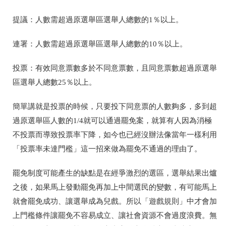
提議：人數需超過原選舉區選舉人總數的
1
％以上。
連署：人數需超過原選舉區選舉人總數的
10
％以上。
投票：有效同意票數多於不同意票數，且同意票數超過原選舉
區選舉人總數
25
％以上。
簡單講就是投票的時候，只要投下同意票的人數夠多，多到超
過原選舉區人數的
1/4
就可以通過罷免案，就算有人因為消極
不投票而導致投票率下降，如今也已經沒辦法像當年一樣利用
「投票率未達門檻」這一招來做為罷免不通過的理由了。
罷免制度可能產生的缺點是在經爭激烈的選區，選舉結果出爐
之後，如果馬上發動罷免再加上中間選民的變數，有可能馬上
就會罷免成功、讓選舉成為兒戲。所以「遊戲規則」中才會加
上門檻條件讓罷免不容易成立、讓社會資源不會過度浪費。無