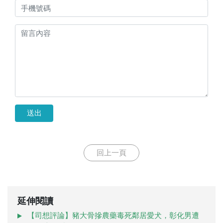
送出
回上一頁
延伸閱讀
【司想評論】豬大骨摻農藥毒死鄰居愛犬，彰化男遭