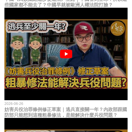
些國家都不能去了？中國早就被歐洲人權法院打臉？
2026-06-26
妨害兵役治罪條例修正草案｜逃兵直接關一年？內政部跟國
防部只能想到這種粗暴修法，是能解決什麼兵役問題？