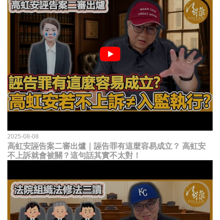
2025-08-08
高虹安誣告案二審出爐｜誣告罪有這麼容易成立？ 高虹安
不上訴就會被關？這句話其實不太對！