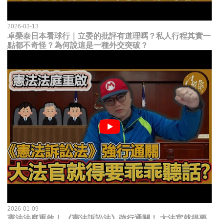
2026-03-13
卓榮泰日本看球行｜立委的批評有道理嗎？私人行程其實一
點都不奇怪？為何說這是一種外交突破？
2026-01-09
憲法法庭重啟｜ 《憲法訴訟法》強行通關！ 大法官就得要