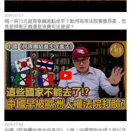
2026-07-17
喝一杯75元超商拿鐵差點坐牢？動用高等法院審微罪案，究
竟是捍衛正義還是浪費司法資源？
2026-07-09
中國《民族團結進步促進法》上路｜中國管到全球？所以這