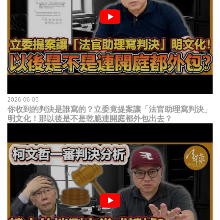
2026-06-05
你收到的判決是誰寫的？立委竟提案讓「法官助理寫判決」
明文化！那以後是不是乾脆連開庭都外包出去？