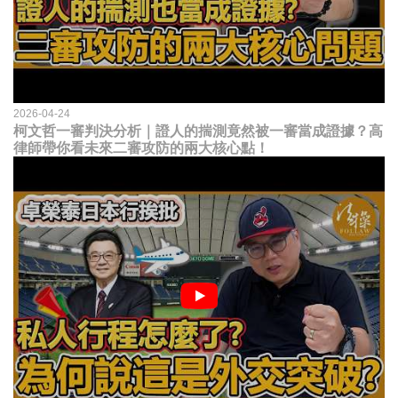
2026-04-24
柯文哲一審判決分析｜證人的揣測竟然被一審當成證據？高
律師帶你看未來二審攻防的兩大核心點！