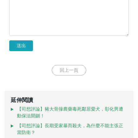
送出
回上一頁
延伸閱讀
【司想評論】豬大骨摻農藥毒死鄰居愛犬，彰化男遭
動保法開鍘！
【司想評論】長期受家暴而殺夫，為什麼不能主張正
當防衛？