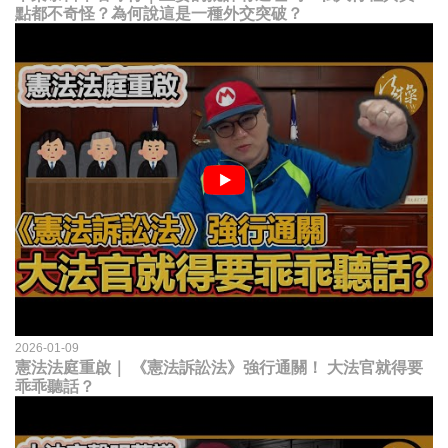
點都不奇怪？為何說這是一種外交突破？
2026-01-09
憲法法庭重啟｜ 《憲法訴訟法》強行通關！ 大法官就得要
乖乖聽話？