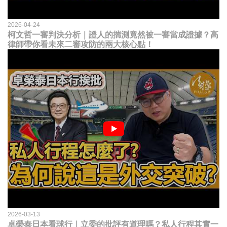
2026-04-24
柯文哲一審判決分析｜證人的揣測竟然被一審當成證據？高
律師帶你看未來二審攻防的兩大核心點！
2026-03-13
卓榮泰日本看球行｜立委的批評有道理嗎？私人行程其實一