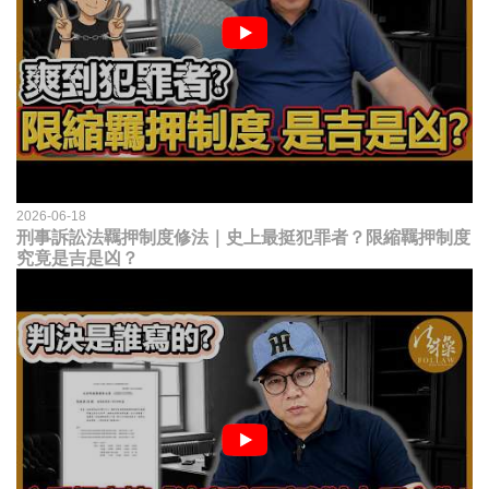
2026-06-18
刑事訴訟法羈押制度修法｜史上最挺犯罪者？限縮羈押制度
究竟是吉是凶？