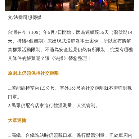
文
/
法操司想傳媒
台灣在今（
109
）年
6
月
7
日開始，因為連續達
56
天（潛伏期
14
天、持續
4
個週期）未出現武漢肺炎本土案例，所以宣布將解
禁群眾活動限制。不過為安全起見仍然有所限制，究竟有哪些
具條件的解禁呢？讓《法操》替您整理！
原則上仍須保持社交距離
1.
若能維持室內
1.5
公尺、室外
1
公尺的社交距離就不需強制戴
口罩。
2.
民眾仍配合店家進行體溫測量、人流管制。
大眾運輸
1.
高鐵、台鐵進站時仍須戴口罩、進行體溫測量，但於車廂內