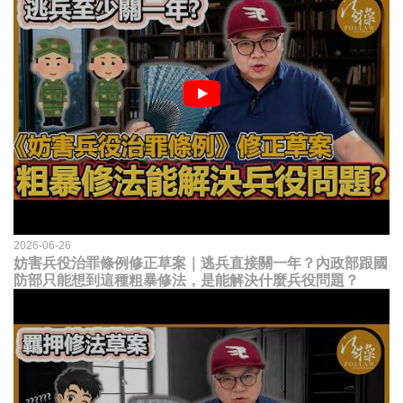
2026-06-26
妨害兵役治罪條例修正草案｜逃兵直接關一年？內政部跟國
防部只能想到這種粗暴修法，是能解決什麼兵役問題？