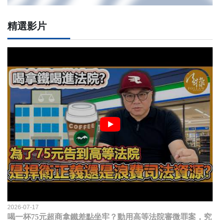
精選影片
2026-07-17
喝一杯75元超商拿鐵差點坐牢？動用高等法院審微罪案，究