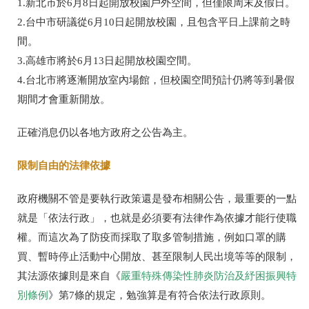
1.
新北市於
6
月
8
日起開放校園戶外空間，但僅限周末及假日。
2.
台中市研議從
6
月
10
日起開放校園，且包含平日上課前之時
間。
3.
高雄市將於
6
月
13
日起開放校園空間。
4.
台北市將逐漸開放室內場館，但校園空間預計仍將等到暑假
期間才會重新開放。
正確消息仍以各地方政府之公告為主。
限制自由的法律依據
政府機關不管是要執行政策還是發布相關公告，最重要的一點
就是「依法行政」，也就是必須要有法律作為依據才能行使職
權。而這次為了防疫而採取了取多管制措施，例如口罩的購
買、暫時停止活動中心開放、甚至限制人民出境等等的限制，
其法源依據則是來自《
嚴重特殊傳染性肺炎防治及紓困振興特
別條例
》第
7
條的規定，勉強算是有符合依法行政原則。