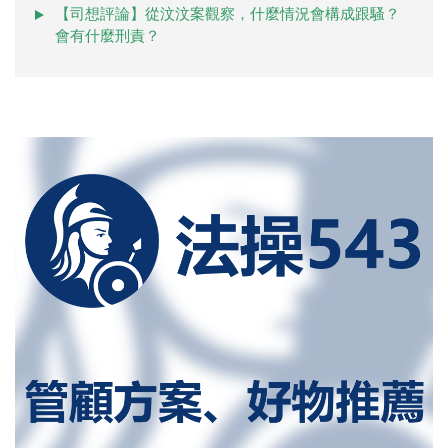
【司想評論】從汶汶案觀察，什麼情況會構成跟騷？
會有什麼刑責？