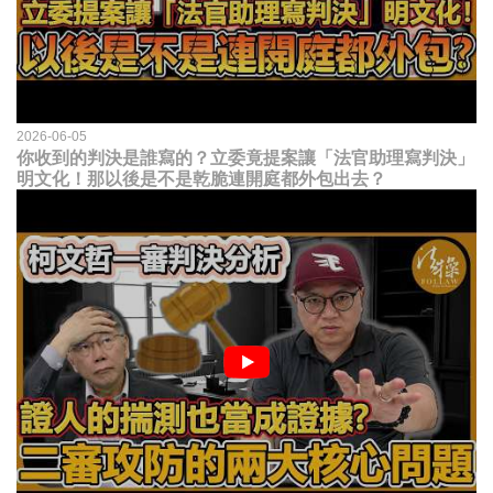
2026-06-05
你收到的判決是誰寫的？立委竟提案讓「法官助理寫判決」
明文化！那以後是不是乾脆連開庭都外包出去？