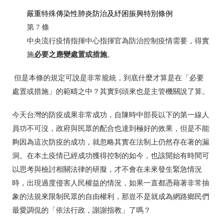
嚴重特殊傳染性肺炎防治及紓困振興特別條例
第
7
條
中央流行疫情指揮中心指揮官為防治控制疫情需要，得實
必要之應變處置或措施
施
。
但是本條的規定可說是非常籠統，到底什麼才算是在「必要
處置或措施」的範疇之中？其實到頭來也是主管機關說了算。
今天台灣的防疫成果非常成功，自陳時中部長以下的第一線人
員功不可沒，政府與民眾的配合也達到極好的效果，但是不能
夠因為這次防疫的成功，就忽略其實在法制上仍然存在著的漏
洞。在本土疫情已經成功獲得控制的如今，也該開始有時間可
以思考與檢討相關法律的研擬，才不會在未來發生緊急情況
時，出現過度侵害人民權益的情況，如果一直都憑藉著非常抽
象的法規來限制民眾的自由權利，那豈不是就成為網路鄉民們
最愛調侃的「依法行政，謝謝指教」了嗎？