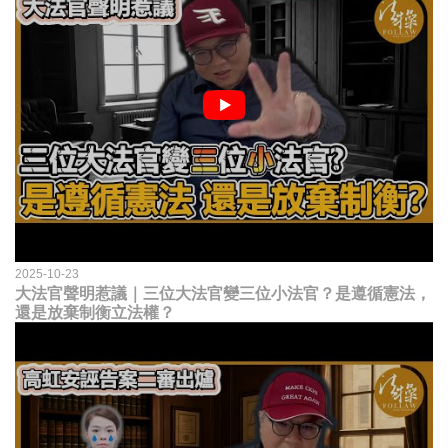
2025-10-23
大法官聲明惹議｜三位大法官變三位小法官？是遵循憲法，
還是放棄制衡立法權？