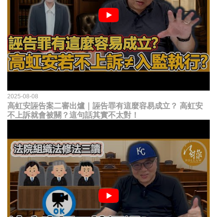
2025-08-08
高虹安誣告案二審出爐｜誣告罪有這麼容易成立？ 高虹安
不上訴就會被關？這句話其實不太對！