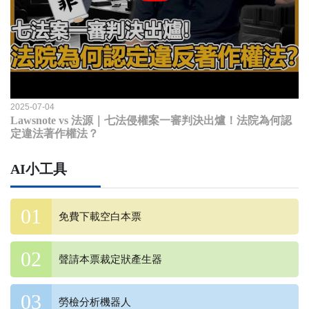
2025-07-04
Lawsnote vs 法源｜七法侵權案一審判決出爐！法院為何認
定違法著作權法？
AI小工具
免費下載空白本票
聲請本票裁定狀產生器
勞檢分析機器人