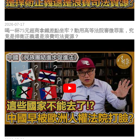
2026-07-17
喝一杯75元超商拿鐵差點坐牢？動用高等法院審微罪案，究
竟是捍衛正義還是浪費司法資源？