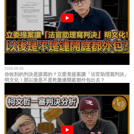
2026-06-05
你收到的判決是誰寫的？立委竟提案讓「法官助理寫判決」
明文化！那以後是不是乾脆連開庭都外包出去？