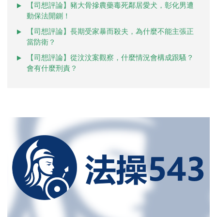
【司想評論】豬大骨摻農藥毒死鄰居愛犬，彰化男遭
動保法開鍘！
【司想評論】長期受家暴而殺夫，為什麼不能主張正
當防衛？
【司想評論】從汶汶案觀察，什麼情況會構成跟騷？
會有什麼刑責？