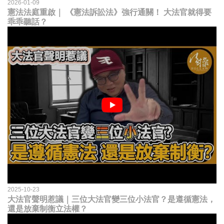
2026-01-09
憲法法庭重啟｜ 《憲法訴訟法》強行通關！ 大法官就得要
乖乖聽話？
2025-10-23
大法官聲明惹議｜三位大法官變三位小法官？是遵循憲法，
還是放棄制衡立法權？