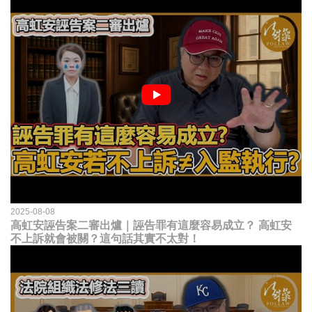
2025-08-08
高虹安誣告案二審出爐｜誣告罪有這麼容易成立？ 高虹安
不上訴就會被關？這句話其實不太對！