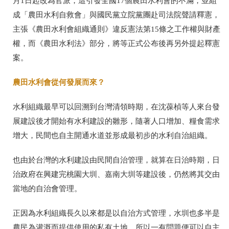
月
1
日起改為官派，這引發全國
17
個農田水利會的不滿，並組
成「農田水利自救會」與國民黨立院黨團赴司法院聲請釋憲，
主張《農田水利會組織通則》違反憲法第
15
條之工作權與財產
權，而《農田水利法》部分，將等正式公布後再另外提起釋憲
案。
農田水利會從何發展而來？
水利組織最早可以回溯到台灣清領時期，在沈葆楨等人來台發
展建設後才開始有水利建設的雛形，隨著人口增加、糧食需求
增大，民間也自主開通水道並形成最初步的水利自治組織。
也由於台灣的水利建設由民間自治管理，就算在日治時期，日
治政府在興建完桃園大圳、嘉南大圳等建設後，仍然將其交由
當地的自治會管理。
正因為水利組織長久以來都是以自治方式管理，水圳也多半是
農民為灌溉而提供使用的私有土地，所以一有問題便可以自主