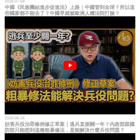
2026-07-09
中國《民族團結進步促進法》上路｜中國管到全球？所以這
些國家都不能去了？中國早就被歐洲人權法院打臉？
2026-06-26
妨害兵役治罪條例修正草案｜逃兵直接關一年？內政部跟國
防部只能想到這種粗暴修法，是能解決什麼兵役問題？