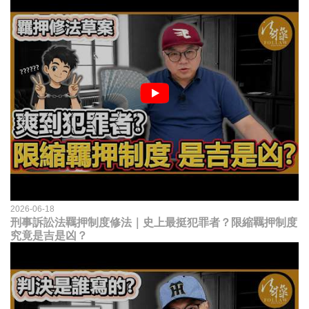
2026-06-18
刑事訴訟法羈押制度修法｜史上最挺犯罪者？限縮羈押制度
究竟是吉是凶？