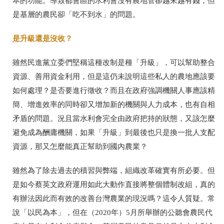
本的功能。導致都會區的水利會沒有農地管卻越來越有錢，但
是基層的農民卻「吃不到水」的問題。
是升級還是沒收？
雖然民進黨立委們堅稱這種改制是種「升級」，可以幫助整合
資源、善用資金利用，但是這仍未說明這些私人的農地應該要
如何處理？是否要進行徵收？而且在政府強調機關人事應該精
簡、增進效率的同時卻又增加新的機關與人力成本，也有自相
矛盾的問題。況且當水利會完全由政府把持的狀態，又該怎麼
避免成為酬庸機關，如果「升級」到最後也只是換一批人支配
資源，那又怎麼能真正幫助到國內農業？
雖然為了除去過去的積習與弊端，組織改革確實有所必要。但
是如今蔡英文政府運用如此大動作直接將整個體制改組，真的
有辦法因此而有效的改善台灣農業的現況嗎？這令人質疑。常
說「以民為本」，
但在（2020年）5月所舉辦的公聽會農民代