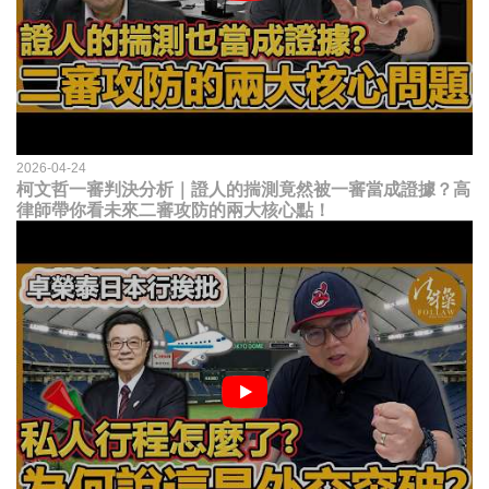
2026-04-24
柯文哲一審判決分析｜證人的揣測竟然被一審當成證據？高
律師帶你看未來二審攻防的兩大核心點！