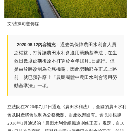
文
/
法操司想傳媒
2020.08.12內容補充
：過去為保障農田水利會人員
之權益，打算讓農田水利會適用勞動基準法，在生
效日數度延期後原本打算於今年10月1日施行。但
是由於將改制為公務機關，因此勞動部在正式上路
前，就已預告廢止「農民團體中農田水利會適用勞
動基準法」一項。
立法院在
2020
年
7
月
2
日通過《農田水利法》，全國的農田水利
會及財產將會改制為公務機關、財產收歸國有。會長則根據
2018
年
1
月通過的「農田水利會組織通則修正案」規定，自
10