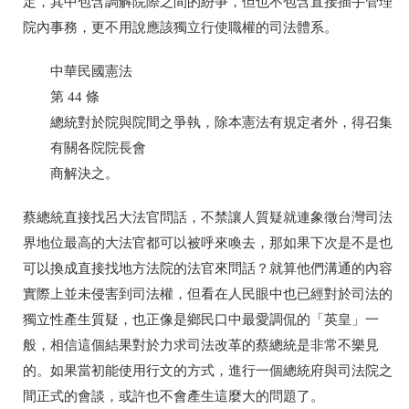
定，其中包含調解院際之間的紛爭，但也不包含直接插手管理
院內事務，更不用說應該獨立行使職權的司法體系。
中華民國憲法
第
44
條
總統對於院與院間之爭執，除本憲法有規定者外，得召集
有關各院院長會
商解決之。
蔡總統直接找呂大法官問話，不禁讓人質疑就連象徵台灣司法
界地位最高的大法官都可以被呼來喚去，那如果下次是不是也
可以換成直接找地方法院的法官來問話？就算他們溝通的內容
實際上並未侵害到司法權，但看在人民眼中也已經對於司法的
獨立性產生質疑，也正像是鄉民口中最愛調侃的「英皇」一
般，相信這個結果對於力求司法改革的蔡總統是非常不樂見
的。如果當初能使用行文的方式，進行一個總統府與司法院之
間正式的會談，或許也不會產生這麼大的問題了。