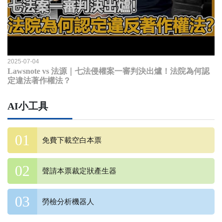
2025-07-04
Lawsnote vs 法源｜七法侵權案一審判決出爐！法院為何認
定違法著作權法？
AI小工具
免費下載空白本票
聲請本票裁定狀產生器
勞檢分析機器人