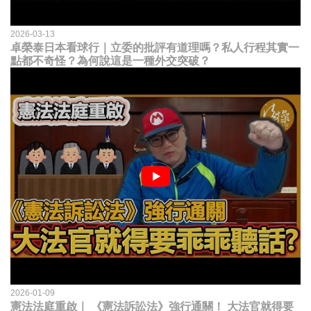
2026-03-13
卓榮泰日本看球行｜立委的批評有道理嗎？私人行程其實一
點都不奇怪？為何說這是一種外交突破？
2026-01-09
憲法法庭重啟｜ 《憲法訴訟法》強行通關！ 大法官就得要