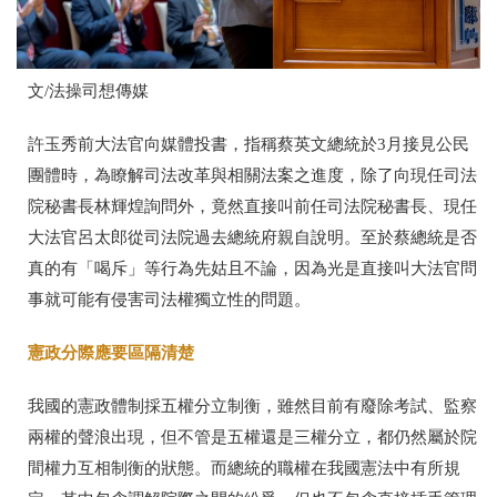
文
/
法操司想傳媒
許玉秀前大法官向媒體投書，指稱蔡英文總統於
3
月接見公民
團體時，為瞭解司法改革與相關法案之進度，除了向現任司法
院秘書長林輝煌詢問外，竟然直接叫前任司法院秘書長、現任
大法官呂太郎從司法院過去總統府親自說明。至於蔡總統是否
真的有「喝斥」等行為先姑且不論，因為光是直接叫大法官問
事就可能有侵害司法權獨立性的問題。
憲政分際應要區隔清楚
我國的憲政體制採五權分立制衡，雖然目前有廢除考試、監察
兩權的聲浪出現，但不管是五權還是三權分立，都仍然屬於院
間權力互相制衡的狀態。而總統的職權在我國憲法中有所規