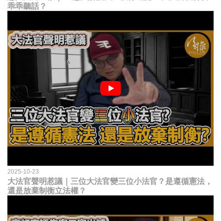
乖乖聽話？
2025-10-23
大法官聲明惹議｜三位大法官變三位小法官？是遵循憲法，
還是放棄制衡立法權？