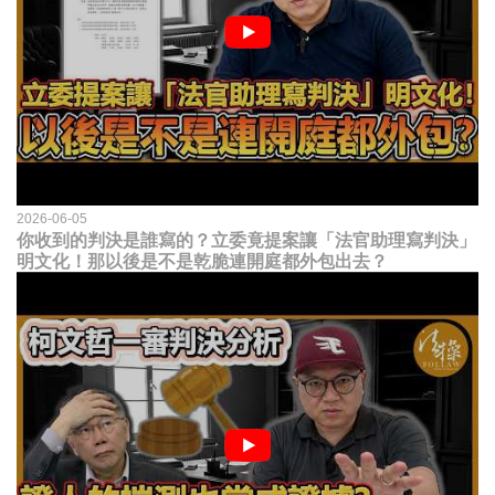
2026-06-05
你收到的判決是誰寫的？立委竟提案讓「法官助理寫判決」
明文化！那以後是不是乾脆連開庭都外包出去？