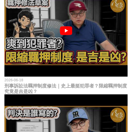
2026-06-18
刑事訴訟法羈押制度修法｜史上最挺犯罪者？限縮羈押制度
究竟是吉是凶？