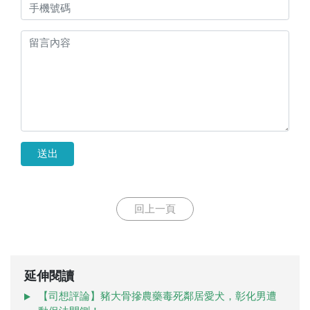
送出
回上一頁
延伸閱讀
【司想評論】豬大骨摻農藥毒死鄰居愛犬，彰化男遭