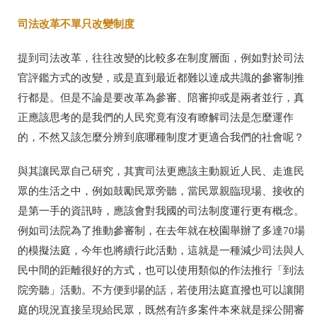
司法改革不單只改變制度
提到司法改革，往往改變的
比較多在制度層面，例如對於司法
官評鑑方式的改變，或是直到最近都難以達成共識的參審制推
行都是。但是不論是要改革為參審、陪審抑或是兩者並行，真
正應該思考的是我們的人民究竟有沒有瞭解司法是怎麼運作
的，不然又該怎麼分辨到底哪種制度才更適合我們的社會呢？
與其讓民眾自己研究，其實司法更應該主動親近人民、走進民
眾的生活之中，例如鼓勵民眾旁聽，當民眾親臨現場、接收的
是第一手的資訊時，應該會對我國的司法制度運行更有概念。
例如司法院為了推動參審制，在去年就在校園舉辦了多達
70
場
的模擬法庭，今年也將續行此活動，這就是一種減少司法與人
民中間的距離很好的方式，也可以使用類似的作法推行「到法
院旁聽」活動。不方便到場的話，若使用法庭直撥也可以讓開
庭的現況直接呈現給民眾，既然有許多案件本來就是採公開審