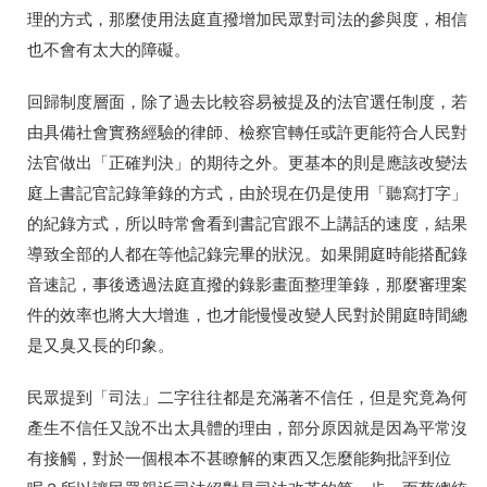
理的方式，那麼使用法庭直撥增加民眾對司法的參與度，相信
也不會有太大的障礙。
回歸制度層面，除了過去比較容易被提及的法官選任制度，若
由具備社會實務經驗的律師、檢察官轉任或許更能符合人民對
法官做出「正確判決」的期待之外。更基本的則是應該改變法
庭上書記官記錄筆錄的方式，由於現在仍是使用「聽寫打字」
的紀錄方式，所以時常會看到書記官跟不上講話的速度，結果
導致全部的人都在等他記錄完畢的狀況。如果開庭時能搭配錄
音速記，事後透過法庭直撥的錄影畫面整理筆錄，那麼審理案
件的效率也將大大增進，也才能慢慢改變人民對於開庭時間總
是又臭又長的印象。
民眾提到「司法」二字往往都是充滿著不信任，但是究竟為何
產生不信任又說不出太具體的理由，部分原因就是因為平常沒
有接觸，對於一個根本不甚瞭解的東西又怎麼能夠批評到位