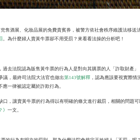
前兜售酒展、化妝品展的免費貴賓券，被警方依社會秩序維護法移送
罰
。為什麼婦人賣黃牛票卻不用受罰？來看看法操的分析吧！
，過去法院認為販售黃牛票的行為人是對向其購票的人「詐取財產」
爭議，最終司法院大法官也做出
第
143
號解釋
，認為應該要視實際情
不應一律被認定屬於詐欺行為。
缺口，讓賣黃牛票的行為得以有明確的條文進行裁罰，相關的問題可
？》
一文。