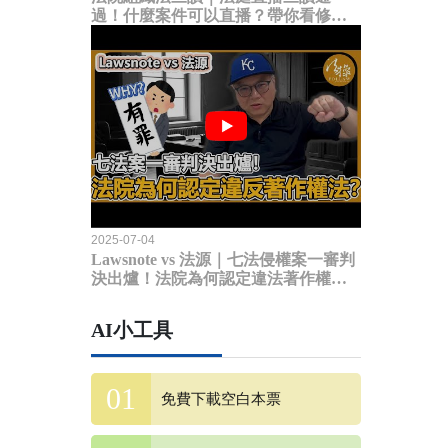
過！什麼案件可以直播？帶你看修法
內容
2025-07-04
Lawsnote vs 法源｜七法侵權案一審判
決出爐！法院為何認定違法著作權
法？
AI小工具
免費下載空白本票