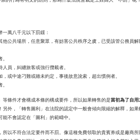
牛票的行為有明文的罰則，那為什麼法院會裁定王姓婦人「不罰」呢
幣一萬八千元以下罰鍰：
其他公共場所，任意聚眾
，有妨害公共秩序之虞，已受該管公務員解
者。
待人員，糾纏旅客或強行
攬載者。
加，或中途刁難或雖未約
定，事後故意訛索，超出慣例者。
者。
當初為了自用
」等條件才會構成本條的構成要件，所以如果轉售的是
！另外，「轉售圖利」在法院的認定中一般會傾向限縮的解釋，如果
可能不會認定在「圖利」的範疇中。
，所以不符合法定要件而不罰。像這種免費領取的貴賓券或是廠商所