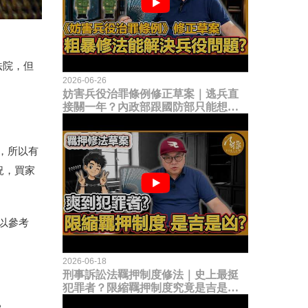
法院，但
2026-06-26
妨害兵役治罪條例修正草案｜逃兵直
接關一年？內政部跟國防部只能想到
這種粗暴修法，是能解決什麼兵役問
題？
，所以有
況，買家
以參考
2026-06-18
刑事訴訟法羈押制度修法｜史上最挺
犯罪者？限縮羈押制度究竟是吉是
凶？