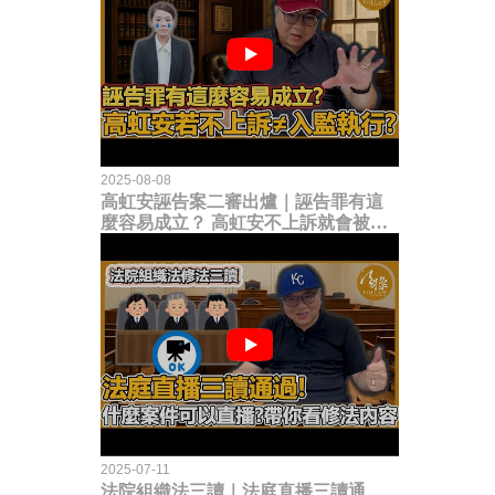
2025-08-08
高虹安誣告案二審出爐｜誣告罪有這
麼容易成立？ 高虹安不上訴就會被
關？這句話其實不太對！
2025-07-11
法院組織法三讀｜法庭直播三讀通