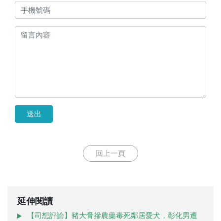
送出
回上一頁
延伸閱讀
【司想評論】豬大骨摻農藥毒死鄰居愛犬，彰化男遭