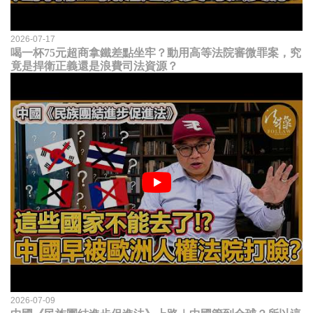
2026-07-17
喝一杯75元超商拿鐵差點坐牢？動用高等法院審微罪案，究
竟是捍衛正義還是浪費司法資源？
2026-07-09