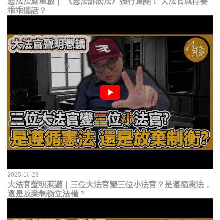
憲法法庭重啟｜ 《憲法訴訟法》強行通關！ 大法官就得要
乖乖聽話？
2025-10-23
大法官聲明惹議｜三位大法官變三位小法官？是遵循憲法，
還是放棄制衡立法權？