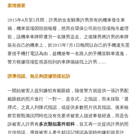
案情摘要
2015年4月至5月間，許男的女友騎乘許男所有的機車發生車
禍，機車當場因毀損報廢，然而在環保公司前往現場拖吊處理
前，該機車車牌即遭另一名陳男盜走。之後陳男將許男的車牌
裝在自己的機車上，於2015年7月1日晚間以自己的手機遺失需
要借手機打電話為由，趁機搶奪一名路人的手機並騎車逃逸，
警方根據現場監視器拍到的車牌循線找上許男……
誘導指認、無足夠證據照樣起訴
一開始被害人提到嫌犯有戴眼鏡，隨後警方就提供一張許男配
戴眼鏡的照片進行「一對一、是非式」之指認，而未採取「選
擇式」之真人列隊式指認，或提供多數照片供其指認。後來檢
察官蔡甄漪訊問時也沒有先要求被害人描述事發經過，而是告
多次類似案件前科
訴被害人許男有
，並又再一次提供許男的照
片供指認，導致被害人產生錯誤記憶認為當時的嫌犯就是許