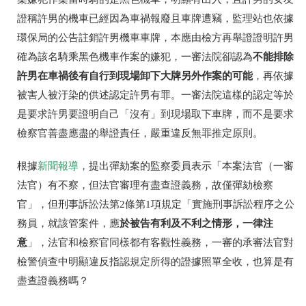
證稱許男的機車已經因為車禍報廢且車牌遭竊，監理站也依據
環保局的公告註銷許男機車車牌，本應由檢方再舉證證明許男
不能排除
確為該名騎乘黑色機車作案的嫌犯，一審法院卻認為
許男在車禍後有自行到現場卸下大牌另外作案的可能
，再依據
被害人被汙染的供述認定許男有罪。一審法院這樣的認定等於
是要求許男要證明自己「沒有」到現場取下車牌，而不是要求
檢察官善盡應盡的舉證責任，嚴重違反無罪推定原則。
根據
新聞報導
，提出彈劾案的監察委員表示「本案法官（一審
法官）有不察，但法官審理有盡查證義務，故僅彈劾檢察
官」，但刑事訴訟法第2條第1項規定「實施刑事訴訟程序之公
於被告有利及不利之情形，一律注
務員，就該管案件，應
意
」，法官和檢察官同樣都有客觀性義務，一審的承審法官對
檢警偵查中明顯違反指認規定所得的證據照單全收，也算是有
盡查證義務嗎？