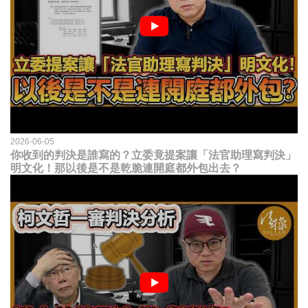
2026-06-05
你收到的判決是誰寫的？立委竟提案讓「法官助理寫判決」
明文化！那以後是不是乾脆連開庭都外包出去？