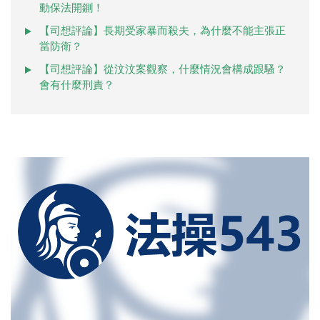
動保法開鍘！
【司想評論】長期受家暴而殺夫，為什麼不能主張正
當防衛？
【司想評論】從汶汶案觀察，什麼情況會構成跟騷？
會有什麼刑責？