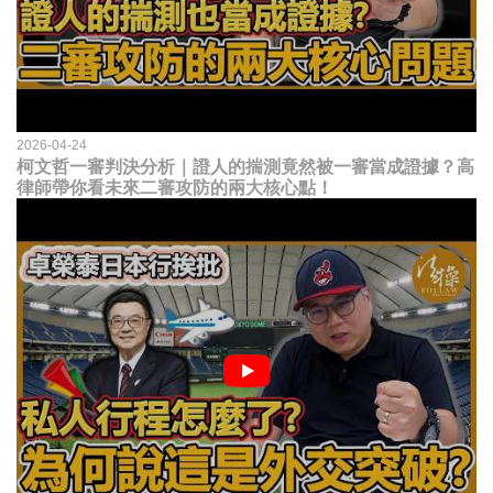
2026-04-24
柯文哲一審判決分析｜證人的揣測竟然被一審當成證據？高
律師帶你看未來二審攻防的兩大核心點！