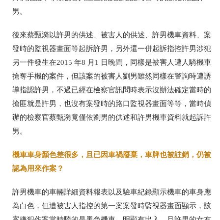
男。
後來蔡甄漪以許男的供述、被害人的供述、許男機車資料、案
發時的監視器畫面等起訴許男，另外還一併起訴指控許男涉犯
另一件發生在2015 年8 月1 日晚間，同樣是被害人遭人騎機車
搶奪手機的案件，但該案的被害人劉男雖然同樣在警詢時遭誘
導指認許男，不過已經在檢察官訊問時表示沒辦法確定當時的
搶匪就是許男，也沒有案發時的路口監視器畫面等等，當時偵
辦的檢察官蔡甄漪竟僅依劉男的供述和許男機車資料就起訴許
男。
機車車身顏色差很多，且已因車禍廢棄，車牌也被註銷，仍被
認為用來作案？
許男機車的車輛詳細資料報表以及驗車紀錄顯示機車的車身應
為白色，但遭被害人指控的第一案案發時監視器畫面顯示，該
案嫌犯作案當時騎的是黑色機車，明顯有出入，且許男的女友