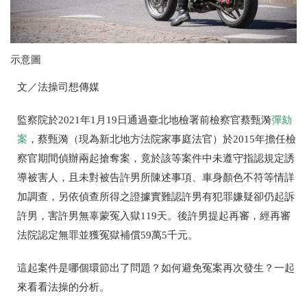
示意圖
文／法操司想傳媒
監察院於2021年1月19日通過臺北地檢署前檢察官蔡甄漪
彈劾
案
，蔡甄漪（現為新北地方法院家事庭法官）於2015年擔任檢
察官期間偵辦兩起搶奪案，竟於該等案件中未遵守指認規定誘
導被害人，且未對被告許男所陳述事項、車身顏色不符等情詳
加調查，另依偵查所得之證據實難認許男有犯罪嫌疑卻仍起訴
許男，害許男無辜蒙冤入獄119天。後許男提起再審，經再審
法院認定無罪並獲冤獄補償59萬5千元。
這起案件是哪個環節出了問題？如何避免冤案再次發生？一起
來看看法操的分析。