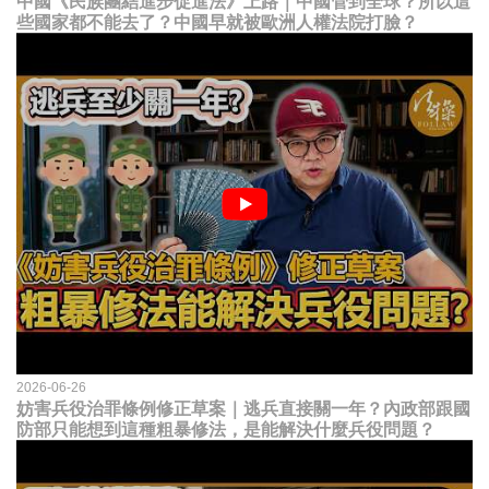
中國《民族團結進步促進法》上路｜中國管到全球？所以這
些國家都不能去了？中國早就被歐洲人權法院打臉？
2026-06-26
妨害兵役治罪條例修正草案｜逃兵直接關一年？內政部跟國
防部只能想到這種粗暴修法，是能解決什麼兵役問題？