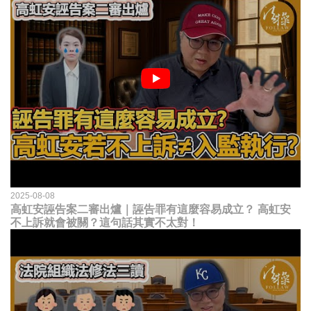
2025-08-08
高虹安誣告案二審出爐｜誣告罪有這麼容易成立？ 高虹安
不上訴就會被關？這句話其實不太對！