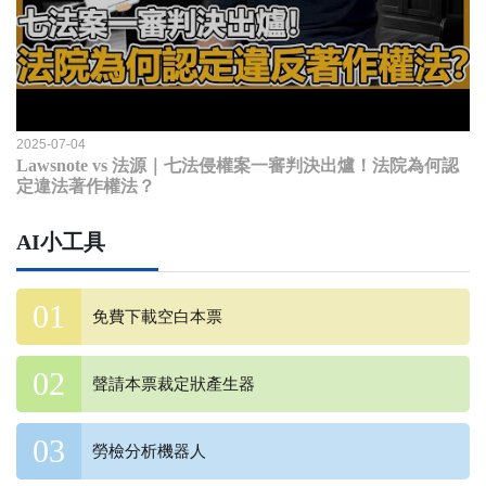
2025-07-04
Lawsnote vs 法源｜七法侵權案一審判決出爐！法院為何認
定違法著作權法？
AI小工具
免費下載空白本票
聲請本票裁定狀產生器
勞檢分析機器人