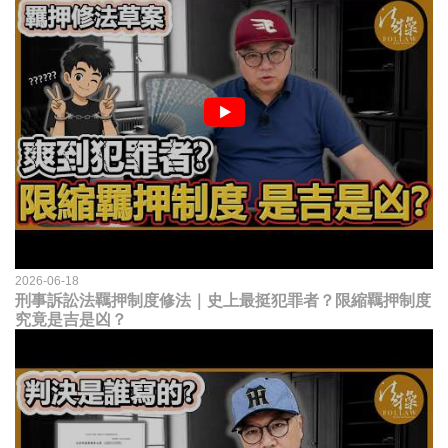
2026-06-18
刑事訴訟法羈押制度修法｜史上最挺犯罪者？限縮羈押制度
究竟是吉是凶？