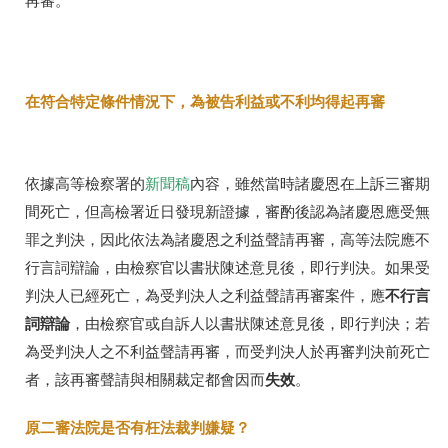
再審。
在符合特定條件情況下，為被告利益或不利均得起再審
依據高等檢察署的
新聞稿
內容，雖然當時諸慶恩在上訴三審期
間死亡，但高檢署近日發現新證據，審酌後認為諸慶恩應受無
罪之判決，因此依法為諸慶恩之利益聲請再審，高等法院應不
行言詞辯論，由檢察官以書狀陳述意見後，即行判決。
如果受
不行言
判決人已經死亡，為受判決人之利益聲請再審案件，應
詞辯論
，由檢察官或自訴人以書狀陳述意見後，即行判決；若
為受判決人之不利益聲請再審，而受判決人於再審判決前死亡
失效
者，該再審聲請與相關裁定都會因而
。
原二審法院是否有枉法裁判嫌疑？