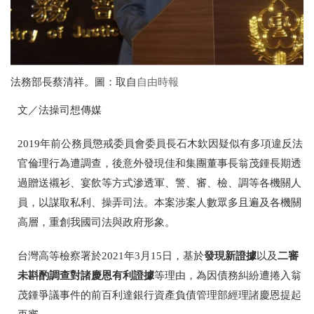
法務部長蔡清祥。圖：取自
自由時報
文／法操司想傳媒
2019年前公務員懲戒委員會委員長石木欽因疑似有多項違反法
官倫理行為遭調查，後意外發現佳和集團董事長翁茂鍾長期透
過贈送襯衫、宴飲等方式滲透軍、警、審、檢、調等各機關人
員，以謀取私利、操弄司法。本案涉案人數眾多且遍及各機關
高層，重創我國司法與政府形象。
發現新證據
二審
台灣高等檢察署於2021年3月15日，基於
以及
未斟酌調查對諸慶恩有利證據
等理由，為因債務糾紛遭捲入翁
茂鍾爭議事件的前百利達銀行資產負債管理部經理諸慶恩提起