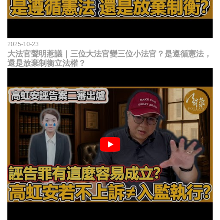
2025-10-23
大法官聲明惹議｜三位大法官變三位小法官？是遵循憲法，
還是放棄制衡立法權？