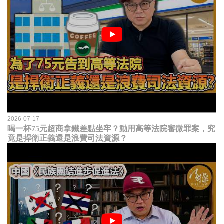
2026-07-17
喝一杯75元超商拿鐵差點坐牢？動用高等法院審微罪案，究
竟是捍衛正義還是浪費司法資源？