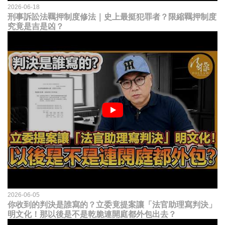
2026-06-18
刑事訴訟法羈押制度修法｜史上最挺犯罪者？限縮羈押制度
究竟是吉是凶？
2026-06-05
你收到的判決是誰寫的？立委竟提案讓「法官助理寫判決」
明文化！那以後是不是乾脆連開庭都外包出去？