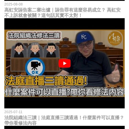
2025-08-08
高虹安誣告案二審出爐｜誣告罪有這麼容易成立？ 高虹安
不上訴就會被關？這句話其實不太對！
2025-07-11
法院組織法三讀｜法庭直播三讀通過！什麼案件可以直播？
帶你看修法內容