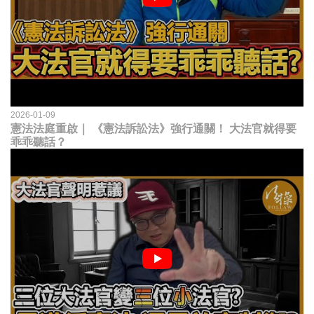
2026-01-09
憲法法庭重啟｜ 《憲法訴訟法》強行通關！ 大法官就得要
乖乖聽話？