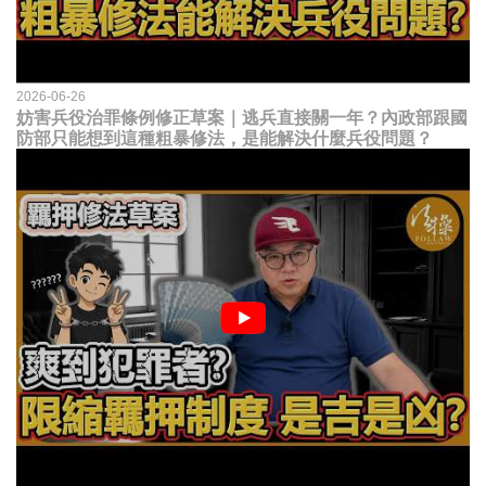
2026-06-26
妨害兵役治罪條例修正草案｜逃兵直接關一年？內政部跟國
防部只能想到這種粗暴修法，是能解決什麼兵役問題？