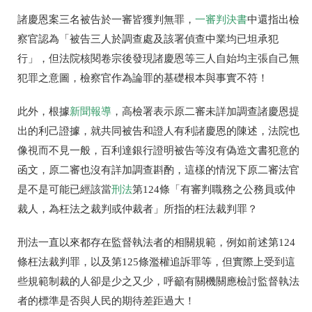
諸慶恩案三名被告於一審皆獲判無罪，
一審判決書
中還指出檢
察官認為「被告三人於調查處及該署偵查中業均已坦承犯
行」，但法院核閱卷宗後發現諸慶恩等三人自始均主張自己無
犯罪之意圖，檢察官作為論罪的基礎根本與事實不符！
此外，根據
新聞報導
，高檢署表示原二審未詳加調查諸慶恩提
出的利己證據，就共同被告和證人有利諸慶恩的陳述，法院也
像視而不見一般，百利達銀行證明被告等沒有偽造文書犯意的
函文，原二審也沒有詳加調查斟酌，這樣的情況下原二審法官
是不是可能已經該當
刑法
第124條「有審判職務之公務員或仲
裁人，為枉法之裁判或仲裁者」所指的枉法裁判罪？
刑法一直以來都存在監督執法者的相關規範，例如前述第124
條枉法裁判罪，以及第125條濫權追訴罪等，但實際上受到這
些規範制裁的人卻是少之又少，呼籲有關機關應檢討監督執法
者的標準是否與人民的期待差距過大！