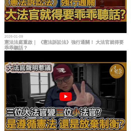
2026-01-09
憲法法庭重啟｜ 《憲法訴訟法》強行通關！ 大法官就得要
乖乖聽話？