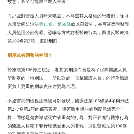
故意，甚至可能成立殺人未遂！
而那些對醫護人員呼來喚去，不尊重其人格權的患者們，除可
以傳染病防治法
第
11
條
、
第
69
條
處以罰鍰外，亦可能因對醫護
人員使用公然侮辱、恐嚇等方式妨礙醫療行為，而違反醫療法
第
106
條第
3
項、處以刑罰。
刑度或有調整的空間？
醫療法第
106
條之規定，相對於刑法而言是為了保障醫護人員
所制定的「特別法」，所以對於「攻擊醫護人員」的行為應該
要負上更重的刑事責任才更為合理。
不過當我們檢視法條後可以發現，醫療法第
106
條第
4
項與刑法
第
277
條第
2
項的傷害致死、傷害致重傷罪的刑度竟然完全一
樣，同樣是傷害導致死亡或重傷的行為，對正在進行醫療行為
的醫護人員犯下罪行理應受更大的非難，所以醫療法第
106
條