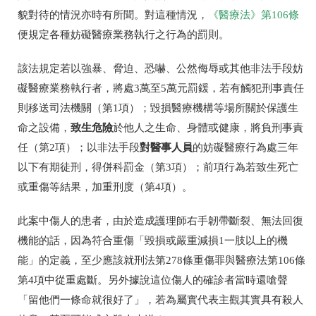
貌對待的情況亦時有所聞。對這種情況，
《醫療法》第
106
條
便規定各種妨礙醫療業務執行之行為的罰則。
該法規定若以強暴、脅迫、恐嚇、公然侮辱或其他非法手段妨
礙醫療業務執行者，將處
3
萬至
5
萬元罰鍰，若有觸犯刑事責任
則移送司法機關（第
1
項）；毀損醫療機構等場所關於保護生
致生危險
命之設備，
於他人之生命、身體或健康，將負刑事責
對醫事人員
任（第
2
項）；以非法手段
的妨礙醫療行為處三年
以下有期徒刑，得併科罰金（第
3
項）；前項行為若致生死亡
或重傷等結果，加重刑度（第
4
項）。
此案中傷人的患者，由於造成護理師右手韌帶斷裂、無法回復
機能的話，因為符合重傷「毀損或嚴重減損
1
一肢以上的機
能」的定義，至少應該就刑法第
278
條重傷罪與醫療法第
106
條
第
4
項中從重處斷。另外據說這位傷人的確診者當時還嗆聲
「留他們一條命就很好了」，若為屬實代表主觀其實具有殺人