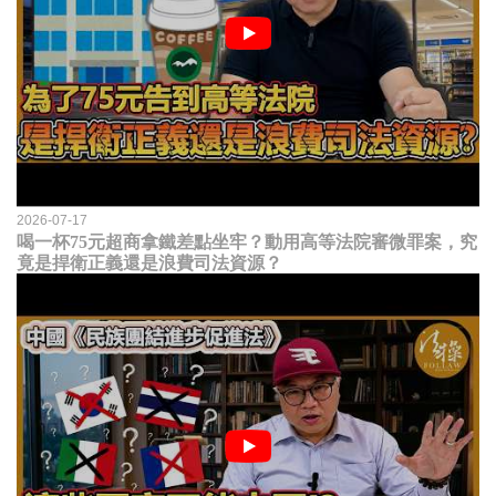
2026-07-17
喝一杯75元超商拿鐵差點坐牢？動用高等法院審微罪案，究
竟是捍衛正義還是浪費司法資源？