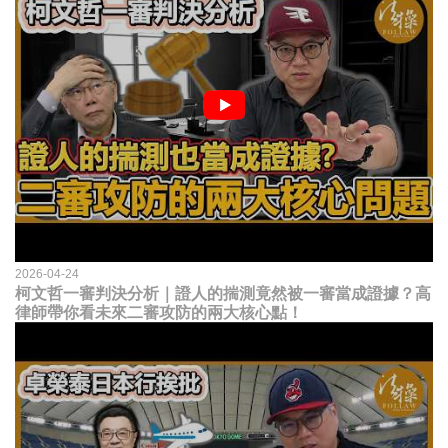
2026-04-24
柯文哲一審判決分析｜證人的揣測竟然被一審當成證據？高
律師帶你看未來二審攻防的兩大核心點！