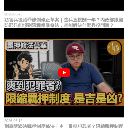
2026-06-26
妨害兵役治罪條例修正草案｜逃兵直接關一年？內政部跟國
防部只能想到這種粗暴修法，是能解決什麼兵役問題？
2026-06-18
刑事訴訟法羈押制度修法｜史上最挺犯罪者？限縮羈押制度