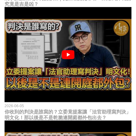
究竟是吉是凶？
2026-06-05
你收到的判決是誰寫的？立委竟提案讓「法官助理寫判決」
明文化！那以後是不是乾脆連開庭都外包出去？