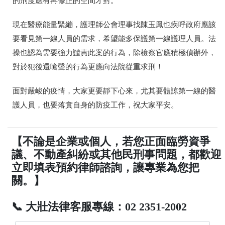
的刑度應有再修正的空間才對。
現在醫療能量緊繃，護理師公會理事找陳玉鳳也疾呼政府應該
要看見第一線人員的需求，希望能多保護第一線護理人員。法
操也認為需要強力譴責此案的行為，除檢察官應積極偵辦外，
對於犯後還嗆聲的行為
更應向法院從重求刑！
面對嚴峻的疫情，大家更要靜下心來，尤其要體諒第一線的醫
護人員，也要落實自身的防疫工作，祝大家平安。
【不論是企業或個人，若您正面臨勞資爭
議、不動產糾紛或其他民刑事問題，都歡迎
立即填表預約律師諮詢，讓專業為您把
關。】
📞 大壯法律客服專線：02 2351-2002