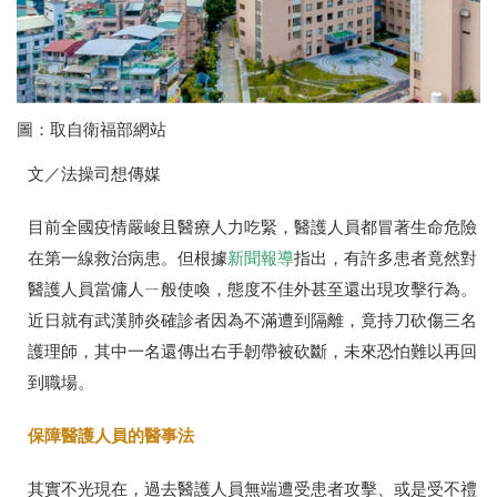
圖：取自衛福部網站
文／法操司想傳媒
目前全國疫情嚴峻且醫療人力吃緊，醫護人員都冒著生命危險
在第一線救治病患。但根據
新聞報導
指出，有許多患者竟然對
醫護人員當傭人ㄧ般使喚，態度不佳外甚至還出現攻擊行為。
近日就有武漢肺炎確診者因為不滿遭到隔離，竟持刀砍傷三名
護理師，其中一名還傳出右手韌帶被砍斷，未來恐怕難以再回
到職場。
保障醫護人員的醫事法
其實不光現在，過去醫護人員無端遭受患者攻擊、或是受不禮