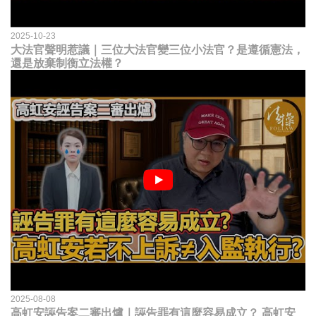
2025-10-23
大法官聲明惹議｜三位大法官變三位小法官？是遵循憲法，
還是放棄制衡立法權？
2025-08-08
高虹安誣告案二審出爐｜誣告罪有這麼容易成立？ 高虹安