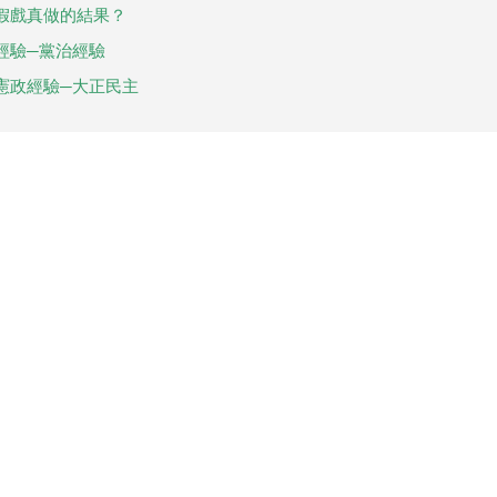
：假戲真做的結果？
經驗─黨治經驗
憲政經驗─大正民主