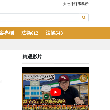
大壯律師事務所
客專欄
法操612
法操543
精選影片