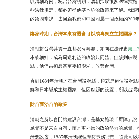
以清朝為例，統治台灣初期，清朝採取很多法律措施
些法律規定，都必須從他基本統治政策來了解。就讓
的第四堂課，去回顧我們和中國同屬一個政權的200
鄭家時期，台灣本來有機會可以成為獨立主權國家？
清朝對台灣其實一直都沒有興趣，如同在法律史
第二
本或朝鮮，成為周邊利益的政治共同體。但談判破裂
縣，他們當初想甚至要留澎湖，放棄台灣。
直到1684年清朝才在台灣設府縣，也就是這個設府
鮮和日本變成主權國家，但因府縣的設置，所以台灣
防台而治台的政策
清朝之所以會開始建設台灣，是基於施琅「屏障」說，
威脅不是來自台灣，而是更外層的政治勢力的威脅。從
灣要設省，1885年清朝總理海防事務衙門，從此可