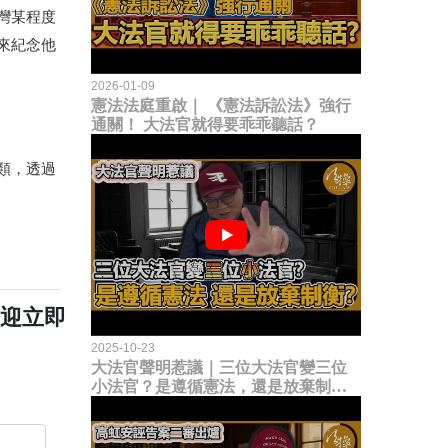
灣某程度
來紀念他
2026-01-09
憲法法庭重啟｜ 《憲法訴訟法》強行
通關！ 大法官就得要乖乖聽話？
類，透過
歡迎立即
2025-10-23
大法官聲明惹議｜三位大法官變三位
小法官？是遵循憲法，還是放棄制衡
立法權？