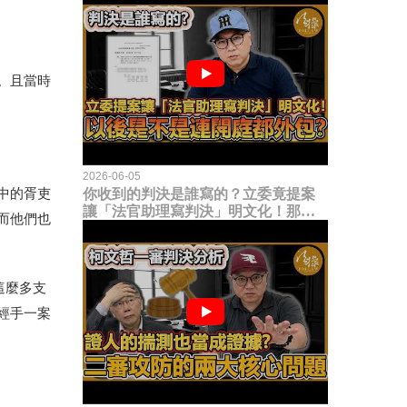
。且當時
2026-06-05
你收到的判決是誰寫的？立委竟提案
中的胥吏
讓「法官助理寫判決」明文化！那以
而他們也
後是不是乾脆連開庭都外包出去？
這麼多支
經手一案