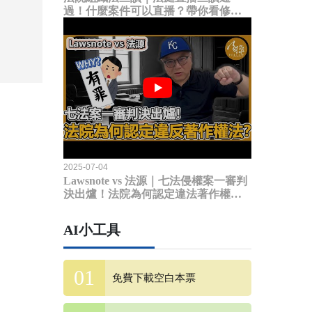
過！什麼案件可以直播？帶你看修法
內容
2025-07-04
Lawsnote vs 法源｜七法侵權案一審判
決出爐！法院為何認定違法著作權
法？
AI小工具
免費下載空白本票