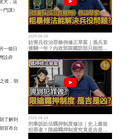
坐大，這
一門課》
2026-06-26
妨害兵役治罪條例修正草案｜逃兵直
接關一年？內政部跟國防部只能想到
另一個日
這種粗暴修法，是能解決什麼兵役問
灣設府
題？
亞之後，朝
2026-06-18
朝了解到
刑事訴訟法羈押制度修法｜史上最挺
朝宣布台
犯罪者？限縮羈押制度究竟是吉是
凶？