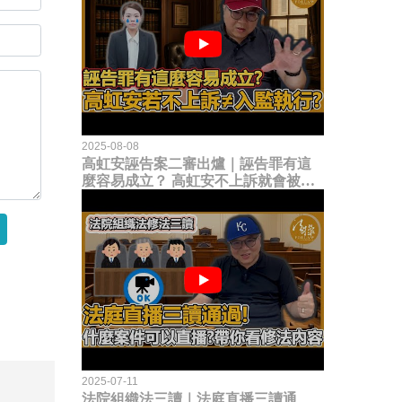
2025-08-08
高虹安誣告案二審出爐｜誣告罪有這
麼容易成立？ 高虹安不上訴就會被
關？這句話其實不太對！
2025-07-11
法院組織法三讀｜法庭直播三讀通