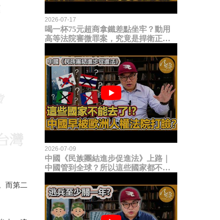
2026-07-17
喝一杯75元超商拿鐵差點坐牢？動用
高等法院審微罪案，究竟是捍衛正義
還是浪費司法資源？
2026-07-09
中國《民族團結進步促進法》上路｜
中國管到全球？所以這些國家都不能
去了？中國早就被歐洲人權法院打
。而第二
臉？