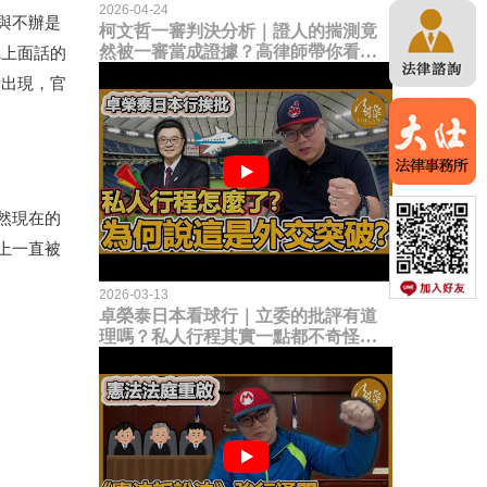
2026-04-24
與不辦是
柯文哲一審判決分析｜證人的揣測竟
然被一審當成證據？高律師帶你看未
聽上面話的
來二審攻防的兩大核心點！
會出現，官
然現在的
上一直被
2026-03-13
卓榮泰日本看球行｜立委的批評有道
理嗎？私人行程其實一點都不奇怪？
為何說這是一種外交突破？