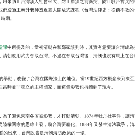
，用來防止台灣漢人社會坐大、防止原漢之前衝突、防止駐台官兵的
我們透過王泰升老師透過臺大開放式課程《台灣法律史：從前不教的
年時期。
堂課
中所提及的，當初清朝在和鄭家談判時，其實有意要讓台灣成為
，清朝改用武力奪取台灣。不過在奪取台灣後，清朝也沒有馬上在台
縣的舉動，改變了台灣在國際法上的地位。當19世紀西方概念來到東
在當時並非獨立的主權國家，而這個影響也持續到了現今。
為了避免東南各省被影響，才打動清朝。1874年牡丹社事件，讓清
陸權國家的思維出發，將台灣要塞化。1884年又發生清法戰爭，清
以看的出來，台灣設省是清朝海防政策的一環。