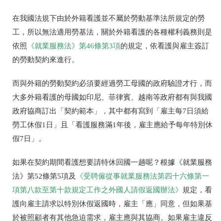
在我國法規下由於外籍看護並不屬於勞動基準法所規定的勞
工，所以無法適用勞基法，關於外籍看護的各種權利義務則是
依照
《就業服務法》第
46
條第
3
項
的規定，依看護與雇主簽訂
的勞動契約來進行。
而與外籍的勞動契約必須要經過勞工母國的政府驗證才行，而
大多外籍看護的母國如印尼、菲律賓、越南等政府都有與我國
政府協商訂出「契約範本」，其中都有寫到「雇主每
7
日須給
勞工休假
1
日」且「看護服務滿
1
年後，雇主應給予每年特別休
假
7
日」。
如果在契約期間看護想要請特休回國一趟呢？根據《就業服務
法》第
52
條第
5
項及
《受聘僱從事就業服務法第四十六條第一
項第八款至第十款規定工作之外國人請假返國辦法》
規定，看
護向雇主請求以特別休假返國時，雇主「應」同意，但如果基
於被照顧者有其他急迫需求，雇主應與其協商。如果雇主違反