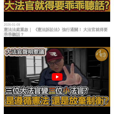
2026-01-09
憲法法庭重啟｜ 《憲法訴訟法》強行通關！ 大法官就得要
乖乖聽話？