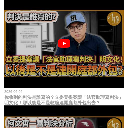
2026-06-05
你收到的判決是誰寫的？立委竟提案讓「法官助理寫判決」
明文化！那以後是不是乾脆連開庭都外包出去？