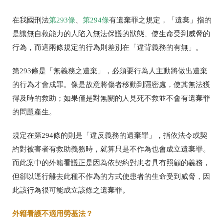
在我國刑法
第
293
條
、
第
294
條
有遺棄罪之規定，「遺棄」指的
是讓無自救能力的人陷入無法保護的狀態、使生命受到威脅的
行為，而這兩條規定的行為則差別在「違背義務的有無」。
第
293
條是「無義務之遺棄」，必須要行為人主動將做出遺棄
的行為才會成罪。像是故意將傷者移動到隱密處，使其無法獲
得及時的救助；如果僅是對無關的人見死不救並不會有遺棄罪
的問題產生。
規定在
第
294
條的則是
「違反義務的遺棄罪」
，指依法令或契
約對被害者有救助義務時，就算只是不作為也會成立遺棄罪。
而此案中的外籍看護正是因為依契約對患者具有照顧的義務，
但卻以逕行離去此種不作為的方式使患者的生命受到威脅，因
此該行為很可能成立該條之遺棄罪。
外籍看護不適用勞基法？