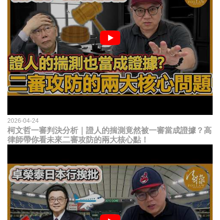
2026-04-24
柯文哲一審判決分析｜證人的揣測竟然被一審當成證據？高
律師帶你看未來二審攻防的兩大核心點！