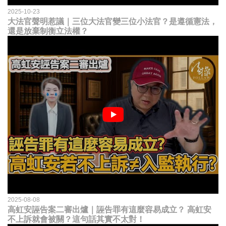
2025-10-23
大法官聲明惹議｜三位大法官變三位小法官？是遵循憲法，
還是放棄制衡立法權？
2025-08-08
高虹安誣告案二審出爐｜誣告罪有這麼容易成立？ 高虹安
不上訴就會被關？這句話其實不太對！