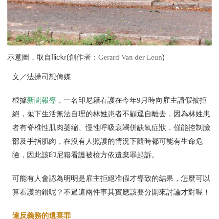
示意圖，取自flickr(
)
創作者：Gerard Van der Leun
文／法操司想傳媒
根據
新聞報導
，一名印尼籍看護在今年
9
月時向雇主請假被拒
絕，拋下生活無法自理的林姓患者不顧逕自離去，因為林姓患
者有脊椎性肌肉萎縮、慢性呼吸衰竭併缺氧症狀，僅能控制臉
部及手指肌肉，在沒有人照護的情況下隨時都可能有生命危
險，因此該印尼籍看護被檢方依遺棄罪起訴。
可能有人會認為明明是雇主拒絕准假才導致的結果，怎麼可以
算看護的錯呢？不過這兩件事其實應該要分開來討論才對喔！
違反義務的遺棄罪