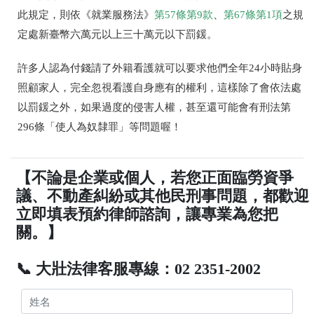
此規定，則依《就業服務法》
第
57
條第
9
款
、
第
67
條第
1
項
之規
定處新臺幣六萬元以上三十萬元以下罰鍰。
許多人認為付錢請了外籍看護就可以要求他們全年
24
小時貼身
照顧家人，完全忽視看護自身應有的權利，這樣除了會依法處
以罰鍰之外，如果過度的侵害人權，甚至還可能會有
刑法第
296
條「使人為奴隸罪」等問題喔！
【不論是企業或個人，若您正面臨勞資爭
議、不動產糾紛或其他民刑事問題，都歡迎
立即填表預約律師諮詢，讓專業為您把
關。】
📞 大壯法律客服專線：02 2351-2002