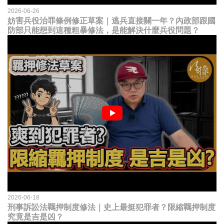
2026-06-26
妨害兵役治罪條例修正草案｜逃兵直接關一年？內政部跟國
防部只能想到這種粗暴修法，是能解決什麼兵役問題？
2026-06-18
刑事訴訟法羈押制度修法｜史上最挺犯罪者？限縮羈押制度
究竟是吉是凶？