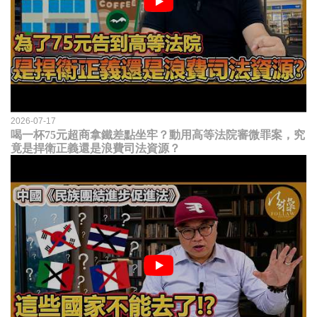
2026-07-17
喝一杯75元超商拿鐵差點坐牢？動用高等法院審微罪案，究
竟是捍衛正義還是浪費司法資源？