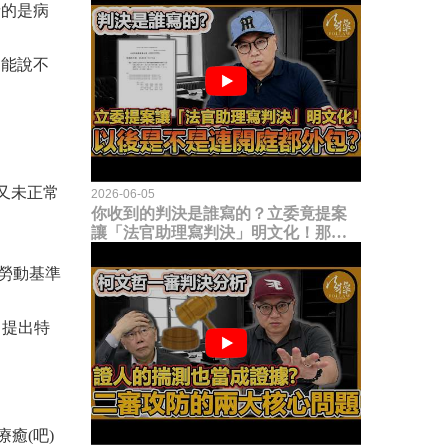
請的是病
不能說不
又未正常
2026-06-05
你收到的判決是誰寫的？立委竟提案
讓「法官助理寫判決」明文化！那以
後是不是乾脆連開庭都外包出去？
勞動基準
即提出特
癒(吧)