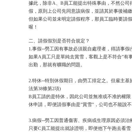
據此，除非A、B員工能提出特殊事由，不然公司
假，原則上公司先同意該病假，並請其於事後補繳
但如果公司並未明定請假程序，那員工臨時要請
喔！
二、請假假別是否符合規定？
1.事假─勞工因有事故必須親自處理者，得請事假(
如果A員工只是單純去賞雪，客觀上是不符合”有
出勤，那就有曠職的問題。
2.特休─特別休假期日，由勞工排定之。但雇主
法第38條第2項)
B員工請的是特休，因此公司並無准或不准的權限
休申請，即便請假事由是”賞雪”，公司也不能說不
3.病假─勞工因普通傷害、疾病或生理原因必須治
只要C員工能提出就診證明，即便他下午跑去看雪