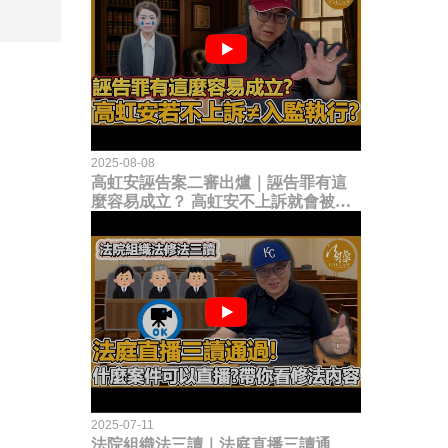
2025-08-08
高虹安誣告案二審出爐｜誣告罪有這
麼容易成立？ 高虹安不上訴就會被
關？這句話其實不太對！
2025-07-11
法院組織法三讀｜法庭直播三讀通