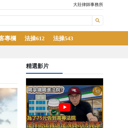
大壯律師事務所
客專欄
法操612
法操543
精選影片