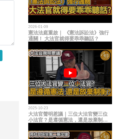
2026-01-09
憲法法庭重啟｜ 《憲法訴訟法》強行
通關！ 大法官就得要乖乖聽話？
2025-10-23
大法官聲明惹議｜三位大法官變三位
小法官？是遵循憲法，還是放棄制衡
立法權？