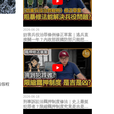
2026-06-26
妨害兵役治罪條例修正草案｜逃兵直
接關一年？內政部跟國防部只能想到
這種粗暴修法，是能解決什麼兵役問
題？
請假程
2026-06-18
刑事訴訟法羈押制度修法｜史上最挺
犯罪者？限縮羈押制度究竟是吉是
凶？