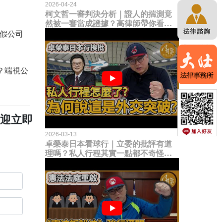
2026-04-24
柯文哲一審判決分析｜證人的揣測竟
然被一審當成證據？高律師帶你看未
來二審攻防的兩大核心點！
理假公司
？端視公
歡迎立即
2026-03-13
卓榮泰日本看球行｜立委的批評有道
理嗎？私人行程其實一點都不奇怪？
為何說這是一種外交突破？