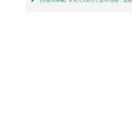
【勞基法專欄】常見六大給付工資NG態樣，提