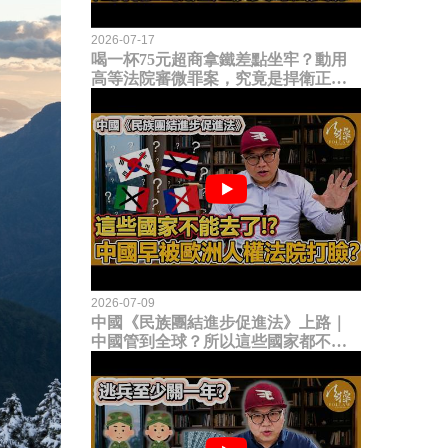
2026-07-17
喝一杯75元超商拿鐵差點坐牢？動用
高等法院審微罪案，究竟是捍衛正義
還是浪費司法資源？
2026-07-09
中國《民族團結進步促進法》上路｜
中國管到全球？所以這些國家都不能
去了？中國早就被歐洲人權法院打
臉？