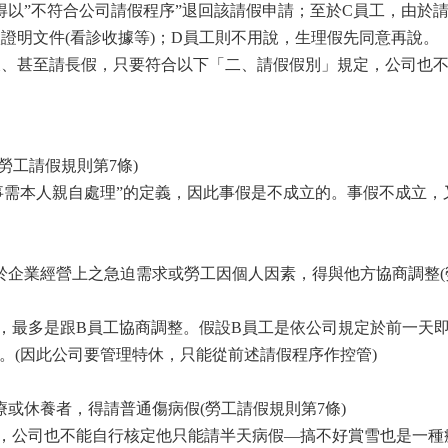
得以”不符合公司請假程序”退回該請假申請；至於C員工，由於
證明文件(看診收據等)；D員工則不用說，生理假先同意再說。
假、甚至請長假，只要符合以下「二、請假假別」規定，公司也
勞工請假規則第7條)
事需本人親自處理”的定義，因此事假是不成立的。事假不成立，
基於企業經營上之急迫需求或勞工因個人因素，得與他方協商調整(
，最多是跟B員工協商調整。假設B員工是依公司規定於前一天
。(因此公司要管理特休，只能從前述請假程序作控管)
療或休養者，得請普通傷病假(勞工請假規則第7條)
，公司也不能自行核定他只能請半天病假—搞不好賞雪也是一種療