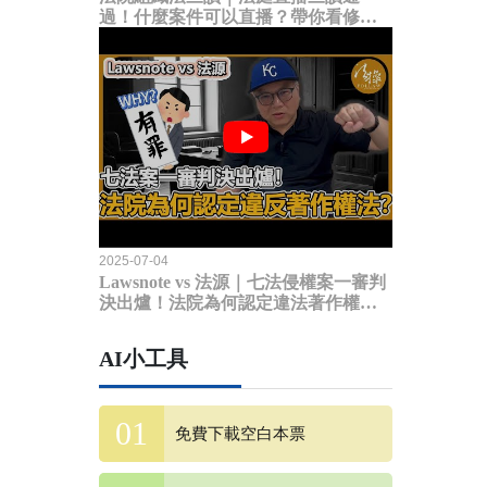
過！什麼案件可以直播？帶你看修法
內容
2025-07-04
Lawsnote vs 法源｜七法侵權案一審判
決出爐！法院為何認定違法著作權
法？
AI小工具
免費下載空白本票