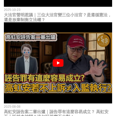
2025-10-23
大法官聲明惹議｜三位大法官變三位小法官？是遵循憲法，
還是放棄制衡立法權？
2025-08-08
高虹安誣告案二審出爐｜誣告罪有這麼容易成立？ 高虹安