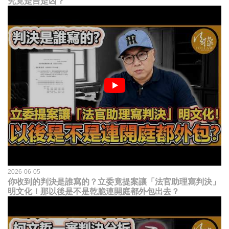
究竟是吉是凶？
2026-06-05
你收到的判決是誰寫的？立委竟提案讓「法官助理寫判決」
明文化！那以後是不是乾脆連開庭都外包出去？