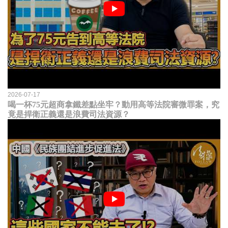
2026-07-17
喝一杯75元超商拿鐵差點坐牢？動用高等法院審微罪案，究
竟是捍衛正義還是浪費司法資源？