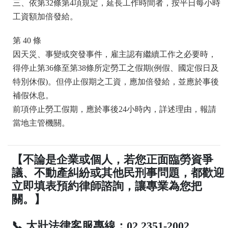
三、依第32條第4項規定，延長工作時間者，按平日每小時
工資額加倍發給。
第 40 條
因天災、事變或突發事件，雇主認有繼續工作之必要時，
得停止第36條至第38條所定勞工之假期(例假、國定假日及
特別休假)。但停止假期之工資，應加倍發給，並應於事後
補假休息。
前項停止勞工假期，應於事後24小時內，詳述理由，報請
當地主管機關。
【不論是企業或個人，若您正面臨勞資爭
議、不動產糾紛或其他民刑事問題，都歡迎
立即填表預約律師諮詢，讓專業為您把
關。】
📞 大壯法律客服專線：02 2351-2002