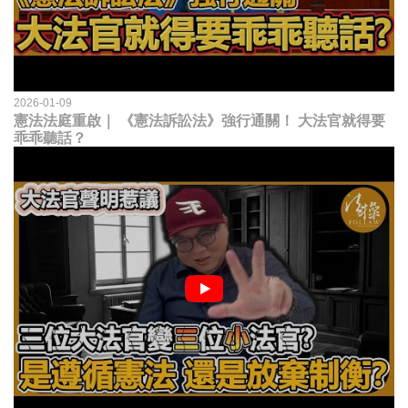
2026-01-09
憲法法庭重啟｜ 《憲法訴訟法》強行通關！ 大法官就得要
乖乖聽話？