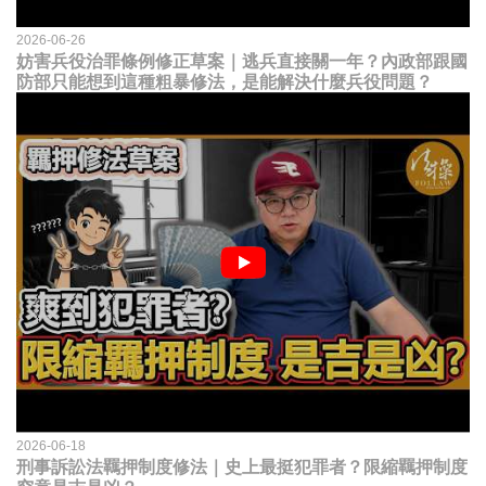
2026-06-26
妨害兵役治罪條例修正草案｜逃兵直接關一年？內政部跟國
防部只能想到這種粗暴修法，是能解決什麼兵役問題？
2026-06-18
刑事訴訟法羈押制度修法｜史上最挺犯罪者？限縮羈押制度