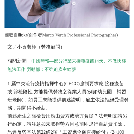
圖取自flickr(創作者
)
Marco Verch Professional Photographer
文／小賀老師（勞務顧問）
相關新聞：
中國時報—部分行業未接種疫苗14天、不做快篩
無法工作 勞動部：不強迫雇主給薪
1.屬中央流行疫情指揮中心(CECC)強制要求應 接種疫苗
或 篩檢陰性 方能提供勞務之從業人員(例如幼兒園、補習
班老師)，如員工未能提供前述證明，雇主依法拒絕受理勞
務，期間得不給薪。
前述產生之篩檢費用應由資方或勞方負擔？法無明文請另
行約定，請注意如未取得勞方同意前即逕行自薪資扣除，
恐違反勞基法第22條2項「工資應全額直接給付」(2~100