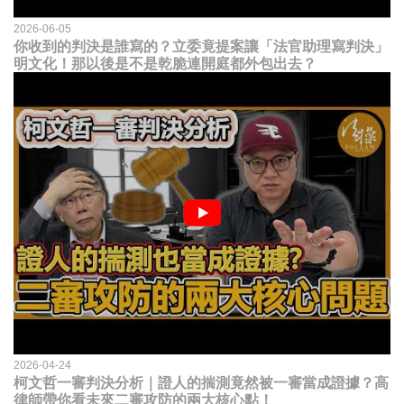
2026-06-05
你收到的判決是誰寫的？立委竟提案讓「法官助理寫判決」
明文化！那以後是不是乾脆連開庭都外包出去？
2026-04-24
柯文哲一審判決分析｜證人的揣測竟然被一審當成證據？高
律師帶你看未來二審攻防的兩大核心點！