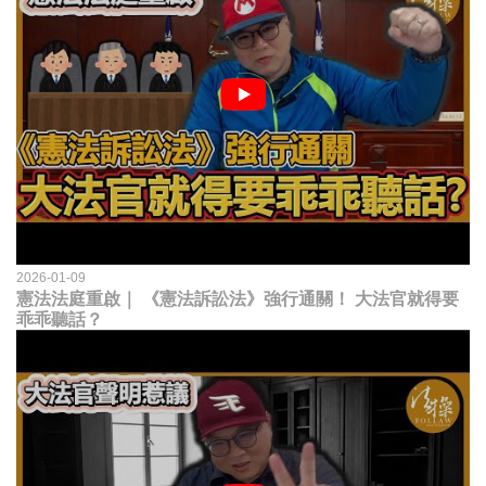
2026-01-09
憲法法庭重啟｜ 《憲法訴訟法》強行通關！ 大法官就得要
乖乖聽話？