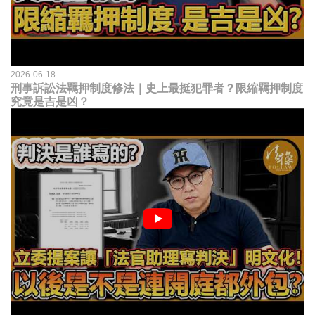
2026-06-18
刑事訴訟法羈押制度修法｜史上最挺犯罪者？限縮羈押制度
究竟是吉是凶？