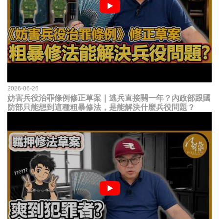
2026-06-26
妨害兵役治罪條例修正草案｜逃兵直接關一年？內政部跟國
防部只能想到這種粗暴修法，是能解決什麼兵役問題？