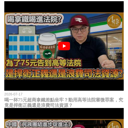
2026-07-17
喝一杯75元超商拿鐵差點坐牢？動用高等法院審微罪案，究
竟是捍衛正義還是浪費司法資源？