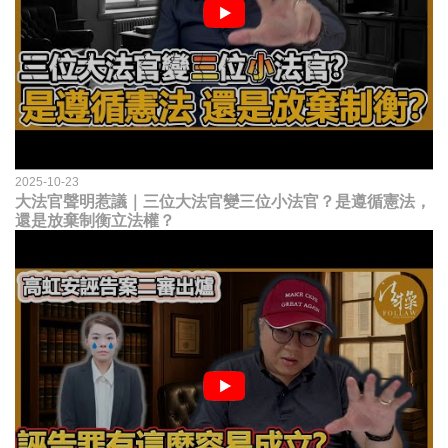
2025-10-23
大法官聲明惹議｜三位大法官變三位小法官？是遵循憲法，
還是放棄制衡立法權？