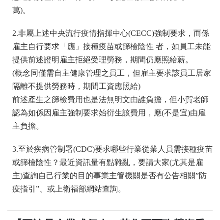
萬)。
2.非屬上述中央流行疫情指揮中心(CECC)強制要求，而係
雇主自行要求「應」接種疫苗或篩檢陰性 者，如員工未能
提供前述證明雇主拒絕受理勞務，期間仍應照給薪。
(概念同僅需自主健康管理之員工，但雇主要求該員工居家
隔離不提供勞務時，期間工資應照給)
前述產生之篩檢費用也是法無明文由誰負擔，但小賀老師
認為如係因雇主強制要求始衍生該費用，應(不是宜)由雇
主負擔。
3.至於疾病管制署(CDC)要求哪些行業從業人員需接種疫苗
或篩檢陰性？最近資訊量有點雜亂，要請大家(尤其是雇
主)查詢自己行業的目的事業主管機關是否有公告相關”防
疫指引”、或上衛福部網站查詢。