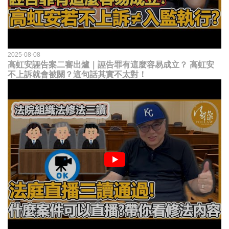
2025-08-08
高虹安誣告案二審出爐｜誣告罪有這麼容易成立？ 高虹安
不上訴就會被關？這句話其實不太對！