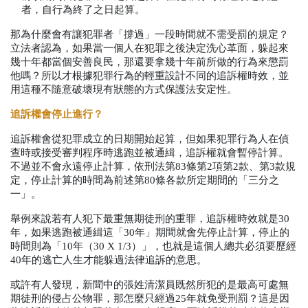
者，自行為終了之日起算。
那為什麼會有讓犯罪者「撐過」一段時間就不需受罰的規定？
立法者認為，如果當一個人在犯罪之後決定洗心革面，躲起來
幾十年都當個安善良民，那還要拿幾十年前所做的行為來懲罰
他嗎？所以才根據犯罪行為的輕重設計不同的追訴權時效，並
用這種不隨意破壞現有狀態的方式保護法安定性。
追訴權會停止進行？
追訴權會從犯罪成立的日期開始起算，但如果犯罪行為人在偵
查時或接受審判程序時逃跑並被通緝，追訴權就會暫停計算。
不過並不會永遠停止計算，依刑法第
83
條第
2
項第
2
款、第
3
款規
定，停止計算的時間為前述第
80
條各款所定期間的「三分之
一」。
舉例來說若有人犯下最重無期徒刑的重罪，追訴權時效就是
30
年，如果逃跑被通緝這「
30
年」期間就會先停止計算，停止的
時間則為「
10
年（
30 X 1/3
）」，也就是這個人總共必須要歷經
40
年的逃亡人生才能躲過法律追訴的意思。
或許有人發現，新聞中的張姓清潔員既然所犯的是最高可處無
期徒刑的侵占公物罪，那怎麼只經過
25
年就免受刑罰？這是因