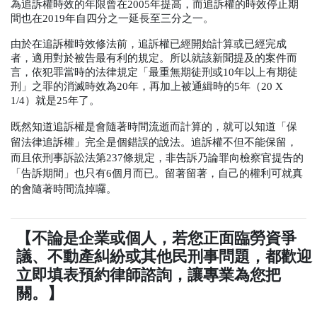
為追訴權時效的年限曾在
2005
年提高，而追訴權的時效停止期
間也在
2019
年自四分之一延長至三分之一。
由於在追訴權時效修法前，追訴權已經開始計算或已經完成
者，適用對於被告最有利的規定。所以就該新聞提及的案件而
言，依犯罪當時的法律規定「最重無期徒刑或
10
年以上有期徒
刑」之罪的消滅時效為
20
年，再加上被通緝時的
5
年（
20 X 
1/4
）就是
25
年了。
既然知道追訴權是會隨著時間流逝而計算的，就可以知道「保
留法律追訴權」完全是個錯誤的說法。追訴權不但不能保留，
而且依刑事訴訟法第
237
條規定，非告訴乃論罪向檢察官提告的
「告訴期間」也只有
6
個月而已。留著留著，自己的權利可就真
的會隨著時間流掉囉。
【不論是企業或個人，若您正面臨勞資爭
議、不動產糾紛或其他民刑事問題，都歡迎
立即填表預約律師諮詢，讓專業為您把
關。】