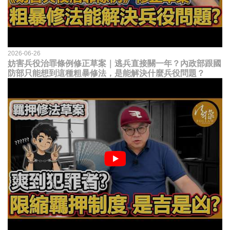
2026-06-26
妨害兵役治罪條例修正草案｜逃兵直接關一年？內政部跟國
防部只能想到這種粗暴修法，是能解決什麼兵役問題？