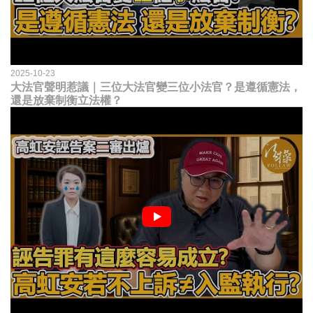
2025-10-23
大法官聲明惹議｜三位大法官變三位小法官？是遵循憲法，
還是放棄制衡立法權？