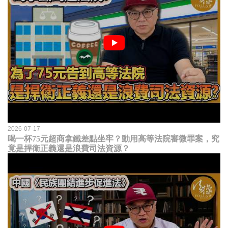
2026-07-17
喝一杯75元超商拿鐵差點坐牢？動用高等法院審微罪案，究
竟是捍衛正義還是浪費司法資源？