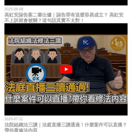
2025-08-08
高虹安誣告案二審出爐｜誣告罪有這麼容易成立？ 高虹安
不上訴就會被關？這句話其實不太對！
2025-07-11
法院組織法三讀｜法庭直播三讀通過！什麼案件可以直播？
帶你看修法內容