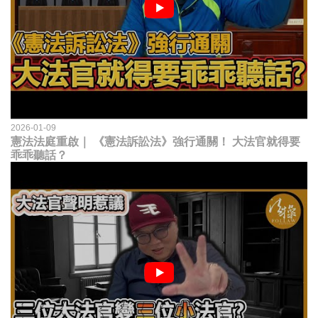
2026-01-09
憲法法庭重啟｜ 《憲法訴訟法》強行通關！ 大法官就得要
乖乖聽話？