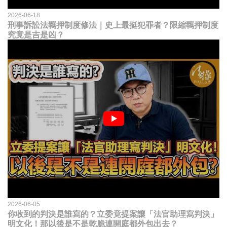
2026-06-18
刑事訴訟法羈押制度修法｜史上最挺犯罪者？限縮羈押制度
究竟是吉是凶？
2026-06-05
你收到的判決是誰寫的？立委竟提案讓「法官助理寫判決」
明文化！那以後是不是乾脆連開庭都外包出去？