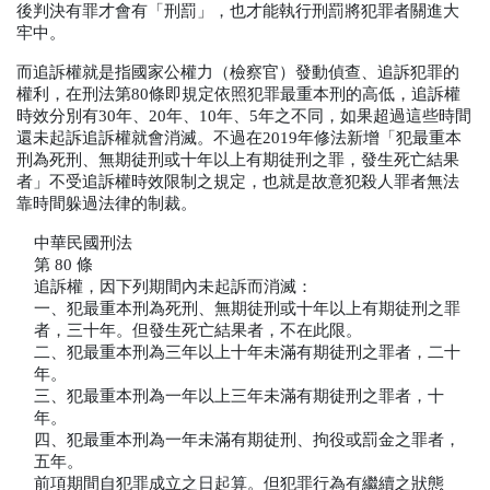
後判決有罪才會有「刑罰」，也才能執行刑罰將犯罪者關進大
牢中。
而追訴權就是指國家公權力（檢察官）發動偵查、追訴犯罪的
權利，在刑法第
80
條即規定依照犯罪最重本刑的高低，追訴權
時效分別有
30
年、
20
年、
10
年、
5
年之不同，如果超過這些時間
還未起訴追訴權就會消滅。不過在
2019
年修法新增「犯最重本
刑為死刑、無期徒刑或十年以上有期徒刑之罪，發生死亡結果
者」不受追訴權時效限制之規定，也就是故意犯殺人罪者無法
靠時間躲過法律的制裁。
中華民國刑法
第
 80 
條
追訴權，因下列期間內未起訴而消滅：
一、犯最重本刑為死刑、無期徒刑或十年以上有期徒刑之罪
者，三十年。但發生死亡結果者，不在此限。
二、犯最重本刑為三年以上十年未滿有期徒刑之罪者，二十
年。
三、犯最重本刑為一年以上三年未滿有期徒刑之罪者，十
年。
四、犯最重本刑為一年未滿有期徒刑、拘役或罰金之罪者，
五年。
前項期間自犯罪成立之日起算。但犯罪行為有繼續之狀態