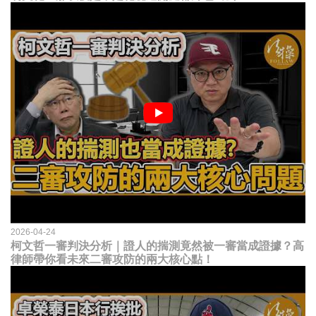
2026-04-24
柯文哲一審判決分析｜證人的揣測竟然被一審當成證據？高
律師帶你看未來二審攻防的兩大核心點！