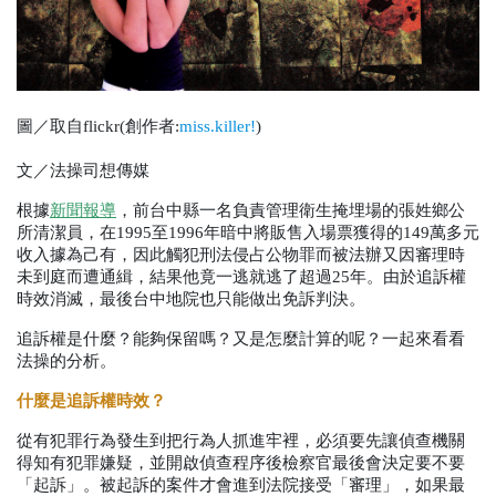
圖／取自flickr(創作者:
miss.killer!
)
文／法操司想傳媒
根據
新聞報導
，前台中縣一名負責管理衛生掩埋場的張姓鄉公
所清潔員，在
1995
至
1996
年暗中將販售入場票獲得的
149
萬多元
收入據為己有，因此觸犯刑法侵占公物罪而被法辦又因審理時
未到庭而遭通緝，結果他竟一逃就逃了超過
25
年。由於追訴權
時效消滅，最後台中地院也只能做出免訴判決。
追訴權是什麼？能夠保留嗎？又是怎麼計算的呢？一起來看看
法操的分析。
什麼是追訴權時效？
從有犯罪行為發生到把行為人抓進牢裡，必須要先讓偵查機關
得知有犯罪嫌疑，並開啟偵查程序後檢察官最後會決定要不要
「起訴」。被起訴的案件才會進到法院接受「審理」，如果最