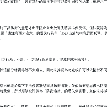
明確的關聯性，若在其他的情況下也可能產生同樣的結果，就表示
於正當防衛的意思才出手阻止並出於過失將其推倒受傷。但法院認
），屬「應注意而未注意」的過失行為與「必須出於防衛意思而反擊」
。
利之行為，不罰。但防衛行為過當者，得減輕或免除其刑。
掉這部分總覺得說不太過去。因此法操認為此處或許可以依情狀不
蔡男就處於當下不法侵害狀態而具防衛情狀，並依防衛意思做出防
翁受傷，所以應該被評價為「防衛過當」的過失傷害罪，並依法得
攻擊而出手「防衛」，那就會形成「誤想防衛」，雖然是處於保護