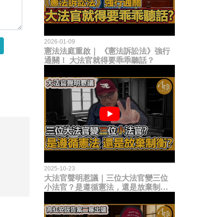
2026-01-09
憲法法庭重啟｜ 《憲法訴訟法》強行
通關！ 大法官就得要乖乖聽話？
2025-10-23
大法官聲明惹議｜三位大法官變三位
小法官？是遵循憲法，還是放棄制衡
立法權？