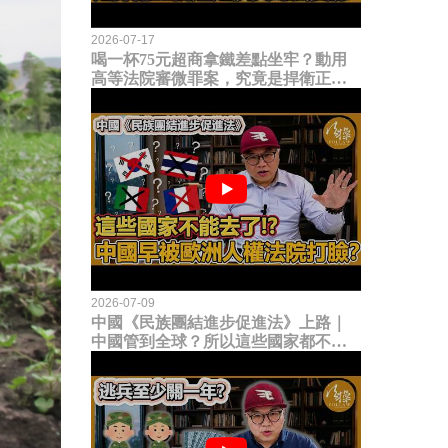
2026-07-17
喝一杯75元超商拿鐵差點坐牢？動用
高等法院審微罪案，究竟是捍衛正義
還是浪費司法資源？
2026-07-09
中國《民族團結進步促進法》上路｜
中國管到全球？所以這些國家都不能
去了？中國早就被歐洲人權法院打
臉？