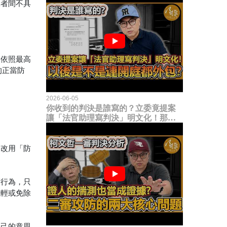
二者間不具
為依照最高
的正當防
2026-06-05
你收到的判決是誰寫的？立委竟提案
讓「法官助理寫判決」明文化！那以
後是不是乾脆連開庭都外包出去？
同改用「防
衛行為，只
減輕或免除
自己的意思