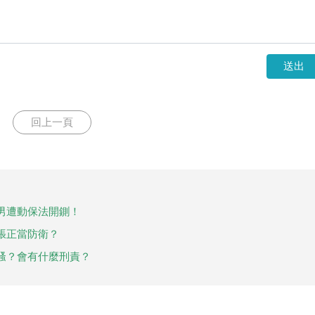
送出
回上一頁
男遭動保法開鍘！
張正當防衛？
騷？會有什麼刑責？