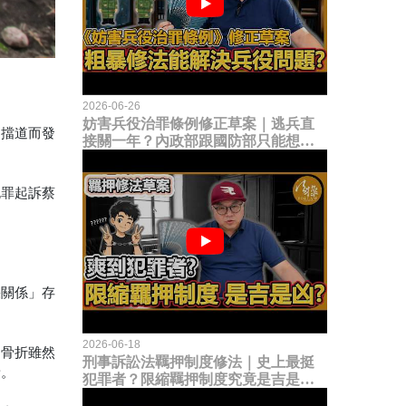
2026-06-26
妨害兵役治罪條例修正草案｜逃兵直
為擋道而發
接關一年？內政部跟國防部只能想到
這種粗暴修法，是能解決什麼兵役問
題？
死罪起訴蔡
果關係」存
2026-06-18
，骨折雖然
刑事訴訟法羈押制度修法｜史上最挺
責。
犯罪者？限縮羈押制度究竟是吉是
凶？