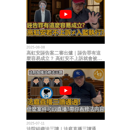
2025-08-08
高虹安誣告案二審出爐｜誣告罪有這
麼容易成立？ 高虹安不上訴就會被
關？這句話其實不太對！
2025-07-11
法院組織法三讀｜法庭直播三讀通