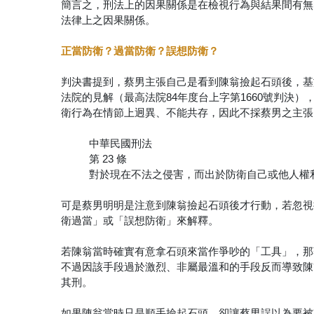
簡言之，刑法上的因果關係是在檢視行為與結果間有無
法律上之因果關係。
正當防衛？過當防衛？誤想防衛？
判決書提到，蔡男主張自己是看到陳翁撿起石頭後，基
法院的見解（最高法院84年度台上字第1660號判決
衛行為在情節上迥異、不能共存，因此不採蔡男之主張
中華民國刑法
第 23 條
對於現在不法之侵害，而出於防衛自己或他人權
可是蔡男明明是注意到陳翁撿起石頭後才行動，若忽視
衛過當」或「誤想防衛」來解釋。
若陳翁當時確實有意拿石頭來當作爭吵的「工具」，那
不過因該手段過於激烈、非屬最溫和的手段反而導致陳
其刑。
如果陳翁當時只是順手撿起石頭，卻讓蔡男誤以為要被