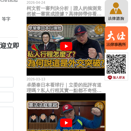
2026-04-24
柯文哲一審判決分析｜證人的揣測竟
然被一審當成證據？高律師帶你看未
」等字
來二審攻防的兩大核心點！
歡迎立即
2026-03-13
卓榮泰日本看球行｜立委的批評有道
理嗎？私人行程其實一點都不奇怪？
為何說這是一種外交突破？