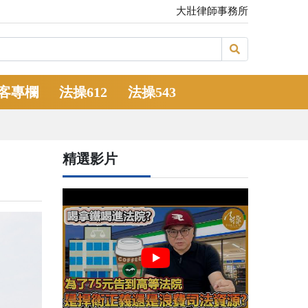
大壯律師事務所
客專欄
法操612
法操543
精選影片