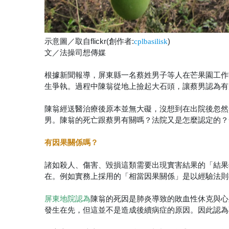
示意圖／取自flickr(創作者:
)
cplbasilisk
文／法操司想傳媒
根據新聞報導，屏東縣一名蔡姓男子等人在芒果園工作
生爭執。過程中陳翁從地上撿起大石頭，讓蔡男認為有
陳翁經送醫治療後原本並無大礙，沒想到在出院後忽然
男。陳翁的死亡跟蔡男有關嗎？法院又是怎麼認定的？
有因果關係嗎？
諸如殺人、傷害、毀損這類需要出現實害結果的「結果
在。例如實務上採用的「相當因果關係」是以經驗法則
陳翁的死因是肺炎導致的敗血性休克與心
屏東地院認為
發生在先，但這並不是造成後續病症的原因。因此認為