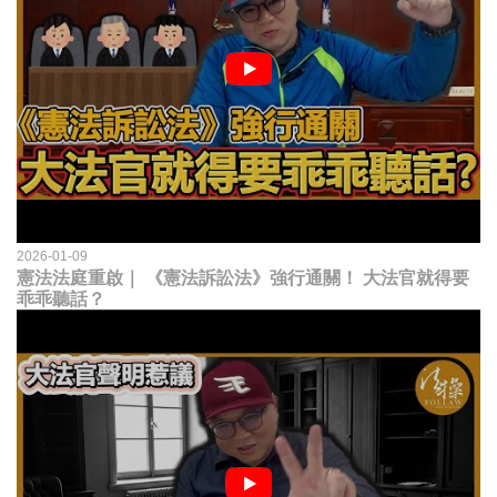
2026-01-09
憲法法庭重啟｜ 《憲法訴訟法》強行通關！ 大法官就得要
乖乖聽話？