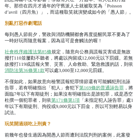
年。那些在四月才過年的守舊派人士就被取笑為「
Poisson 
d’avril
（四月魚）」，而這種取笑就演變成如今的「愚人節」。
別亂打惡作劇電話
每到愚人節前夕，警政與消防機關都會再度提醒民眾不要為了
一時好玩而隨意報案，因為這可是會觸法的喔！
社會秩序維護法第
85
條
規定，隨意向公務員謊報災害或是無故
撥打
110
並屢勸不聽者，將處以拘留或
12,000
元以下罰鍰。若無
故撥打
119
或謊報火警、災害、人命救助、緊急救護的話，則依
消防法第
36
條第
1
款
可以處
3,000
至
12,000
元罰鍰。
不僅如此，如果故意向檢警謊報犯罪情節還有可能觸犯刑法誣
告罪，若有明確指出「犯人」會犯下
第
169
條的普通誣告罪
，將
面臨
7
年以下有期徒刑；如果沒有明確指出是誰犯罪，或是憑空
杜撰一個犯罪者，則依
第
171
條第
1
項
「未指定犯人誣告罪」處
1
年以下有期徒刑、拘役或
9,000
元以下罰金，所以可別輕易以身
試法。
玩笑開過頭吃上刑責？
前幾年也發生過因為開愚人節而遭到法院判刑的案例，此案發