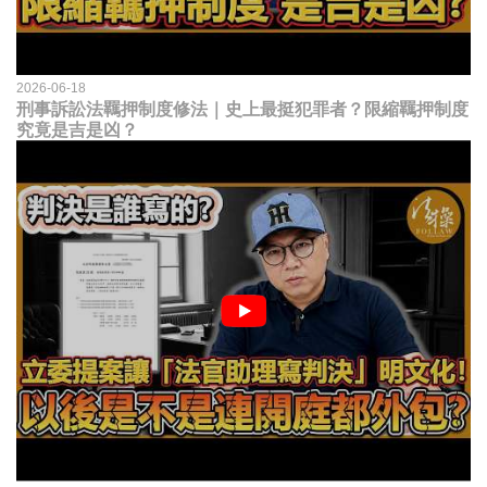
2026-06-18
刑事訴訟法羈押制度修法｜史上最挺犯罪者？限縮羈押制度
究竟是吉是凶？