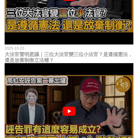
2025-10-23
大法官聲明惹議｜三位大法官變三位小法官？是遵循憲法，
還是放棄制衡立法權？