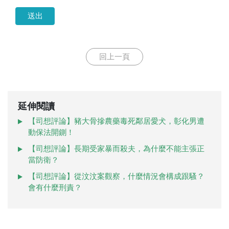
送出
回上一頁
延伸閱讀
【司想評論】豬大骨摻農藥毒死鄰居愛犬，彰化男遭
動保法開鍘！
【司想評論】長期受家暴而殺夫，為什麼不能主張正
當防衛？
【司想評論】從汶汶案觀察，什麼情況會構成跟騷？
會有什麼刑責？