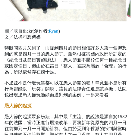
圖／取自flickr(創作者:
Ryan
)
文／法操司想傳媒
轉眼間四月又到了，而提到四月的節日相信許多人第一個聯想
到的就是四月一日的愚人節了。雖然根據我國內政部所訂定的
《紀念日及節日實施辦法》，愚人節並不屬於任何一種紀念日
或國定假日，但由於在當日「整人」被認為屬於「合理」的行
為，所以依然存在感十足。
不過並不是什麼玩笑都可以在愚人節開的喔！畢竟並不是所有
行為都能以「玩笑」開脫，該負的法律責任還是該承擔，法院
也出現過愚人節玩過頭而遭判刑的案例，一起來看看。
愚人節的起源
愚人節的起源眾多紛紜，其中最「主流」的說法是源自於
1582
年的法國，當時正進行曆法改革，要將新年從原先的四月一日
往前挪到一月一日開始計算。但由於受到守舊派的抵制與當時
訊息傳輸不便等影響，導致有人在一月過年、有人在四月過