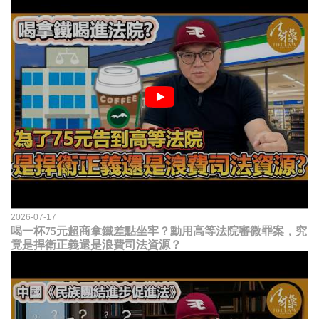
2026-07-17
喝一杯75元超商拿鐵差點坐牢？動用高等法院審微罪案，究
竟是捍衛正義還是浪費司法資源？