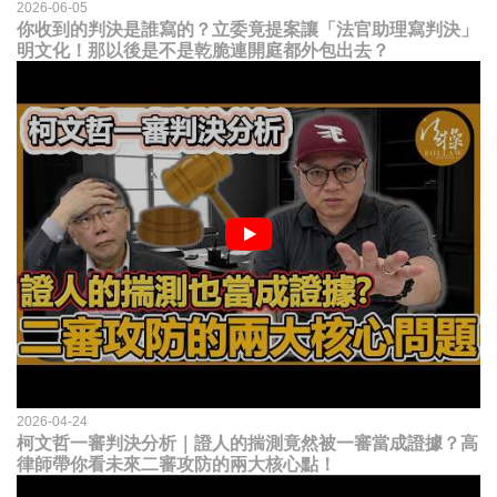
2026-06-05
你收到的判決是誰寫的？立委竟提案讓「法官助理寫判決」
明文化！那以後是不是乾脆連開庭都外包出去？
2026-04-24
柯文哲一審判決分析｜證人的揣測竟然被一審當成證據？高
律師帶你看未來二審攻防的兩大核心點！