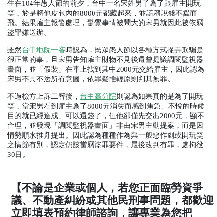
生在
104
年愚人節的前夕，台中一名宋姓男子為了跟雇主開玩
笑，於是將他皮包內的
8000
元都藏起來，並謊稱說錢不翼而
飛。結果雇主報警處理，驚覺事情被鬧大的宋男就因此被依竊
盜罪嫌送辦。
雖然
台中地院一審
時認為，民眾愚人節以各種方式捉弄欺騙是
很正常的事，且宋男告知雇主財物不見後還曾提議調閱監視器
畫面，並「假裝」在車上找到其中
2000
元交給雇主，因此認為
宋男不具不法所有意圖，依罪疑惟輕原則判其無罪。
不過檢方上訴二審後，
台中高分院
則認為如果真的是為了開玩
笑，當宋男看到雇主為了
8000
元消失而感到焦急、不悅的時候
目的就已經達成、可以還錢了，但他卻僅先交出
2000
元，顯不
合理，並發現「調閱監視器畫面」非由宋男主動提案，而是因
情勢順水推舟提出。因此認為種種作為與一般惡作劇或開玩笑
之情節有別，認定仍該當竊盜罪要件，最後改判有罪，處拘役
30
日。
【不論是企業或個人，若您正面臨勞資爭
議、不動產糾紛或其他民刑事問題，都歡迎
立即填表預約律師諮詢，讓專業為您把