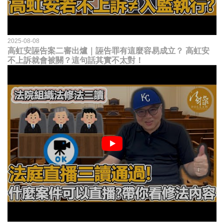
2025-08-08
高虹安誣告案二審出爐｜誣告罪有這麼容易成立？ 高虹安
不上訴就會被關？這句話其實不太對！