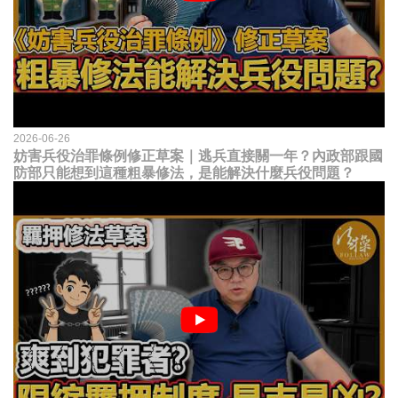
2026-06-26
妨害兵役治罪條例修正草案｜逃兵直接關一年？內政部跟國
防部只能想到這種粗暴修法，是能解決什麼兵役問題？