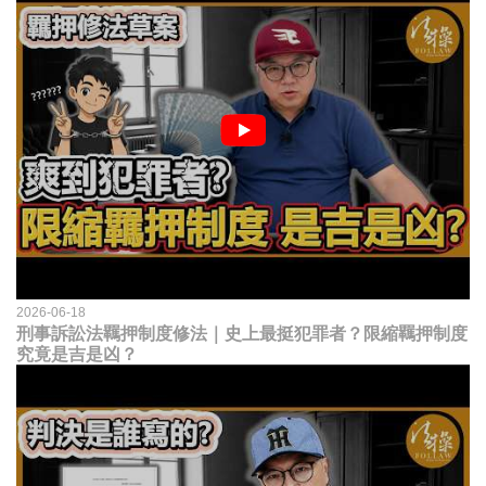
2026-06-18
刑事訴訟法羈押制度修法｜史上最挺犯罪者？限縮羈押制度
究竟是吉是凶？