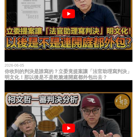
2026-06-05
你收到的判決是誰寫的？立委竟提案讓「法官助理寫判決」
明文化！那以後是不是乾脆連開庭都外包出去？