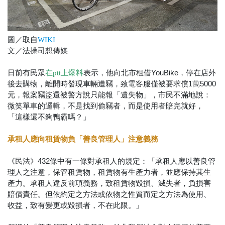
圖／取自
WIKI
文／法操司想傳媒
日前有民眾
表示，他向北市租借YouBike，停在店外
在ptt上爆料
後去購物，離開時發現車輛遭竊，致電客服僅被要求償1萬5000
元，報案竊盜還被警方說只能報「遺失物」，市民不滿地說：
微笑單車的邏輯，不是找到偷竊者，而是使用者賠完就好，
「這樣還不夠鴨霸嗎？」
承租人應向租賃物負「善良管理人」注意義務
《民法》432條中有一條對承租人的規定：「承租人應以善良管
理人之注意，保管租賃物，租賃物有生產力者，並應保持其生
產力。承租人違反前項義務，致租賃物毀損、滅失者，負損害
賠償責任。但依約定之方法或依物之性質而定之方法為使用、
收益，致有變更或毀損者，不在此限。」