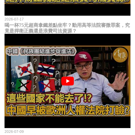
2026-07-17
喝一杯75元超商拿鐵差點坐牢？動用高等法院審微罪案，究
竟是捍衛正義還是浪費司法資源？
2026-07-09