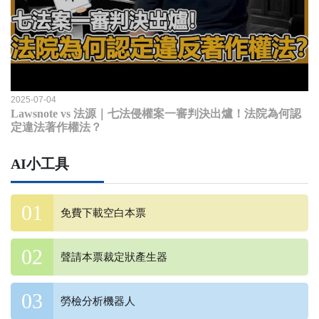
2025-07-04
Lawsnote vs 法源｜七法侵權案一審判決出爐！法院為何認
定違法著作權法？
AI小工具
免費下載空白本票
聲請本票裁定狀產生器
勞檢分析機器人