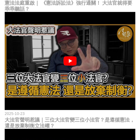
憲法法庭重啟｜ 《憲法訴訟法》強行通關！ 大法官就得要
乖乖聽話？
2025-10-23
大法官聲明惹議｜三位大法官變三位小法官？是遵循憲法，
還是放棄制衡立法權？