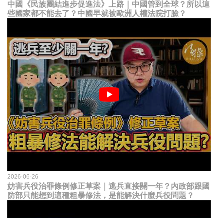
中國《民族團結進步促進法》上路｜中國管到全球？所以這
些國家都不能去了？中國早就被歐洲人權法院打臉？
2026-06-26
妨害兵役治罪條例修正草案｜逃兵直接關一年？內政部跟國
防部只能想到這種粗暴修法，是能解決什麼兵役問題？