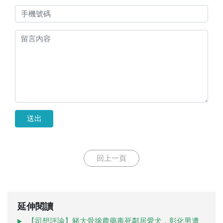
送出
回上一頁
延伸閱讀
【司想評論】豬大骨摻農藥毒死鄰居愛犬，彰化男遭