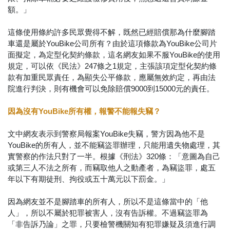
額。」
這條使用條約許多民眾覺得不解，既然已經賠償那為什麼腳踏
車還是屬於YouBike公司所有？由於這項條款為YouBike公司片
面擬定，為定型化契約條款，這名網友如果不服YouBike的使用
規定，可以依《民法》247條之1規定，主張該項定型化契約條
款有加重民眾責任，為顯失公平條款，應屬無效約定，再由法
院進行判決，則有機會可以免除賠償9000到15000元的責任。
因為沒有YouBike所有權，報警不能報失竊？
文中網友表示到警察局報案YouBike失竊，警方因為他不是
YouBike的所有人，並不能竊盜罪辦理，只能用遺失物處理，其
實警察的作法只對了一半。根據《刑法》320條：「意圖為自己
或第三人不法之所有，而竊取他人之動產者，為竊盜罪，處五
年以下有期徒刑、拘役或五十萬元以下罰金。」
因為網友並不是腳踏車的所有人，所以不是這條當中的「他
人」，所以不屬於犯罪被害人，沒有告訴權。不過竊盜罪為
「非告訴乃論」之罪，只要檢警機關知有犯罪嫌疑及須進行調