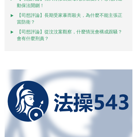
動保法開鍘！
【司想評論】長期受家暴而殺夫，為什麼不能主張正
當防衛？
【司想評論】從汶汶案觀察，什麼情況會構成跟騷？
會有什麼刑責？