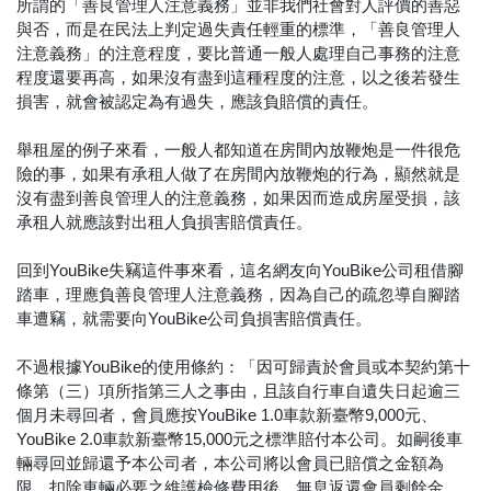
所謂的「善良管理人注意義務」並非我們社會對人評價的善惡
與否，而是在民法上判定過失責任輕重的標準，「善良管理人
注意義務」的注意程度，要比普通一般人處理自己事務的注意
程度還要再高，如果沒有盡到這種程度的注意，以之後若發生
損害，就會被認定為有過失，應該負賠償的責任。
舉租屋的例子來看，一般人都知道在房間內放鞭炮是一件很危
險的事，如果有承租人做了在房間內放鞭炮的行為，顯然就是
沒有盡到善良管理人的注意義務，如果因而造成房屋受損，該
承租人就應該對出租人負損害賠償責任。
回到YouBike失竊這件事來看，這名網友向YouBike公司租借腳
踏車，理應負善良管理人注意義務，因為自己的疏忽導自腳踏
車遭竊，就需要向YouBike公司負損害賠償責任。
不過根據YouBike的使用條約：「因可歸責於會員或本契約第十
條第（三）項所指第三人之事由，且該自行車自遺失日起逾三
個月未尋回者，會員應按YouBike 1.0車款新臺幣9,000元、
YouBike 2.0車款新臺幣15,000元之標準賠付本公司。如嗣後車
輛尋回並歸還予本公司者，本公司將以會員已賠償之金額為
限、扣除車輛必要之維護檢修費用後，無息返還會員剩餘金