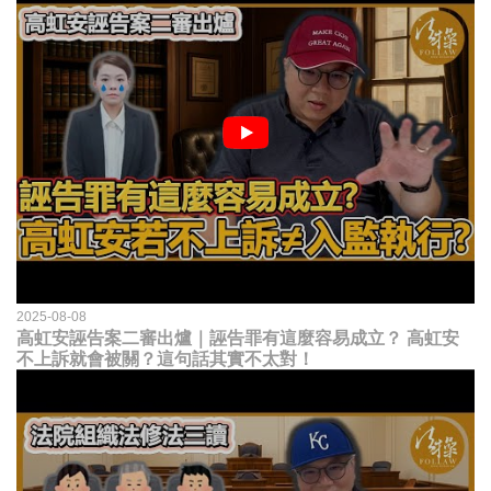
2025-08-08
高虹安誣告案二審出爐｜誣告罪有這麼容易成立？ 高虹安
不上訴就會被關？這句話其實不太對！