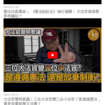
2026-01-09
憲法法庭重啟｜ 《憲法訴訟法》強行通關！ 大法官就得要
乖乖聽話？
2025-10-23
大法官聲明惹議｜三位大法官變三位小法官？是遵循憲法，
還是放棄制衡立法權？