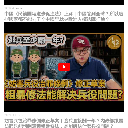
2026-07-09
中國《民族團結進步促進法》上路｜中國管到全球？所以這
些國家都不能去了？中國早就被歐洲人權法院打臉？
2026-06-26
妨害兵役治罪條例修正草案｜逃兵直接關一年？內政部跟國
防部只能想到這種粗暴修法，是能解決什麼兵役問題？