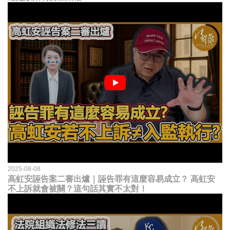
2025-08-08
高虹安誣告案二審出爐｜誣告罪有這麼容易成立？ 高虹安
不上訴就會被關？這句話其實不太對！