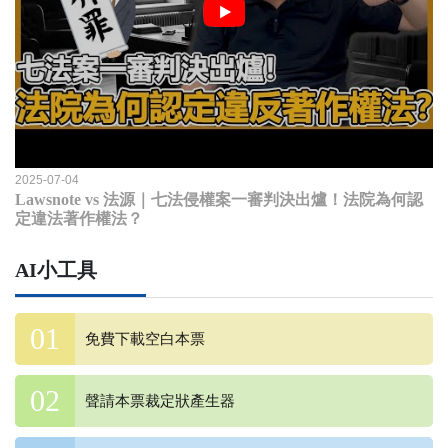
2025-07-04
Lawsnote vs 法源｜七法侵權案一審判決出爐！法院為何認
定違法著作權法？
AI小工具
免費下載空白本票
聲請本票裁定狀產生器