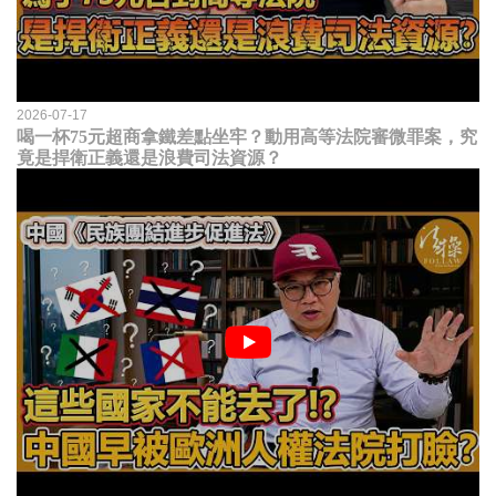
2026-07-17
喝一杯75元超商拿鐵差點坐牢？動用高等法院審微罪案，究
竟是捍衛正義還是浪費司法資源？