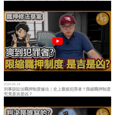
2026-06-18
刑事訴訟法羈押制度修法｜史上最挺犯罪者？限縮羈押制度
究竟是吉是凶？