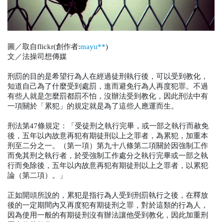
圖／取自flickr(創作者:
mayu**
)
文／法操司想傳媒
刑罰的目的是希望行為人在經過徒刑執行後，可以受到教化，
知道自己為了什麼受到處罰，進而避免行為人再度犯罪。不過
有些人就是怎麼罰都罰不怕，沒辦法受到教化，因此刑法中有
一項關於「累犯」的規定就是為了這些人應運而生。
刑法第47條規定：「受徒刑之執行完畢，或一部之執行而赦免
後，五年以內故意再犯有期徒刑以上之罪者，為累犯，加重本
刑至二分之一。（第一項）第九十八條第二項關於因強制工作
而免其刑之執行者，於受強制工作處分之執行完畢或一部之執
行而免除後，五年以內故意再犯有期徒刑以上之罪者，以累犯
論（第二項）。」
正如開頭所說的，累犯是指行為人受到刑罰執行之後，在釋放
後的一定期間內又再度犯有期徒刑之罪，對於這類的行為人，
因為使用一般的有期徒刑沒有辦法讓他受到教化，因此加重刑