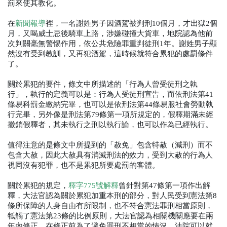
罰來使其教化。
在
新聞報導
裡，一名謝姓男子因酒駕被判刑10個月，才出獄2個
月，又喝威士忌後騎車上路，涉嫌碰撞大貨車，地院認為他前
次判關毫無警惕作用，依公共危險罪重判徒刑1年。謝姓男子顯
然沒有受到教訓，又再犯酒駕，這時候就符合累犯的處罰條件
了。
關於累犯的要件，條文中所描述的「行為人曾受徒刑之執
行」，執行的定義可以是：行為人受徒刑宣告，而依刑法第41
條易科罰金繳納完畢，也可以是依刑法第44條易服社會勞動執
行完畢，另外像是刑法第79條第一項所規定的，假釋期滿未經
撤銷假釋者，其未執行之刑以執行論，也可以作為已經執行。
值得注意的是條文中所提到的「赦免」包含特赦（減刑）而不
包含大赦，因此大赦具有消滅刑法的效力，受到大赦的行為人
視同沒有犯罪，也不是累犯所要處罰的客體。
關於累犯的規定，
釋字775號解釋
曾針對第47條第一項作出解
釋，大法官認為關於累犯加重本刑的部分，對人民受到憲法第8
條所保障的人身自由有所限制，也不符合憲法罪刑相當原則，
牴觸了憲法第23條的比例原則，大法官認為相關機關應要在兩
年內修正，在修正前為了避免罪刑不相當的情況，法院可以就