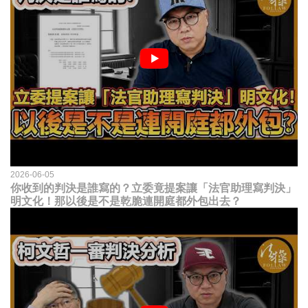
2026-06-05
你收到的判決是誰寫的？立委竟提案讓「法官助理寫判決」
明文化！那以後是不是乾脆連開庭都外包出去？