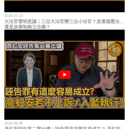
2025-10-23
大法官聲明惹議｜三位大法官變三位小法官？是遵循憲法，
還是放棄制衡立法權？
2025-08-08
高虹安誣告案二審出爐｜誣告罪有這麼容易成立？ 高虹安