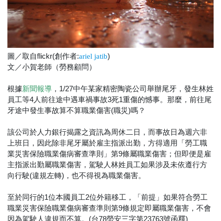
圖／取自flickr(創作者:
)
ariel jatib
文／小賀老師（勞務顧問）
根據
，1/27中午某家精密陶瓷公司舉辦尾牙，發生林姓
新聞報導
員工等4人前往途中遇車禍事故3死1重傷的憾事。那麼，前往尾
牙途中發生事故算不算職業傷害(職災)嗎？
該公司於人力銀行揭露之資訊為周休二日，而事故日為週六非
上班日，因此除非尾牙屬於雇主指派出勤，方得適用「勞工職
業災害保險職業傷病審查準則」第9條屬職業傷害；但即便是雇
主指派出勤屬職業傷害，駕駛人林姓員工如果涉及未依遵行方
向行駛(違規左轉)，也不得視為職業傷害。
至於同行的1位本國員工2位外籍移工，「前提」如果符合勞工
職業災害保險職業傷病審查準則第9條規定即屬職業傷害，不會
因為駕駛人違規而不算。(台78勞安三字第23763號函釋)