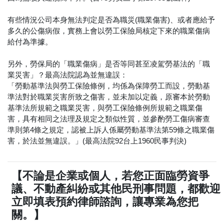
有些情況公司本身無法判定是否為職災(職業傷害)、或者應給予
多久的公傷病假，實務上會以勞工保險局核定下來的職業傷病
給付為準據。
另外，勞保局的「職業傷病」是否等同甚至凌駕勞基法的「職
業災害」？最高法院認為並無違誤：
「勞動基準法與勞工保險條例，均係為保障勞工而設，勞動基
準法對於職業災害所致之傷害，並未加以定義，原審本於勞動
基準法所規範之職業災害，與勞工保險條例所規範之職業傷
害，具有相同之法理及規定之類似性質，並參酌勞工傷病審查
準則第4條之規定，認被上訴人係屬勞動基準法第59條之職業傷
害，於法並無違誤。」(最高法院92台上1960民事判決)
【不論是企業或個人，若您正面臨勞資爭
議、不動產糾紛或其他民刑事問題，都歡迎
立即填表預約律師諮詢，讓專業為您把
關。】