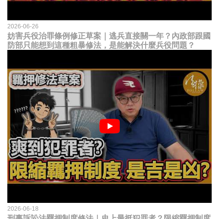
2026-06-26
妨害兵役治罪條例修正草案｜逃兵直接關一年？內政部跟國
防部只能想到這種粗暴修法，是能解決什麼兵役問題？
2026-06-18
刑事訴訟法羈押制度修法｜史上最挺犯罪者？限縮羈押制度