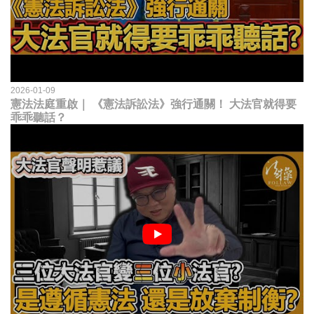
2026-01-09
憲法法庭重啟｜ 《憲法訴訟法》強行通關！ 大法官就得要
乖乖聽話？