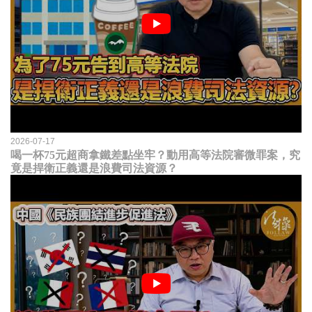
2026-07-17
喝一杯75元超商拿鐵差點坐牢？動用高等法院審微罪案，究
竟是捍衛正義還是浪費司法資源？