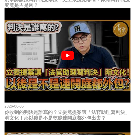
究竟是吉是凶？
2026-06-05
你收到的判決是誰寫的？立委竟提案讓「法官助理寫判決」
明文化！那以後是不是乾脆連開庭都外包出去？